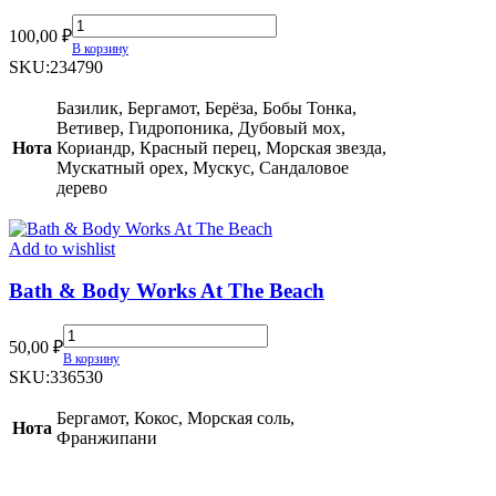
Calvin
100,00
₽
Klein
В корзину
Crave
SKU:
234790
quantity
Базилик, Бергамот, Берёза, Бобы Тонка,
Ветивер, Гидропоника, Дубовый мох,
Нота
Кориандр, Красный перец, Морская звезда,
Мускатный орех, Мускус, Сандаловое
дерево
Add to wishlist
Bath & Body Works At The Beach
Bath
50,00
₽
&
В корзину
Body
SKU:
336530
Works
At
Бергамот, Кокос, Морская соль,
Нота
The
Франжипани
Beach
quantity