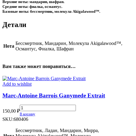
Верхние ноты: мандарин, шафран.
Средние ноты: фиалка, османтус.
Базовые ноты: бессмертник, молекула Akigalawood™.
Детали
Бессмертник, Мандарин, Молекула Akigalawood™,
Нота
Османтус, Фиалка, Шафран
Вам также может понравиться…
Add to wishlist
Marc-Antoine Barrois Ganymede Extrait
Marc-
150,00
₽
Antoine
В корзину
Barrois
SKU:
680406
Ganymede
Extrait
Бессмертник, Ладан, Мандарин, Мирра,
quantity
Нота
Молекула Akigalawood™, Молекула