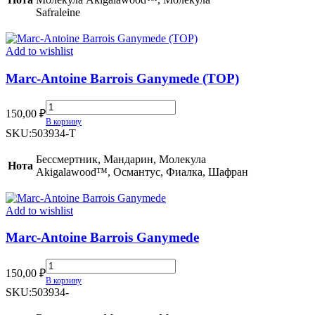
Safraleine
Add to wishlist
Marc-Antoine Barrois Ganymede (TOP)
Marc-
150,00
₽
Antoine
В корзину
Barrois
SKU:
503934-T
Ganymede
(TOP)
Бессмертник, Мандарин, Молекула
Нота
quantity
Akigalawood™, Османтус, Фиалка, Шафран
Add to wishlist
Marc-Antoine Barrois Ganymede
Marc-
150,00
₽
Antoine
В корзину
Barrois
SKU:
503934-
Ganymede
quantity