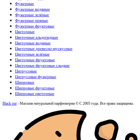
Фужерные
Фужерные водяные
Фужерные зелёные
Фужерные пряные
Фужерные фруктовые
Цветочные
Цветочные альдегидные
Цветочные водяные
Цветочные древесно-мускусные
Цветочные зелёные
Цветочные фруктовые
Цветочные фруктовые сладкие
Цитрусовые
Цитрусовые фужерные
Шипровые
Шипровые фруктовые
Шипровые цветочные
Black out
- Магазин натуральной парфюмерии © С 2005 года. Все права защищены.