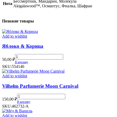
Бессмертник, Мандарин, Молекула
Нота
Akigalawood™, Османтус, Фиалка, Шафран
Похожие товары
Add to wishlist
Яблоко & Корица
Яблоко
50,00
₽
&
В корзину
Корица
SKU:
554146
quantity
Add to wishlist
Vilhelm Parfumerie Moon Carnival
Vilhelm
150,00
₽
Parfumerie
В корзину
Moon
SKU:
462732-A
Carnival
quantity
Add to wishlist