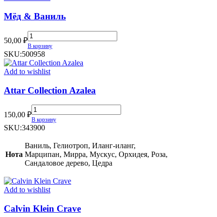
Мёд & Ваниль
Мёд
50,00
₽
&
В корзину
Ваниль
SKU:
500958
quantity
Add to wishlist
Attar Collection Azalea
Attar
150,00
₽
Collection
В корзину
Azalea
SKU:
343900
quantity
Ваниль, Гелиотроп, Иланг-иланг,
Нота
Марципан, Мирра, Мускус, Орхидея, Роза,
Сандаловое дерево, Цедра
Add to wishlist
Calvin Klein Crave