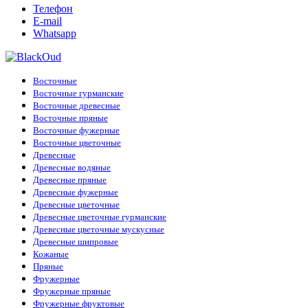
Телефон
E-mail
Whatsapp
Восточные
Восточные гурманские
Восточные древесные
Восточные пряные
Восточные фужерные
Восточные цветочные
Древесные
Древесные водяные
Древесные пряные
Древесные фужерные
Древесные цветочные
Древесные цветочные гурманские
Древесные цветочные мускусные
Древесные шипровые
Кожаные
Пряные
Фружерные
Фружерные пряные
Фружерные фруктовые