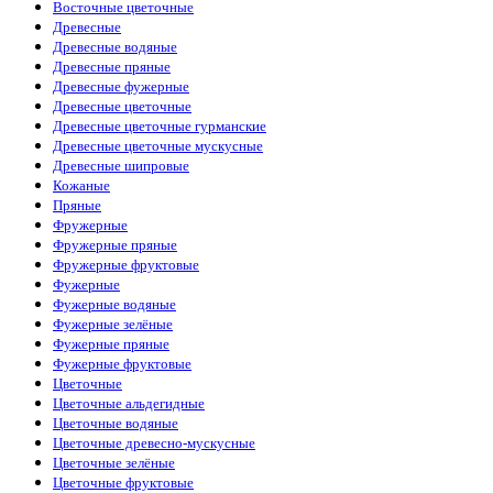
Карамель
(3)
Восточные цветочные
Кардамон
(27)
Древесные
Кашемировое дерево
(8)
Древесные водяные
Кашмеран
(2)
Древесные пряные
Каштан
(4)
Древесные фужерные
Кедр
(61)
Древесные цветочные
Кипарис
(11)
Древесные цветочные гурманские
Клюква
(1)
Древесные цветочные мускусные
Кожа
(17)
Древесные шипровые
Кокос
(4)
Кожаные
Корень ириса
(2)
Пряные
Корень фиалки
(2)
Фружерные
Кориандр
(10)
Фружерные пряные
Корица
(11)
Фружерные фруктовые
Кофе
(4)
Фужерные
Красное яблоко
(2)
Фужерные водяные
Красные ягоды
(1)
Фужерные зелёные
Красный апельсин
(1)
Фужерные пряные
Красный мандарин
(2)
Фужерные фруктовые
Красный перец
(5)
Цветочные
Кремний
(1)
Цветочные альдегидные
Кумарин
(2)
Цветочные водяные
Кумин
(1)
Цветочные древесно-мускусные
Кумкват
(1)
Цветочные зелёные
Кунжут
(1)
Цветочные фруктовые