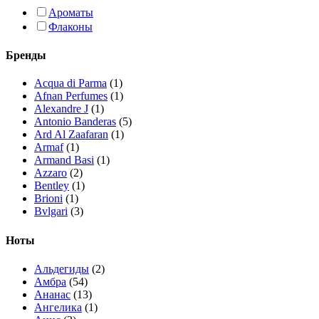
Ароматы
Флаконы
Бренды
Acqua di Parma
(1)
Afnan Perfumes
(1)
Alexandre J
(1)
Antonio Banderas
(5)
Ard Al Zaafaran
(1)
Armaf
(1)
Armand Basi
(1)
Azzaro
(2)
Bentley
(1)
Brioni
(1)
Bvlgari
(3)
Calvin Klein
(2)
Carolina Herrera
(4)
Ноты
Cartier
(2)
Chanel
(3)
Альдегиды
(2)
Chopard
(1)
Амбра
(54)
Christian Dior
(3)
Ананас
(13)
Clinique
(2)
Ангелика
(1)
Clive Christian
(3)