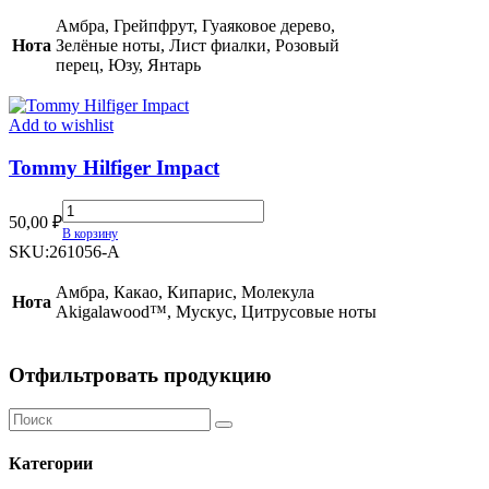
Aqua
quantity
Амбра, Грейпфрут, Гуаяковое дерево,
Нота
Зелёные ноты, Лист фиалки, Розовый
перец, Юзу, Янтарь
Add to wishlist
Tommy Hilfiger Impact
Tommy
50,00
₽
Hilfiger
В корзину
Impact
SKU:
261056-A
quantity
Амбра, Какао, Кипарис, Молекула
Нота
Akigalawood™, Мускус, Цитрусовые ноты
Отфильтровать продукцию
Категории