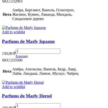
Marly
SKU:
232003
Pegasus
quantity
Амбра, Бергамот, Ваниль, Гелиотроп,
Нота
Жасмин, Кумин, Лаванда, Миндаль,
Сандаловое дерево
Add to wishlist
Parfums de Marly Ispazon
Parfums
150,00
₽
de
В корзину
Marly
SKU:
233500
Ispazon
quantity
Амбра, Апельсин, Ваниль, Кедр, Лавр,
Нота
Лайм, Ландыш, Лимон, Мускус, Чабрец
Add to wishlist
Parfums de Marly Herod
Parfums
150,00
₽