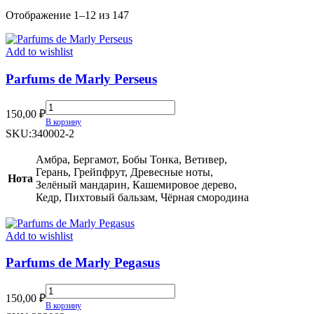
Сортировка:
Отображение 1–12 из 147
самые
недавние
Add to wishlist
Parfums de Marly Perseus
Parfums
150,00
₽
de
В корзину
Marly
SKU:
340002-2
Perseus
quantity
Амбра, Бергамот, Бобы Тонка, Ветивер,
Герань, Грейпфрут, Древесные ноты,
Нота
Зелёный мандарин, Кашемировое дерево,
Кедр, Пихтовый бальзам, Чёрная смородина
Add to wishlist
Parfums de Marly Pegasus
Parfums
150,00
₽
de
В корзину