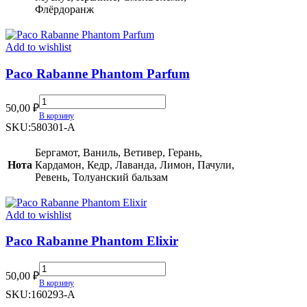
НАЛИЧИИ)
Флёрдоранж
quantity
Add to wishlist
Paco Rabanne Phantom Parfum
Paco
50,00
₽
Rabanne
В корзину
Phantom
SKU:
580301-A
Parfum
quantity
Бергамот, Ваниль, Ветивер, Герань,
Нота
Кардамон, Кедр, Лаванда, Лимон, Пачули,
Ревень, Толуанский бальзам
Add to wishlist
Paco Rabanne Phantom Elixir
Paco
50,00
₽
Rabanne
В корзину
Phantom
SKU:
160293-A
Elixir