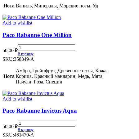
quantity
Нота
Ваниль, Минералы, Морские ноты, Уд
Add to wishlist
Paco Rabanne One Million
Paco
50,00
₽
Rabanne
В корзину
One
SKU:
358349-A
Million
quantity
Амбра, Грейпфрут, Древесные ноты, Кожа,
Нота
Корица, Красный мандарин, Медь, Мята,
Пачули, Роза, Специи
Add to wishlist
Paco Rabanne Invictus Aqua
Paco
50,00
₽
Rabanne
В корзину
Invictus
SKU:
461470-A