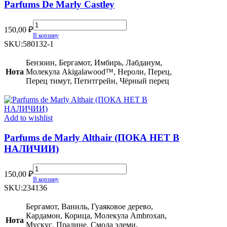
Parfums De Marly Castley
Parfums
150,00
₽
De
В корзину
Marly
SKU:
580132-1
Castley
quantity
Бензоин, Бергамот, Имбирь, Лабданум,
Нота
Молекула Akigalawood™, Нероли, Перец,
Перец тимут, Петитгрейн, Чёрный перец
Add to wishlist
Parfums de Marly Althair (ПОКА НЕТ В
НАЛИЧИИ)
Parfums
150,00
₽
de
В корзину
Marly
SKU:
234136
Althair
(ПОКА
Бергамот, Ваниль, Гуаяковое дерево,
НЕТ
Кардамон, Корица, Молекула Ambroxan,
Нота
В
Мускус, Пралине, Смола элеми,