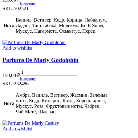
de
В корзину
Marly
SKU:
502521
Herod
quantity
Ваниль, Ветивер, Кедр, Корица, Лабданум,
Нота
Ладан, Лист табака, Молекула Iso E Super,
Мускус, Нагармота, Османтус, Перец
Add to wishlist
Parfums De Marly Godolphin
Parfums
150,00
₽
De
В корзину
Marly
SKU:
232486
Godolphin
quantity
Амбра, Ваниль, Ветивер, Жасмин, Зелёные
ноты, Кедр, Кипарис, Кожа, Корень ириса,
Нота
Мускус, Роза, Фруктовые ноты, Чабрец,
Чай Мате, Шафран
Add to wishlist