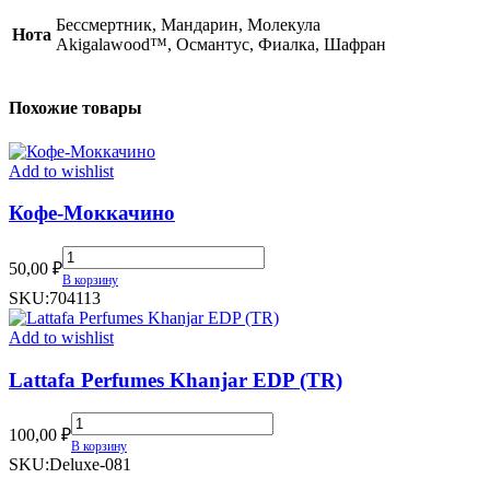
(TOP)
Бессмертник, Мандарин, Молекула
Нота
quantity
Akigalawood™, Османтус, Фиалка, Шафран
Похожие товары
Add to wishlist
Кофе-Моккачино
Кофе-
50,00
₽
Моккачино
В корзину
quantity
SKU:
704113
Add to wishlist
Lattafa Perfumes Khanjar EDP (TR)
Lattafa
100,00
₽
Perfumes
В корзину
Khanjar
SKU:
Deluxe-081
EDP