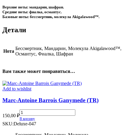
Верхние ноты: мандарин, шафран.
Средние ноты: фиалка, османтус.
Базовые ноты: бессмертник, молекула Akigalawood™.
Детали
Бессмертник, Мандарин, Молекула Akigalawood™,
Нота
Османтус, Фиалка, Шафран
Вам также может понравиться…
Add to wishlist
Marc-Antoine Barrois Ganymede (TR)
Marc-
150,00
₽
Antoine
В корзину
Barrois
SKU:
Deluxe-047
Ganymede
(TR)
Бессмертник, Мандарин, Молекула