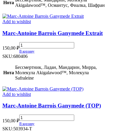
Нота
quantity
Akigalawood™, Османтус, Фиалка, Шафран
Add to wishlist
Marc-Antoine Barrois Ganymede Extrait
Marc-
150,00
₽
Antoine
В корзину
Barrois
SKU:
680406
Ganymede
Extrait
Бессмертник, Ладан, Мандарин, Мирра,
quantity
Нота
Молекула Akigalawood™, Молекула
Safraleine
Add to wishlist
Marc-Antoine Barrois Ganymede (TOP)
Marc-
150,00
₽
Antoine
В корзину
Barrois
SKU:
503934-T
Ganymede