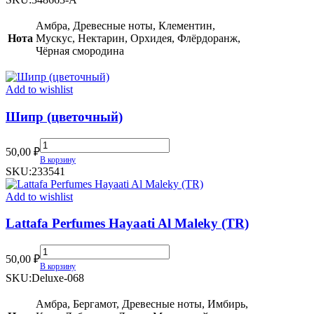
Can
quantity
Амбра, Древесные ноты, Клементин,
Нота
Мускус, Нектарин, Орхидея, Флёрдоранж,
Чёрная смородина
Add to wishlist
Шипр (цветочный)
Шипр
50,00
₽
(цветочный)
В корзину
quantity
SKU:
233541
Add to wishlist
Lattafa Perfumes Hayaati Al Maleky (TR)
Lattafa
50,00
₽
Perfumes
В корзину
Hayaati
SKU:
Deluxe-068
Al
Maleky
Амбра, Бергамот, Древесные ноты, Имбирь,
(TR)