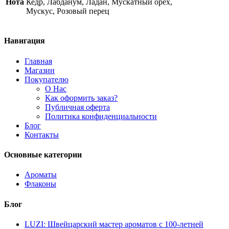
Нота
Кедр, Лабданум, Ладан, Мускатный орех,
quantity
Мускус, Розовый перец
Навигация
Главная
Магазин
Покупателю
О Нас
Как оформить заказ?
Публичная оферта
Политика конфиденциальности
Блог
Контакты
Основные категории
Ароматы
Флаконы
Блог
LUZI: Швейцарский мастер ароматов с 100-летней