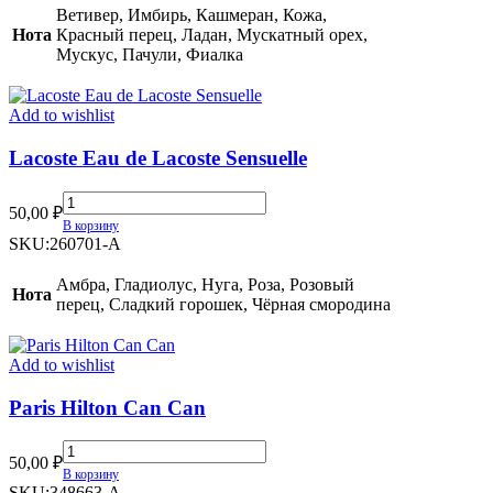
(TR)
Ветивер, Имбирь, Кашмеран, Кожа,
quantity
Нота
Красный перец, Ладан, Мускатный орех,
Мускус, Пачули, Фиалка
Add to wishlist
Lacoste Eau de Lacoste Sensuelle
Lacoste
50,00
₽
Eau
В корзину
de
SKU:
260701-A
Lacoste
Sensuelle
Амбра, Гладиолус, Нуга, Роза, Розовый
Нота
quantity
перец, Сладкий горошек, Чёрная смородина
Add to wishlist
Paris Hilton Can Can
Paris
50,00
₽
Hilton
В корзину
Can
SKU:
348663-A