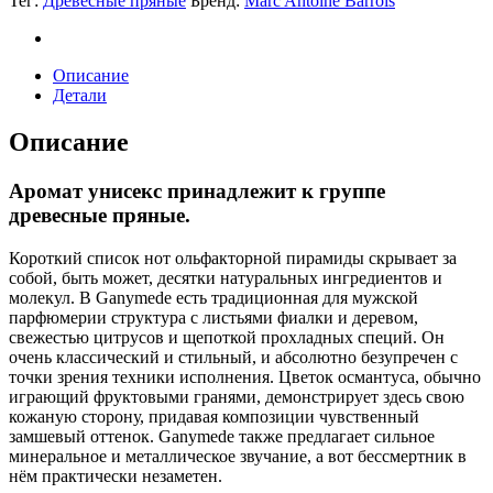
Тег:
Древесные пряные
Бренд:
Marc Antoine Barrois
Описание
Детали
Описание
Аромат унисекс принадлежит к группе
древесные пряные.
Короткий список нот ольфакторной пирамиды скрывает за
собой, быть может, десятки натуральных ингредиентов и
молекул. В Ganymede есть традиционная для мужской
парфюмерии структура с листьями фиалки и деревом,
свежестью цитрусов и щепоткой прохладных специй. Он
очень классический и стильный, и абсолютно безупречен с
точки зрения техники исполнения. Цветок османтуса, обычно
играющий фруктовыми гранями, демонстрирует здесь свою
кожаную сторону, придавая композиции чувственный
замшевый оттенок. Ganymede также предлагает сильное
минеральное и металлическое звучание, а вот бессмертник в
нём практически незаметен.