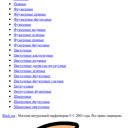
Пряные
Фружерные
Фружерные пряные
Фружерные фруктовые
Фужерные
Фужерные водяные
Фужерные зелёные
Фужерные пряные
Фужерные фруктовые
Цветочные
Цветочные альдегидные
Цветочные водяные
Цветочные древесно-мускусные
Цветочные зелёные
Цветочные фруктовые
Цветочные фруктовые сладкие
Цитрусовые
Цитрусовые фужерные
Шипровые
Шипровые фруктовые
Шипровые цветочные
Black out
- Магазин натуральной парфюмерии © С 2005 года. Все права защищены.