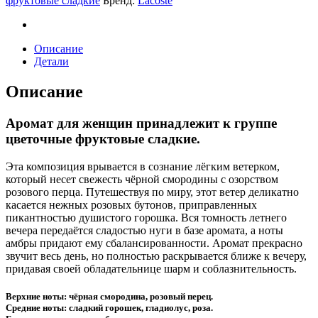
фруктовые сладкие
Бренд:
Lacoste
quantity
Описание
Детали
Описание
Аромат для женщин принадлежит к группе
цветочные фруктовые сладкие.
Эта композиция врывается в сознание лёгким ветерком,
который несет свежесть чёрной смородины с озорством
розового перца. Путешествуя по миру, этот ветер деликатно
касается нежных розовых бутонов, приправленных
пикантностью душистого горошка. Вся томность летнего
вечера передаётся сладостью нуги в базе аромата, а ноты
амбры придают ему сбалансированности. Аромат прекрасно
звучит весь день, но полностью раскрывается ближе к вечеру,
придавая своей обладательнице шарм и соблазнительность.
Верхние ноты: чёрная смородина, розовый перец.
Средние ноты: сладкий горошек, гладиолус, роза.