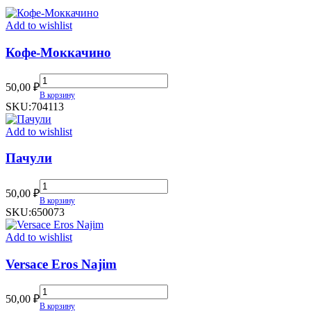
Add to wishlist
Кофе-Моккачино
Кофе-
50,00
₽
Моккачино
В корзину
quantity
SKU:
704113
Add to wishlist
Пачули
Пачули
50,00
₽
quantity
В корзину
SKU:
650073
Add to wishlist
Versace Eros Najim
Versace
50,00
₽
Eros
В корзину