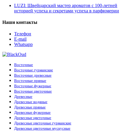
LUZI: Швейцарский мастер ароматов с 100-летней
историей успеха и секретами успеха в парфюмерии
Наши контакты
Телефон
E-mail
Whatsapp
Восточные
Восточные гурманские
Восточные древесные
Восточные пряные
Восточные фужерные
Восточные цветочные
Древесные
Древесные водяные
Древесные пряные
Древесные фужерные
Древесные цветочные
Древесные цветочные гурманские
Древесные цветочные мускусные