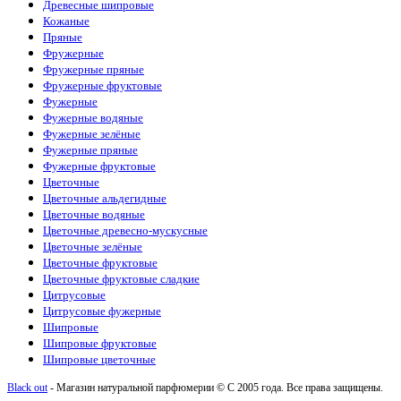
Древесные шипровые
Кожаные
Пряные
Фружерные
Фружерные пряные
Фружерные фруктовые
Фужерные
Фужерные водяные
Фужерные зелёные
Фужерные пряные
Фужерные фруктовые
Цветочные
Цветочные альдегидные
Цветочные водяные
Цветочные древесно-мускусные
Цветочные зелёные
Цветочные фруктовые
Цветочные фруктовые сладкие
Цитрусовые
Цитрусовые фужерные
Шипровые
Шипровые фруктовые
Шипровые цветочные
Black out
- Магазин натуральной парфюмерии © С 2005 года. Все права защищены.