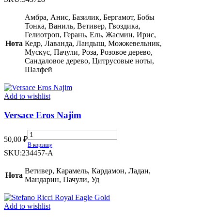
quantity
Амбра, Анис, Базилик, Бергамот, Бобы
Тонка, Ваниль, Ветивер, Гвоздика,
Гелиотроп, Герань, Ель, Жасмин, Ирис,
Нота
Кедр, Лаванда, Ландыш, Можжевельник,
Мускус, Пачули, Роза, Розовое дерево,
Сандаловое дерево, Цитрусовые ноты,
Шалфей
Add to wishlist
Versace Eros Najim
Versace
50,00
₽
Eros
В корзину
Najim
SKU:
234457-A
quantity
Ветивер, Карамель, Кардамон, Ладан,
Нота
Мандарин, Пачули, Уд
Add to wishlist