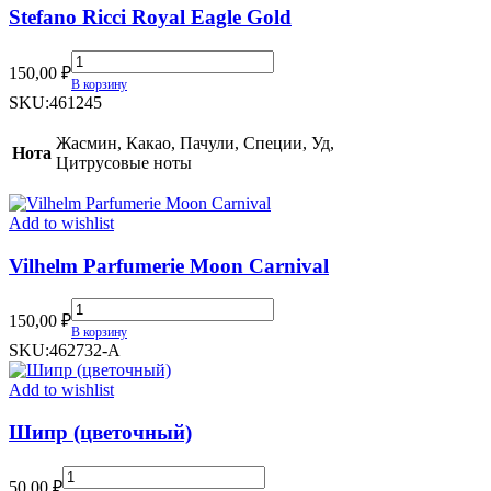
Stefano Ricci Royal Eagle Gold
Stefano
150,00
₽
Ricci
В корзину
Royal
SKU:
461245
Eagle
Gold
Жасмин, Какао, Пачули, Специи, Уд,
Нота
quantity
Цитрусовые ноты
Add to wishlist
Vilhelm Parfumerie Moon Carnival
Vilhelm
150,00
₽
Parfumerie
В корзину
Moon
SKU:
462732-A
Carnival
quantity
Add to wishlist
Шипр (цветочный)
Шипр
50,00
₽