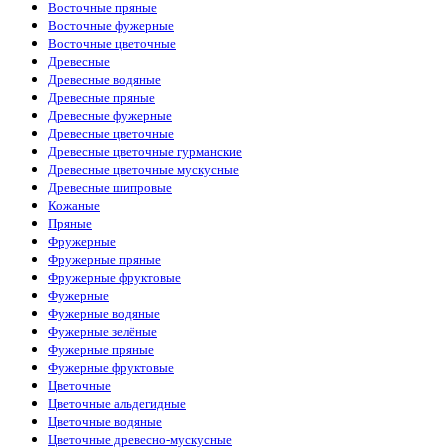
Восточные пряные
Восточные фужерные
Восточные цветочные
Древесные
Древесные водяные
Древесные пряные
Древесные фужерные
Древесные цветочные
Древесные цветочные гурманские
Древесные цветочные мускусные
Древесные шипровые
Кожаные
Пряные
Фружерные
Фружерные пряные
Фружерные фруктовые
Фужерные
Фужерные водяные
Фужерные зелёные
Фужерные пряные
Фужерные фруктовые
Цветочные
Цветочные альдегидные
Цветочные водяные
Цветочные древесно-мускусные