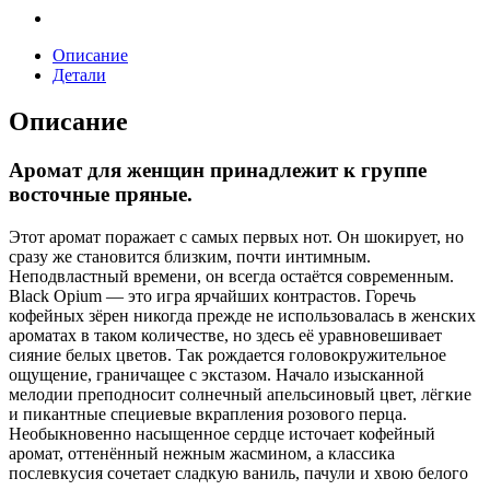
Описание
Детали
Описание
Аромат для женщин принадлежит к группе
восточные пряные.
Этот аромат поражает с самых первых нот. Он шокирует, но
сразу же становится близким, почти интимным.
Неподвластный времени, он всегда остаётся современным.
Black Opium — это игра ярчайших контрастов. Горечь
кофейных зёрен никогда прежде не использовалась в женских
ароматах в таком количестве, но здесь её уравновешивает
сияние белых цветов. Так рождается головокружительное
ощущение, граничащее с экстазом. Начало изысканной
мелодии преподносит солнечный апельсиновый цвет, лёгкие
и пикантные специевые вкрапления розового перца.
‎Необыкновенно насыщенное сердце источает кофейный
аромат, оттенённый нежным жасмином, а классика
послевкусия ‎сочетает сладкую ваниль, пачули и хвою белого