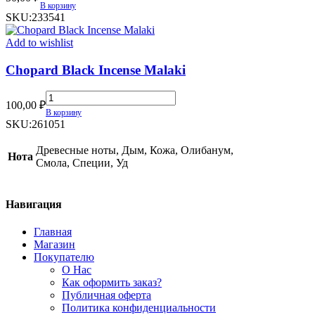
(цветочный)
В корзину
quantity
SKU:
233541
Add to wishlist
Chopard Black Incense Malaki
Chopard
100,00
₽
Black
В корзину
Incense
SKU:
261051
Malaki
quantity
Древесные ноты, Дым, Кожа, Олибанум,
Нота
Смола, Специи, Уд
Навигация
Главная
Магазин
Покупателю
О Нас
Как оформить заказ?
Публичная оферта
Политика конфиденциальности