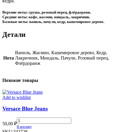
кедра.
Верхние ноты: груша, розовый перец, флёрдоранж.
Средние ноты: кофе, жасмин, миндаль, лакричник.
Базовые ноты: ваниль, пачули, кедр, кашемировое дерево.
Детали
Ваниль, Жасмин, Кашемировое дерево, Кедр,
Нота
Лакричник, Миндаль, Пачули, Розовый перец,
Флёрдоранж
Похожие товары
Add to wishlist
Versace Blue Jeans
Versace
50,00
₽
Blue
В корзину
Jeans
SKU:
343728