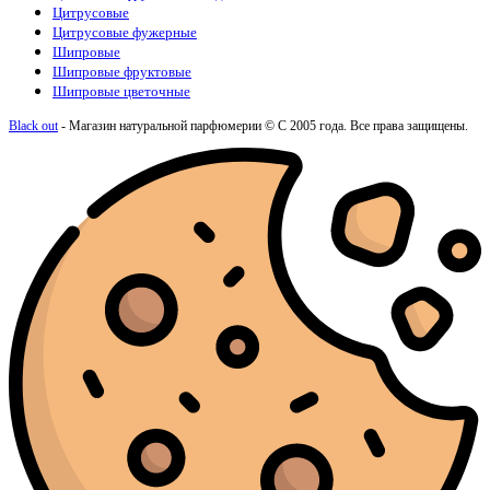
Цитрусовые
Цитрусовые фужерные
Шипровые
Шипровые фруктовые
Шипровые цветочные
Black out
- Магазин натуральной парфюмерии © С 2005 года. Все права защищены.