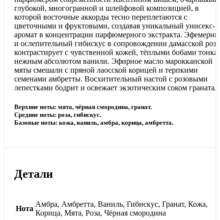
глубокой, многогранной и шлейфовой композицией, в
которой восточные аккорды тесно переплетаются с
цветочными и фруктовыми, создавая уникальный унисекс-
аромат в концентрации парфюмерного экстракта. Эфемерн
и ослепительный гибискус в сопровождении дамасской роз
контрастирует с чувственной кожей, тёплыми бобами тонка
нежным абсолютом ванили. Эфирное масло марокканской
мяты смешали с пряной лаосской корицей и терпкими
семенами амбретты. Восхитительный настой с розовыми
лепестками бодрит и освежает экзотическим соком граната.
Верхние ноты: мята, чёрная смородина, гранат.
Средние ноты: роза, гибискус.
Базовые ноты: кожа, ваниль, амбра, корица, амбретта.
Детали
Амбра, Амбретта, Ваниль, Гибискус, Гранат, Кожа,
Нота
Корица, Мята, Роза, Чёрная смородина