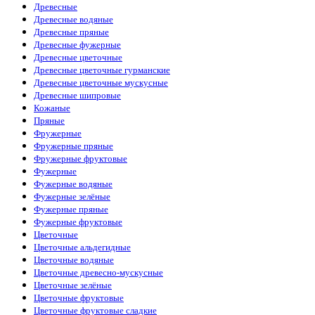
Древесные
Древесные водяные
Древесные пряные
Древесные фужерные
Древесные цветочные
Древесные цветочные гурманские
Древесные цветочные мускусные
Древесные шипровые
Кожаные
Пряные
Фружерные
Фружерные пряные
Фружерные фруктовые
Фужерные
Фужерные водяные
Фужерные зелёные
Фужерные пряные
Фужерные фруктовые
Цветочные
Цветочные альдегидные
Цветочные водяные
Цветочные древесно-мускусные
Цветочные зелёные
Цветочные фруктовые
Цветочные фруктовые сладкие