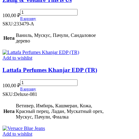
Zadig
100,00
₽
&
В корзину
Voltaire
SKU:
233479-A
This
is
Ваниль, Мускус, Пачули, Сандаловое
Нота
Us
дерево
quantity
Add to wishlist
Lattafa Perfumes Khanjar EDP (TR)
Lattafa
100,00
₽
Perfumes
В корзину
Khanjar
SKU:
Deluxe-081
EDP
(TR)
Ветивер, Имбирь, Кашмеран, Кожа,
quantity
Нота
Красный перец, Ладан, Мускатный орех,
Мускус, Пачули, Фиалка
Add to wishlist