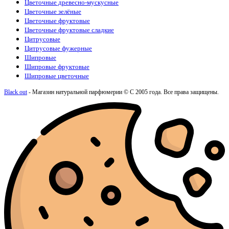
Цветочные древесно-мускусные
Цветочные зелёные
Цветочные фруктовые
Цветочные фруктовые сладкие
Цитрусовые
Цитрусовые фужерные
Шипровые
Шипровые фруктовые
Шипровые цветочные
Black out
- Магазин натуральной парфюмерии © С 2005 года. Все права защищены.