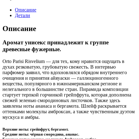
Описание
Детали
Описание
Аромат унисекс принадлежит к группе
древесные фужерные.
Orto Parisi Risvelium — для тех, кому нравится ощущать в
духах резковатую, грубоватую свежесть. В интервью
парфюмер заявил, что вдохновлялся обрядом внутреннего
очищения и принятия айяуаски — галлюциногенного
вещества, популярного в южноамериканском регионе и
нелегального в большинстве стран. Пирамида композиции
стартует терпкой горчинкой грейпфрута, которая дополнена
свежей зеленью смородиновых листочков. Также здесь
заявлены ноты ананаса и бергамота. Шлейф раскрывается
оттенками молекулы амброксан, а также чувственным дуэтом
мускуса и амбры.
Верхние ноты: грейпфрут, бергамот.
Средние ноты: чёрная смородина, ананас.