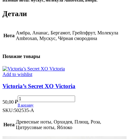
Базовые ноты: мускус, молекула Ambroxan, амбра.
Детали
Амбра, Ананас, Бергамот, Грейпфрут, Молекула
Нота
Ambroxan, Мускус, Чёрная смородина
Похожие товары
Add to wishlist
Victoria’s Secret XO Victoria
Victoria’s
50,00
₽
Secret
В корзину
XO
SKU:
502535-A
Victoria
quantity
Древесные ноты, Орхидея, Плющ, Роза,
Нота
Цитрусовые ноты, Яблоко