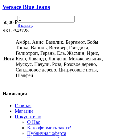
Versace Blue Jeans
Versace
50,00
₽
Blue
В корзину
Jeans
SKU:
343728
quantity
Амбра, Анис, Базилик, Бергамот, Бобы
Тонка, Ваниль, Ветивер, Гвоздика,
Гелиотроп, Герань, Ель, Жасмин, Ирис,
Нота
Кедр, Лаванда, Ландыш, Можжевельник,
Мускус, Пачули, Роза, Розовое дерево,
Сандаловое дерево, Цитрусовые ноты,
Шалфей
Навигация
Главная
Магазин
Покупателю
О Нас
Как оформить заказ?
Публичная оферта