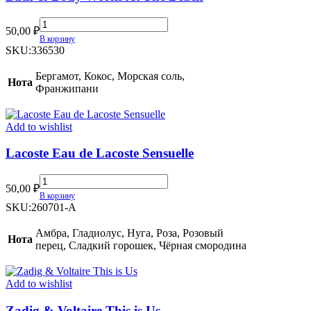
Bath
50,00
₽
&
В корзину
Body
SKU:
336530
Works
At
Бергамот, Кокос, Морская соль,
Нота
The
Франжипани
Beach
quantity
Add to wishlist
Lacoste Eau de Lacoste Sensuelle
Lacoste
50,00
₽
Eau
В корзину
de
SKU:
260701-A
Lacoste
Sensuelle
Амбра, Гладиолус, Нуга, Роза, Розовый
Нота
quantity
перец, Сладкий горошек, Чёрная смородина
Add to wishlist
Zadig & Voltaire This is Us