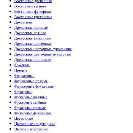
Восточные древесные
Восточные пряные
Восточные фужерные
Восточные цветочные
Древесные
Древесные водяные
Древесные пряные
Древесные фужерные
Древесные цветочные
Древесные цветочные гурманские
Древесные цветочные мускусные
Древесные шипровые
Кожаные
Пряные
Фружерные
Фружерные пряные
Фружерные фруктовые
Фужерные
Фужерные водяные
Фужерные зелёные
Фужерные пряные
Фужерные фруктовые
Цветочные
Цветочные альдегидные
Цветочные водяные