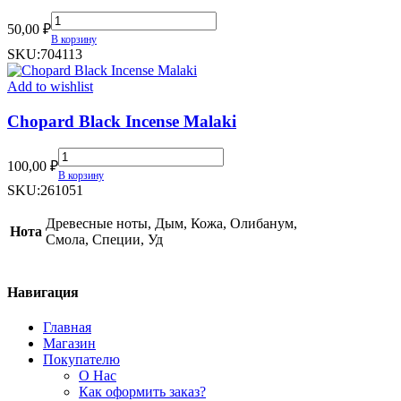
Кофе-
50,00
₽
Моккачино
В корзину
quantity
SKU:
704113
Add to wishlist
Chopard Black Incense Malaki
Chopard
100,00
₽
Black
В корзину
Incense
SKU:
261051
Malaki
quantity
Древесные ноты, Дым, Кожа, Олибанум,
Нота
Смола, Специи, Уд
Навигация
Главная
Магазин
Покупателю
О Нас
Как оформить заказ?