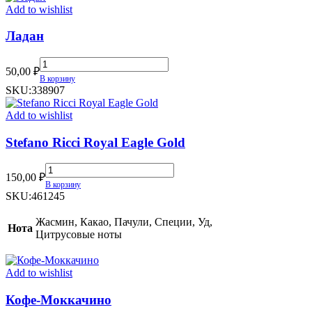
Add to wishlist
Ладан
Ладан
50,00
₽
quantity
В корзину
SKU:
338907
Add to wishlist
Stefano Ricci Royal Eagle Gold
Stefano
150,00
₽
Ricci
В корзину
Royal
SKU:
461245
Eagle
Gold
Жасмин, Какао, Пачули, Специи, Уд,
Нота
quantity
Цитрусовые ноты
Add to wishlist
Кофе-Моккачино