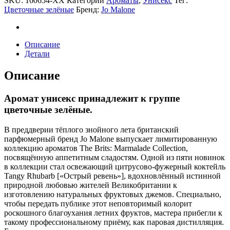
SKU:
160654-XX
Категории
Ароматы
,
Унисекс
Тег:
quantity
Цветочные зелёные
Бренд:
Jo Malone
Описание
Детали
Описание
Аромат унисекс принадлежит к группе
цветочные зелёные.
В преддверии тёплого знойного лета британский
парфюмерный бренд Jo Malone выпускает лимитированную
коллекцию ароматов The Brits: Marmalade Collection,
посвящённую аппетитным сладостям. Одной из пяти новинок
в коллекции стал освежающий цитрусово-фужерный коктейль
Tangy Rhubarb [«Острый ревень»], вдохновлённый истинной
природной любовью жителей Великобритании к
изготовлению натуральных фруктовых джемов. Специально,
чтобы передать публике этот неповторимый колорит
роскошного благоухания летних фруктов, мастера прибегли к
такому профессиональному приёму, как паровая дистилляция.