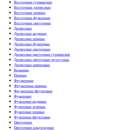
Восточные гурманские
Восточные древесные
Восточные пряные
Восточные фужерные
Восточные цветочные
Древесные
Древесные водяные
Древесные пряные
Древесные фужерные
Древесные цветочные
Древесные цветочные гурманские
Древесные цветочные мускусные
Древесные шипровые
Кожаные
Пряные
Фружерные
Фружерные пряные
Фружерные фруктовые
Фужерные
Фужерные водяные
Фужерные зелёные
Фужерные пряные
Фужерные фруктовые
Цветочные
Цветочные альдегидные