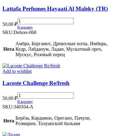
Lattafa Perfumes Hayaati Al Maleky (TR)
Lattafa
50,00
₽
Perfumes
В корзину
Hayaati
SKU:
Deluxe-068
Al
Maleky
Амбра, Бергамот, Древесные ноты, Имбирь,
(TR)
Нота
Кедр, Лабданум, Ладан, Мускатный орех,
quantity
Мускус, Розовый перец
Add to wishlist
Lacoste Challenge Re/fresh
Lacoste
50,00
₽
Challenge
В корзину
Re/fresh
SKU:
340104-A
quantity
Берёза, Кардамон, Орегано, Пачули,
Нота
Розмарин, Толуанский бальзам