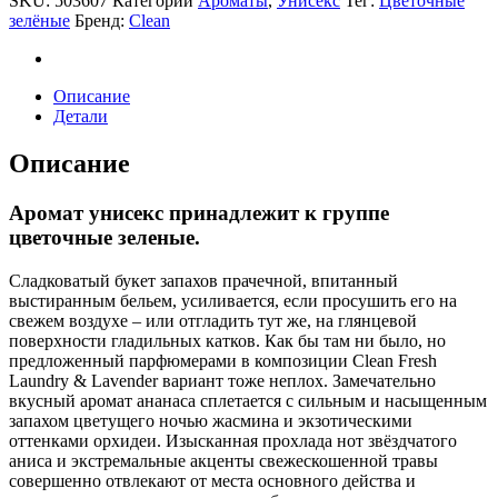
SKU:
503607
Категории
Ароматы
,
Унисекс
Тег:
Цветочные
зелёные
Бренд:
Clean
Описание
Детали
Описание
Аромат унисекс принадлежит к группе
цветочные зеленые.
Сладковатый букет запахов прачечной, впитанный
выстиранным бельем, усиливается, если просушить его на
свежем воздухе – или отгладить тут же, на глянцевой
поверхности гладильных катков. Как бы там ни было, но
предложенный парфюмерами в композиции Clean Fresh
Laundry & Lavender вариант тоже неплох. Замечательно
вкусный аромат ананаса сплетается с сильным и насыщенным
запахом цветущего ночью жасмина и экзотическими
оттенками орхидеи. Изысканная прохлада нот звёздчатого
аниса и экстремальные акценты свежескошенной травы
совершенно отвлекают от места основного действа и