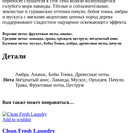
переносят слушателя в стог сена вблизи волнующегося
голубого моря лаванды. Тёплые и соблазнительные,
землистые и гурманские оттенки пачули, бобов тонка, амбры
и мускуса с мягкими акцентами ценных пород дерева
поддерживают сладостное ощущение освежающего эффекта.
Верхние ноты: фруктовые ноты, ананас.
Средние ноты: лаванда, трава, орхидея, цеструм, звёздчатый анис.
Базовые ноты: мускус, бобы Тонка, амбра, древесные ноты, пачули.
Детали
Амбра, Ананас, Бобы Тонка, Древесные ноты,
Нота
Звёздчатый анис, Лаванда, Мускус, Орхидея, Пачули,
Трава, Фруктовые ноты, Цеструм
Вам также может понравиться…
Add to wishlist
Clean Fresh Laundry