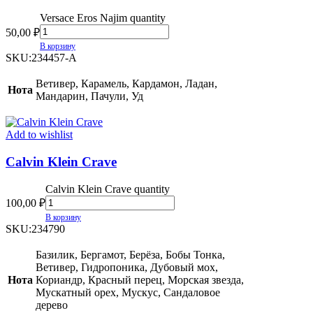
Versace Eros Najim quantity
50,00
₽
В корзину
SKU:
234457-A
Ветивер, Карамель, Кардамон, Ладан,
Нота
Мандарин, Пачули, Уд
Add to wishlist
Calvin Klein Crave
Calvin Klein Crave quantity
100,00
₽
В корзину
SKU:
234790
Базилик, Бергамот, Берёза, Бобы Тонка,
Ветивер, Гидропоника, Дубовый мох,
Нота
Кориандр, Красный перец, Морская звезда,
Мускатный орех, Мускус, Сандаловое
дерево