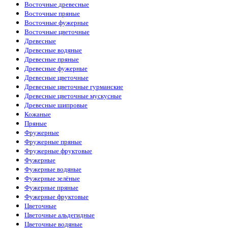
Восточные древесные
Восточные пряные
Восточные фужерные
Восточные цветочные
Древесные
Древесные водяные
Древесные пряные
Древесные фужерные
Древесные цветочные
Древесные цветочные гурманские
Древесные цветочные мускусные
Древесные шипровые
Кожаные
Пряные
Фружерные
Фружерные пряные
Фружерные фруктовые
Фужерные
Фужерные водяные
Фужерные зелёные
Фужерные пряные
Фужерные фруктовые
Цветочные
Цветочные альдегидные
Цветочные водяные