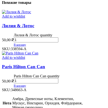
Похожие товары
Add to wishlist
Лилия & Лотос
Лилия & Лотос quantity
50,00
₽
В корзину
SKU:
338594-А
Add to wishlist
Paris Hilton Can Can
Paris Hilton Can Can quantity
50,00
₽
В корзину
SKU:
348663-A
Амбра, Древесные ноты, Клементин,
Нота
Мускус, Нектарин, Орхидея, Флёрдоранж,
Чёрная смородина