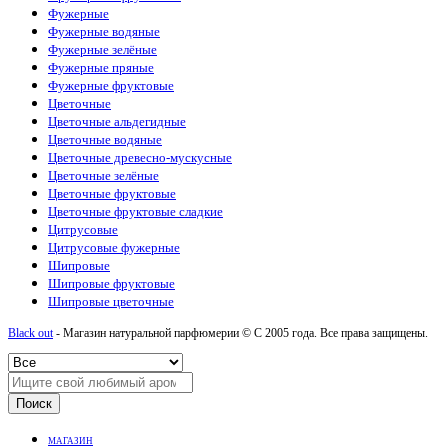
Фужерные
Фужерные водяные
Фужерные зелёные
Фужерные пряные
Фужерные фруктовые
Цветочные
Цветочные альдегидные
Цветочные водяные
Цветочные древесно-мускусные
Цветочные зелёные
Цветочные фруктовые
Цветочные фруктовые сладкие
Цитрусовые
Цитрусовые фужерные
Шипровые
Шипровые фруктовые
Шипровые цветочные
Black out
- Магазин натуральной парфюмерии © С 2005 года. Все права защищены.
Поиск
МАГАЗИН