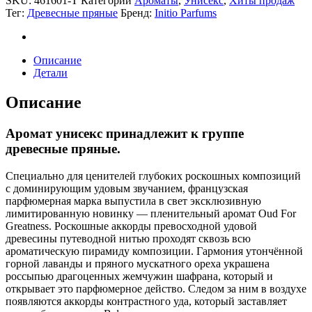
SKU:
461601-T
Категории
Ароматы
,
Унисекс
,
Хиты продаж
Тег:
Древесные пряные
Бренд:
Initio Parfums
Описание
Детали
Описание
Аромат унисекс принадлежит к группе
древесные пряные.
Специально для ценителей глубоких роскошных композиций
с доминирующим удовым звучанием, французская
парфюмерная марка выпустила в свет эксклюзивную
лимитированную новинку — пленительный аромат Oud For
Greatness. Роскошные аккорды превосходной удовой
древесины путеводной нитью проходят сквозь всю
ароматическую пирамиду композиции. Гармония утончённой
горной лаванды и пряного мускатного ореха украшена
россыпью драгоценных жемчужин шафрана, который и
открывает это парфюмерное действо. Следом за ним в воздухе
появляются аккорды контрастного уда, который заставляет