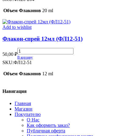
(ФЛ20-
204)
Объем Флаконов
20 ml
quantity
Add to wishlist
Флакон-спрей 12мл (ФЛ12-51)
Флакон-
50,00
₽
спрей
В корзину
12мл
SKU:
ФЛ12-51
(ФЛ12-
51)
Объем Флаконов
12 ml
quantity
Навигация
Главная
Магазин
Покупателю
О Нас
Как оформить заказ?
Публичная оферта