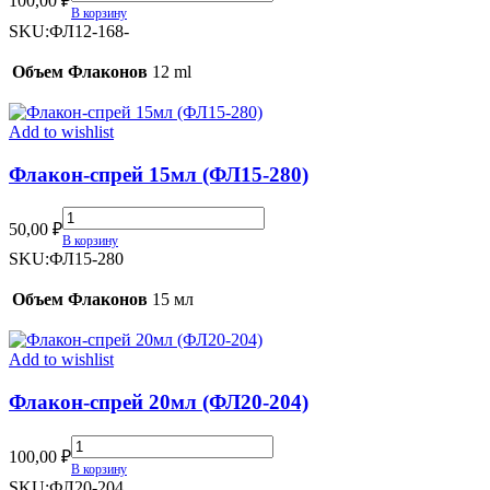
100,00
₽
спрей
В корзину
12мл
SKU:
ФЛ12-168-
(ФЛ12-
168)
Объем Флаконов
12 ml
quantity
Add to wishlist
Флакон-спрей 15мл (ФЛ15-280)
Флакон-
50,00
₽
спрей
В корзину
15мл
SKU:
ФЛ15-280
(ФЛ15-
280)
Объем Флаконов
15 мл
quantity
Add to wishlist
Флакон-спрей 20мл (ФЛ20-204)
Флакон-
100,00
₽
спрей
В корзину
20мл
SKU:
ФЛ20-204