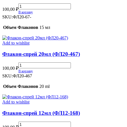
Флакон-
100,00
₽
спрей
В корзину
20мл
SKU:
ФЛ20-67-
(ФЛ20-
67)
Объем Флаконов
15 мл
quantity
Add to wishlist
Флакон-спрей 20мл (ФЛ20-467)
Флакон-
100,00
₽
спрей
В корзину
20мл
SKU:
ФЛ20-467
(ФЛ20-
467)
Объем Флаконов
20 ml
quantity
Add to wishlist
Флакон-спрей 12мл (ФЛ12-168)
Флакон-