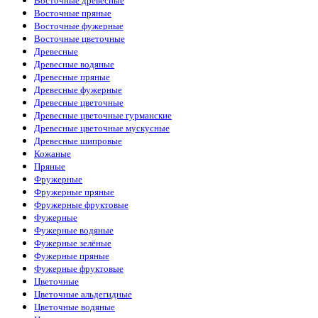
Восточные древесные
Восточные пряные
Восточные фужерные
Восточные цветочные
Древесные
Древесные водяные
Древесные пряные
Древесные фужерные
Древесные цветочные
Древесные цветочные гурманские
Древесные цветочные мускусные
Древесные шипровые
Кожаные
Пряные
Фружерные
Фружерные пряные
Фружерные фруктовые
Фужерные
Фужерные водяные
Фужерные зелёные
Фужерные пряные
Фужерные фруктовые
Цветочные
Цветочные альдегидные
Цветочные водяные