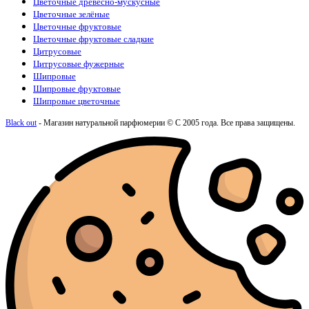
Цветочные древесно-мускусные
Цветочные зелёные
Цветочные фруктовые
Цветочные фруктовые сладкие
Цитрусовые
Цитрусовые фужерные
Шипровые
Шипровые фруктовые
Шипровые цветочные
Black out
- Магазин натуральной парфюмерии © С 2005 года. Все права защищены.