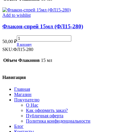
quantity
Add to wishlist
Флакон-спрей 15мл (ФЛ15-280)
Флакон-
50,00
₽
спрей
В корзину
15мл
SKU:
ФЛ15-280
(ФЛ15-
280)
Объем Флаконов
15 мл
quantity
Навигация
Главная
Магазин
Покупателю
О Нас
Как оформить заказ?
Публичная оферта
Политика конфиденциальности
Блог
Контакты