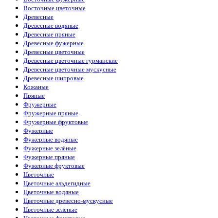
Восточные цветочные
Древесные
Древесные водяные
Древесные пряные
Древесные фужерные
Древесные цветочные
Древесные цветочные гурманские
Древесные цветочные мускусные
Древесные шипровые
Кожаные
Пряные
Фружерные
Фружерные пряные
Фружерные фруктовые
Фужерные
Фужерные водяные
Фужерные зелёные
Фужерные пряные
Фужерные фруктовые
Цветочные
Цветочные альдегидные
Цветочные водяные
Цветочные древесно-мускусные
Цветочные зелёные