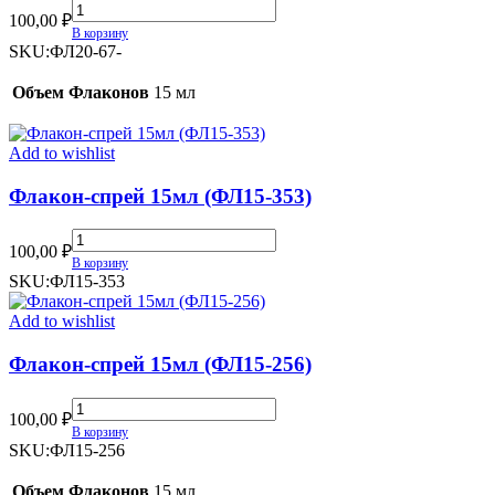
Флакон-
100,00
₽
спрей
В корзину
20мл
SKU:
ФЛ20-67-
(ФЛ20-
67)
Объем Флаконов
15 мл
quantity
Add to wishlist
Флакон-спрей 15мл (ФЛ15-353)
Флакон-
100,00
₽
спрей
В корзину
15мл
SKU:
ФЛ15-353
(ФЛ15-
353)
Add to wishlist
quantity
Флакон-спрей 15мл (ФЛ15-256)
Флакон-
100,00
₽
спрей
В корзину
15мл
SKU:
ФЛ15-256
(ФЛ15-
256)
Объем Флаконов
15 мл