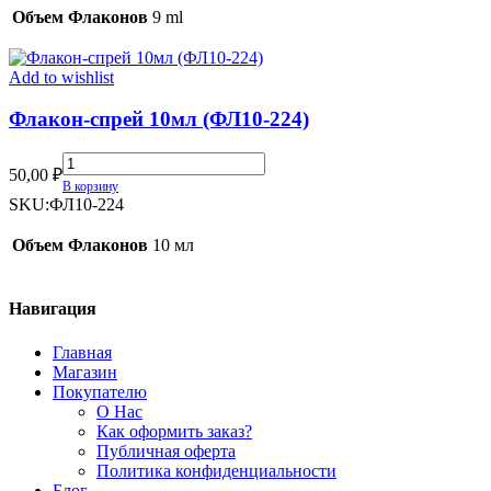
268)
Объем Флаконов
9 ml
quantity
Add to wishlist
Флакон-спрей 10мл (ФЛ10-224)
Флакон-
50,00
₽
спрей
В корзину
10мл
SKU:
ФЛ10-224
(ФЛ10-
224)
Объем Флаконов
10 мл
quantity
Навигация
Главная
Магазин
Покупателю
О Нас
Как оформить заказ?
Публичная оферта
Политика конфиденциальности
Блог