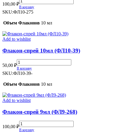
Флакон-
100,00
₽
спрей
В корзину
10мл
SKU:
ФЛ10-275
(ФЛ10-
275)
Объем Флаконов
10 мл
quantity
Add to wishlist
Флакон-спрей 10мл (ФЛ10-39)
Флакон-
50,00
₽
спрей
В корзину
10мл
SKU:
ФЛ10-39-
(ФЛ10-
39)
Объем Флаконов
10 мл
quantity
Add to wishlist
Флакон-спрей 9мл (ФЛ9-268)
Флакон-
100,00
₽
спрей
В корзину