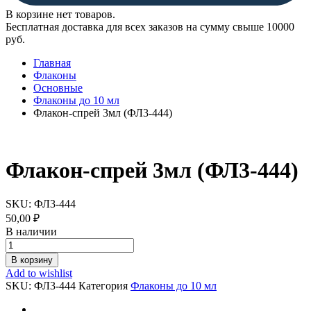
В корзине нет товаров.
Бесплатная доставка для всех заказов на сумму свыше 10000
руб.
Главная
Флаконы
Основные
Флаконы до 10 мл
Флакон-спрей 3мл (ФЛ3-444)
Флакон-спрей 3мл (ФЛ3-444)
SKU:
ФЛ3-444
50,00
₽
В наличии
Флакон-
спрей
В корзину
3мл
Add to wishlist
(ФЛ3-
SKU:
ФЛ3-444
Категория
Флаконы до 10 мл
444)
quantity