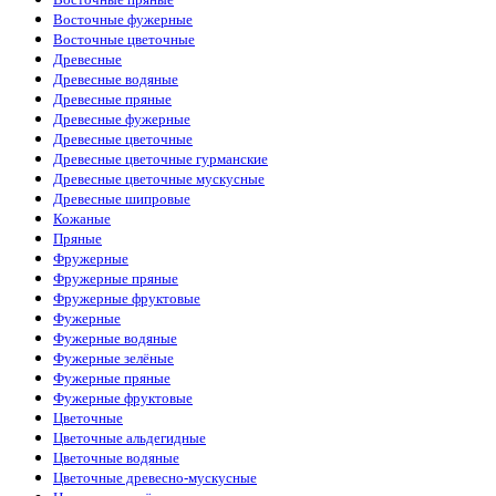
Восточные фужерные
Восточные цветочные
Древесные
Древесные водяные
Древесные пряные
Древесные фужерные
Древесные цветочные
Древесные цветочные гурманские
Древесные цветочные мускусные
Древесные шипровые
Кожаные
Пряные
Фружерные
Фружерные пряные
Фружерные фруктовые
Фужерные
Фужерные водяные
Фужерные зелёные
Фужерные пряные
Фужерные фруктовые
Цветочные
Цветочные альдегидные
Цветочные водяные
Цветочные древесно-мускусные