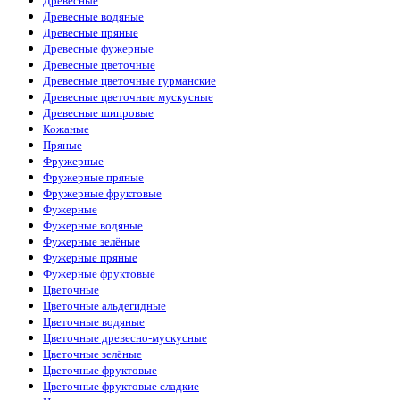
Древесные
Древесные водяные
Древесные пряные
Древесные фужерные
Древесные цветочные
Древесные цветочные гурманские
Древесные цветочные мускусные
Древесные шипровые
Кожаные
Пряные
Фружерные
Фружерные пряные
Фружерные фруктовые
Фужерные
Фужерные водяные
Фужерные зелёные
Фужерные пряные
Фужерные фруктовые
Цветочные
Цветочные альдегидные
Цветочные водяные
Цветочные древесно-мускусные
Цветочные зелёные
Цветочные фруктовые
Цветочные фруктовые сладкие