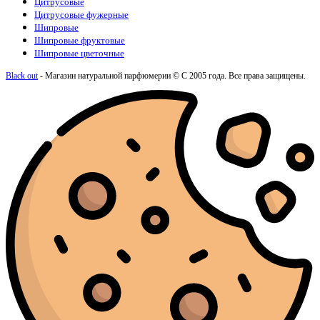
Цитрусовые
Цитрусовые фужерные
Шипровые
Шипровые фруктовые
Шипровые цветочные
Black out
- Магазин натуральной парфюмерии © С 2005 года. Все права защищены.