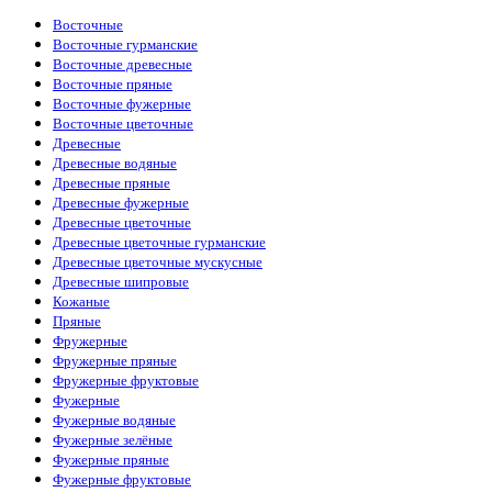
Восточные
Восточные гурманские
Восточные древесные
Восточные пряные
Восточные фужерные
Восточные цветочные
Древесные
Древесные водяные
Древесные пряные
Древесные фужерные
Древесные цветочные
Древесные цветочные гурманские
Древесные цветочные мускусные
Древесные шипровые
Кожаные
Пряные
Фружерные
Фружерные пряные
Фружерные фруктовые
Фужерные
Фужерные водяные
Фужерные зелёные
Фужерные пряные
Фужерные фруктовые