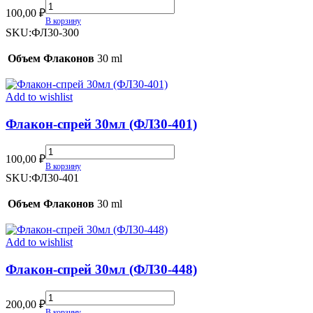
Флакон-
100,00
₽
спрей
В корзину
30мл
SKU:
ФЛ30-300
(ФЛ30-
300)
Объем Флаконов
30 ml
quantity
Add to wishlist
Флакон-спрей 30мл (ФЛ30-401)
Флакон-
100,00
₽
спрей
В корзину
30мл
SKU:
ФЛ30-401
(ФЛ30-
401)
Объем Флаконов
30 ml
quantity
Add to wishlist
Флакон-спрей 30мл (ФЛ30-448)
Флакон-
200,00
₽
спрей
В корзину