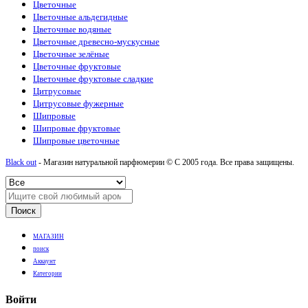
Цветочные
Цветочные альдегидные
Цветочные водяные
Цветочные древесно-мускусные
Цветочные зелёные
Цветочные фруктовые
Цветочные фруктовые сладкие
Цитрусовые
Цитрусовые фужерные
Шипровые
Шипровые фруктовые
Шипровые цветочные
Black out
- Магазин натуральной парфюмерии © С 2005 года. Все права защищены.
Поиск
МАГАЗИН
поиск
Аккаунт
Категории
Войти