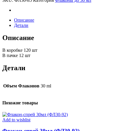
SKU:
ФЛ30-85
Категория
Флаконы до 30 мл
85)
quantity
Описание
Детали
Описание
В коробке 120 шт
В пачке 12 шт
Детали
Объем Флаконов
30 ml
Похожие товары
Add to wishlist
Флакон-спрей 30мл (ФЛ30-92)