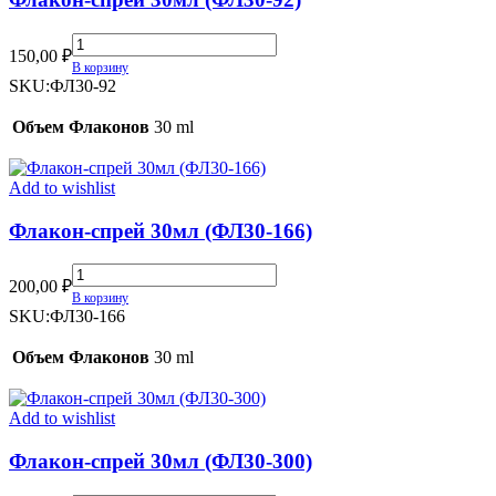
Флакон-
150,00
₽
спрей
В корзину
30мл
SKU:
ФЛ30-92
(ФЛ30-
92)
Объем Флаконов
30 ml
quantity
Add to wishlist
Флакон-спрей 30мл (ФЛ30-166)
Флакон-
200,00
₽
спрей
В корзину
30мл
SKU:
ФЛ30-166
(ФЛ30-
166)
Объем Флаконов
30 ml
quantity
Add to wishlist
Флакон-спрей 30мл (ФЛ30-300)