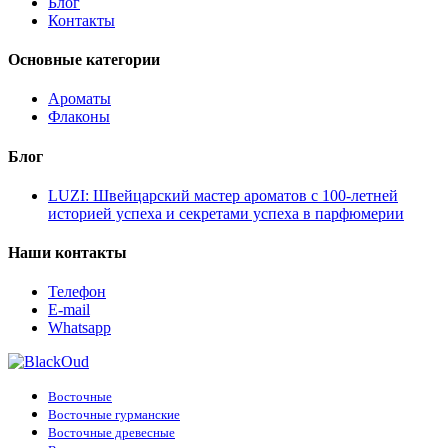
Блог
Контакты
Основные категории
Ароматы
Флаконы
Блог
LUZI: Швейцарский мастер ароматов с 100-летней
историей успеха и секретами успеха в парфюмерии
Наши контакты
Телефон
E-mail
Whatsapp
Восточные
Восточные гурманские
Восточные древесные