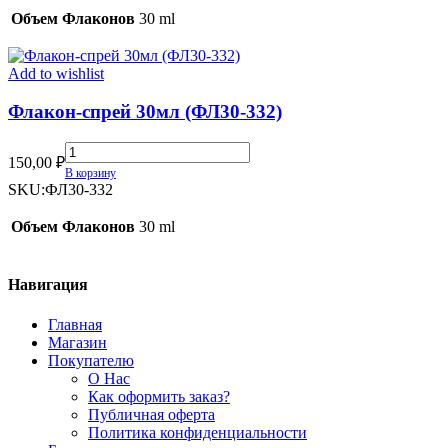
197)
Объем Флаконов
30 ml
quantity
Add to wishlist
Флакон-спрей 30мл (ФЛ30-332)
Флакон-
150,00
₽
спрей
В корзину
30мл
SKU:
ФЛ30-332
(ФЛ30-
332)
Объем Флаконов
30 ml
quantity
Навигация
Главная
Магазин
Покупателю
О Нас
Как оформить заказ?
Публичная оферта
Политика конфиденциальности