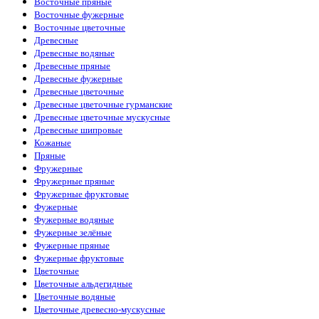
Восточные пряные
Восточные фужерные
Восточные цветочные
Древесные
Древесные водяные
Древесные пряные
Древесные фужерные
Древесные цветочные
Древесные цветочные гурманские
Древесные цветочные мускусные
Древесные шипровые
Кожаные
Пряные
Фружерные
Фружерные пряные
Фружерные фруктовые
Фужерные
Фужерные водяные
Фужерные зелёные
Фужерные пряные
Фужерные фруктовые
Цветочные
Цветочные альдегидные
Цветочные водяные
Цветочные древесно-мускусные