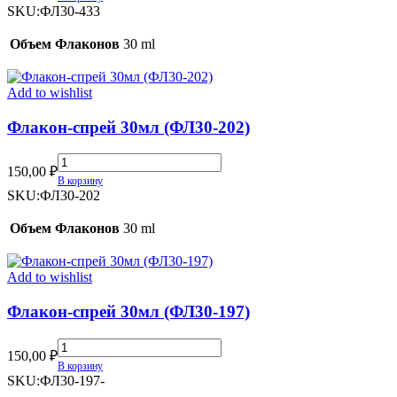
30мл
SKU:
ФЛ30-433
(ФЛ30-
433)
Объем Флаконов
30 ml
quantity
Add to wishlist
Флакон-спрей 30мл (ФЛ30-202)
Флакон-
150,00
₽
спрей
В корзину
30мл
SKU:
ФЛ30-202
(ФЛ30-
202)
Объем Флаконов
30 ml
quantity
Add to wishlist
Флакон-спрей 30мл (ФЛ30-197)
Флакон-
150,00
₽
спрей
В корзину
30мл
SKU:
ФЛ30-197-
(ФЛ30-