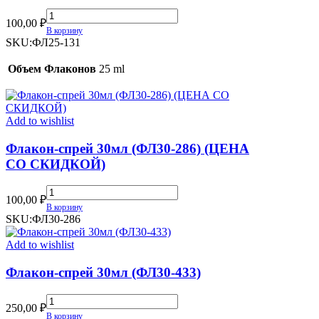
Флакон-
100,00
₽
спрей
В корзину
25мл
SKU:
ФЛ25-131
(ФЛ25-
131)
Объем Флаконов
25 ml
quantity
Add to wishlist
Флакон-спрей 30мл (ФЛ30-286) (ЦЕНА
СО СКИДКОЙ)
Флакон-
100,00
₽
спрей
В корзину
30мл
SKU:
ФЛ30-286
(ФЛ30-
286)
Add to wishlist
(ЦЕНА
СО
Флакон-спрей 30мл (ФЛ30-433)
СКИДКОЙ)
quantity
Флакон-
250,00
₽
спрей
В корзину