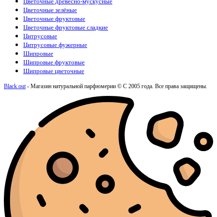
Цветочные древесно-мускусные
Цветочные зелёные
Цветочные фруктовые
Цветочные фруктовые сладкие
Цитрусовые
Цитрусовые фужерные
Шипровые
Шипровые фруктовые
Шипровые цветочные
Black out
- Магазин натуральной парфюмерии © С 2005 года. Все права защищены.