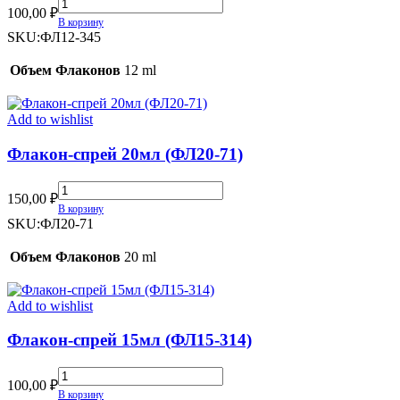
Флакон-
100,00
₽
спрей
В корзину
12мл
SKU:
ФЛ12-345
(ФЛ12-
345)
Объем Флаконов
12 ml
quantity
Add to wishlist
Флакон-спрей 20мл (ФЛ20-71)
Флакон-
150,00
₽
спрей
В корзину
20мл
SKU:
ФЛ20-71
(ФЛ20-
71)
Объем Флаконов
20 ml
quantity
Add to wishlist
Флакон-спрей 15мл (ФЛ15-314)
Флакон-
100,00
₽
спрей
В корзину