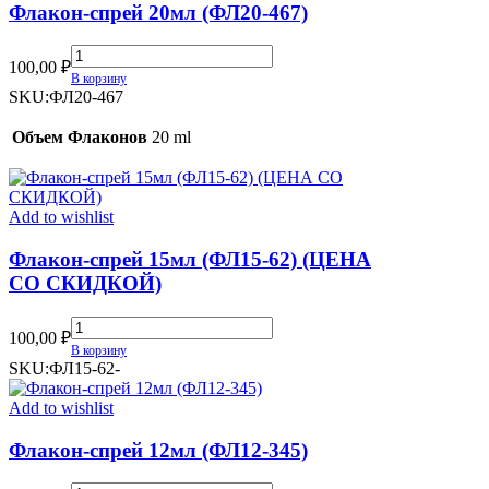
Флакон-спрей 20мл (ФЛ20-467)
Флакон-
100,00
₽
спрей
В корзину
20мл
SKU:
ФЛ20-467
(ФЛ20-
467)
Объем Флаконов
20 ml
quantity
Add to wishlist
Флакон-спрей 15мл (ФЛ15-62) (ЦЕНА
СО СКИДКОЙ)
Флакон-
100,00
₽
спрей
В корзину
15мл
SKU:
ФЛ15-62-
(ФЛ15-
62)
Add to wishlist
(ЦЕНА
СО
Флакон-спрей 12мл (ФЛ12-345)
СКИДКОЙ)
quantity