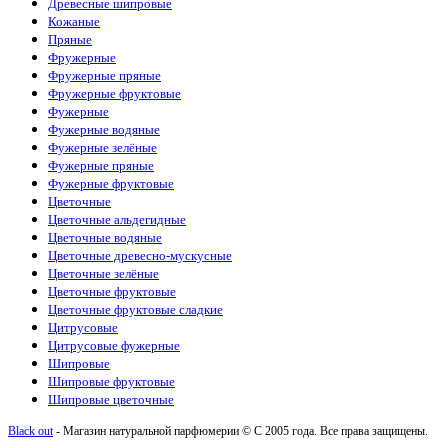
Древесные шипровые
Кожаные
Пряные
Фружерные
Фружерные пряные
Фружерные фруктовые
Фужерные
Фужерные водяные
Фужерные зелёные
Фужерные пряные
Фужерные фруктовые
Цветочные
Цветочные альдегидные
Цветочные водяные
Цветочные древесно-мускусные
Цветочные зелёные
Цветочные фруктовые
Цветочные фруктовые сладкие
Цитрусовые
Цитрусовые фужерные
Шипровые
Шипровые фруктовые
Шипровые цветочные
Black out
- Магазин натуральной парфюмерии © С 2005 года. Все права защищены.