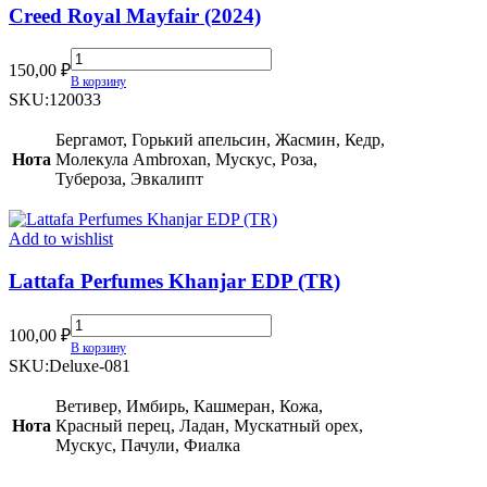
Creed Royal Mayfair (2024)
Creed
150,00
₽
Royal
В корзину
Mayfair
SKU:
120033
(2024)
quantity
Бергамот, Горький апельсин, Жасмин, Кедр,
Нота
Молекула Ambroxan, Мускус, Роза,
Тубероза, Эвкалипт
Add to wishlist
Lattafa Perfumes Khanjar EDP (TR)
Lattafa
100,00
₽
Perfumes
В корзину
Khanjar
SKU:
Deluxe-081
EDP
(TR)
Ветивер, Имбирь, Кашмеран, Кожа,
quantity
Нота
Красный перец, Ладан, Мускатный орех,
Мускус, Пачули, Фиалка