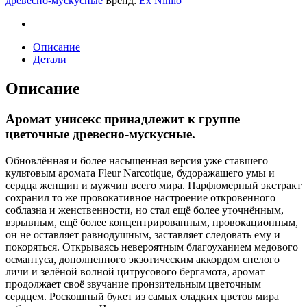
древесно-мускусные
Бренд:
Ex Nihilo
De
Parfum
quantity
Описание
Детали
Описание
Аромат унисекс принадлежит к группе
цветочные древесно-мускусные.
Обновлённая и более насыщенная версия уже ставшего
культовым аромата Fleur Narcotique, будоражащего умы и
сердца женщин и мужчин всего мира. Парфюмерный экстракт
сохранил то же провокативное настроение откровенного
соблазна и женственности, но стал ещё более уточнённым,
взрывным, ещё более концентрированным, провокационным,
он не оставляет равнодушным, заставляет следовать ему и
покоряться. Открываясь невероятным благоуханием медового
османтуса, дополненного экзотическим аккордом спелого
личи и зелёной волной цитрусового бергамота, аромат
продолжает своё звучание пронзительным цветочным
сердцем. Роскошный букет из самых сладких цветов мира