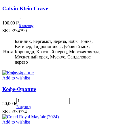
Calvin Klein Crave
Calvin
100,00
₽
Klein
В корзину
Crave
SKU:
234790
quantity
Базилик, Бергамот, Берёза, Бобы Тонка,
Ветивер, Гидропоника, Дубовый мох,
Нота
Кориандр, Красный перец, Морская звезда,
Мускатный орех, Мускус, Сандаловое
дерево
Add to wishlist
Кофе-Фраппе
Кофе-
50,00
₽
Фраппе
В корзину
quantity
SKU:
339774
Add to wishlist