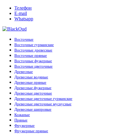
Телефон
E-mail
Whatsapp
Восточные
Восточные гурманские
Восточные древесные
Восточные пряные
Восточные фужерные
Восточные цветочные
Древесные
Древесные водяные
Древесные пряные
Древесные фужерные
Древесные цветочные
Древесные цветочные гурманские
Древесные цветочные мускусные
Древесные шипровые
Кожаные
Пряные
Фружерные
Фружерные пряные