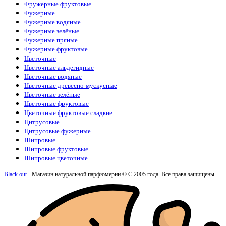
Фружерные фруктовые
Фужерные
Фужерные водяные
Фужерные зелёные
Фужерные пряные
Фужерные фруктовые
Цветочные
Цветочные альдегидные
Цветочные водяные
Цветочные древесно-мускусные
Цветочные зелёные
Цветочные фруктовые
Цветочные фруктовые сладкие
Цитрусовые
Цитрусовые фужерные
Шипровые
Шипровые фруктовые
Шипровые цветочные
Black out
- Магазин натуральной парфюмерии © С 2005 года. Все права защищены.