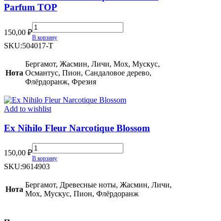
Parfum TOP
Ex
150,00
₽
Nihilo
В корзину
Fleur
SKU:
504017-T
Narcotique
Extrait
Бергамот, Жасмин, Личи, Мох, Мускус,
De
Нота
Османтус, Пион, Сандаловое дерево,
Parfum
Флёрдоранж, Фрезия
TOP
quantity
Add to wishlist
Ex Nihilo Fleur Narcotique Blossom
Ex
150,00
₽
Nihilo
В корзину
Fleur
SKU:
9614903
Narcotique
Blossom
Бергамот, Древесные ноты, Жасмин, Личи,
Нота
quantity
Мох, Мускус, Пион, Флёрдоранж