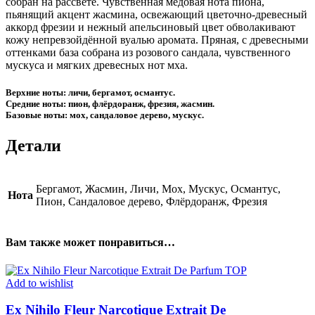
собран на рассвете. Чувственная медовая нота пиона,
пьянящий акцент жасмина, освежающий цветочно-древесный
аккорд фрезии и нежный апельсиновый цвет обволакивают
кожу непревзойдённой вуалью аромата. Пряная, с древесными
оттенками база собрана из розового сандала, чувственного
мускуса и мягких древесных нот мха.
Верхние ноты: личи, бергамот, османтус.
Средние ноты: пион, флёрдоранж, фрезия, жасмин.
Базовые ноты: мох, сандаловое дерево, мускус.
Детали
Бергамот, Жасмин, Личи, Мох, Мускус, Османтус,
Нота
Пион, Сандаловое дерево, Флёрдоранж, Фрезия
Вам также может понравиться…
Add to wishlist
Ex Nihilo Fleur Narcotique Extrait De