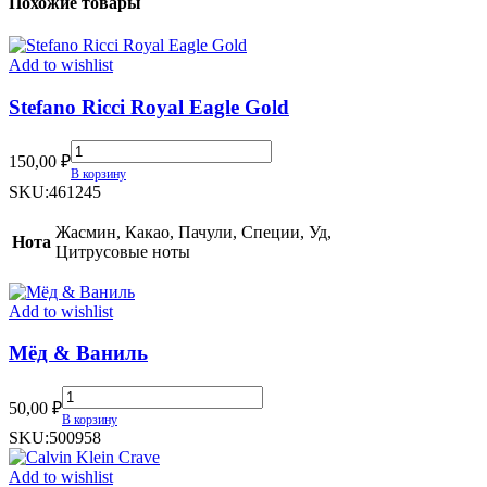
Похожие товары
Add to wishlist
Stefano Ricci Royal Eagle Gold
Stefano
150,00
₽
Ricci
В корзину
Royal
SKU:
461245
Eagle
Gold
Жасмин, Какао, Пачули, Специи, Уд,
Нота
quantity
Цитрусовые ноты
Add to wishlist
Мёд & Ваниль
Мёд
50,00
₽
&
В корзину
Ваниль
SKU:
500958
quantity
Add to wishlist