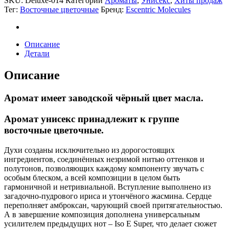
SKU:
Deluxe-014
Категории
Ароматы
,
Унисекс
,
Хиты продаж
Тег:
Восточные цветочные
Бренд:
Escentric Molecules
Описание
Детали
Описание
Аромат имеет заводской чёрный цвет масла.
Аромат унисекс принадлежит к группе
восточные цветочные.
Духи созданы исключительно из дорогостоящих
ингредиентов, соединённых незримой нитью оттенков и
полутонов, позволяющих каждому компоненту звучать с
особым блеском, а всей композиции в целом быть
гармоничной и нетривиальной. Вступление выполнено из
загадочно-пудрового ириса и утончёного жасмина. Сердце
переполняет амброксан, чарующий своей притягательностью.
А в завершение композиция дополнена универсальным
усилителем предыдущих нот – Iso E Super, что делает сюжет