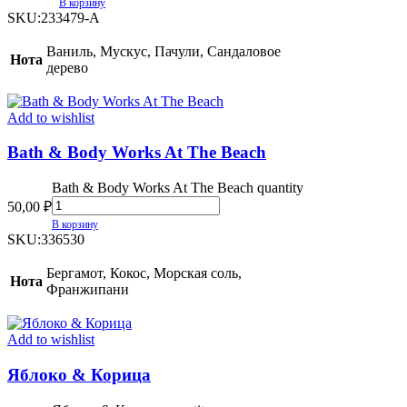
В корзину
SKU:
233479-A
Ваниль, Мускус, Пачули, Сандаловое
Нота
дерево
Add to wishlist
Bath & Body Works At The Beach
Bath & Body Works At The Beach quantity
50,00
₽
В корзину
SKU:
336530
Бергамот, Кокос, Морская соль,
Нота
Франжипани
Add to wishlist
Яблоко & Корица