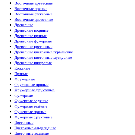
Восточные древесные
Восточные пряные
Восточные фужерные
Восточные цветочные
Древесные
Древесные водяные
Древесные пряные
Древесные фужерные
Древесные цветочные
Древесные цветочные гурманские
Древесные цветочные мускусные
Древесные шипровые
Кожаные
Пряные
Фружерные
Фружерные пряные
Фружерные фруктовые
Фужерные
Фужерные водяные
Фужерные зелёные
Фужерные пряные
Фужерные фруктовые
Цветочные
Цветочные альдегидные
Цветочные водяные