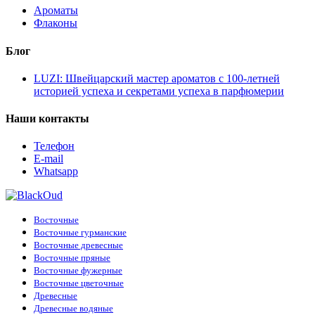
Ароматы
Флаконы
Блог
LUZI: Швейцарский мастер ароматов с 100-летней
историей успеха и секретами успеха в парфюмерии
Наши контакты
Телефон
E-mail
Whatsapp
Восточные
Восточные гурманские
Восточные древесные
Восточные пряные
Восточные фужерные
Восточные цветочные
Древесные
Древесные водяные