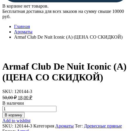
В корзине нет товаров.
Бесплатная доставка для всех заказов на сумму свыше 10000
руб.
Главная
Ароматы
Armaf Club De Nuit Iconic (A) (ЦЕНА СО СКИДКОЙ)
Armaf Club De Nuit Iconic (A)
(ЦЕНА СО СКИДКОЙ)
SKU:
120144-3
Первоначальная
Текущая
50,00
₽
18,00
₽
цена
цена:
В наличии
составляла
18,00 ₽.
Armaf
50,00 ₽.
Club
В корзину
De
Add to wishlist
Nuit
SKU:
120144-3
Категория
Ароматы
Тег:
Древесные пряные
Iconic