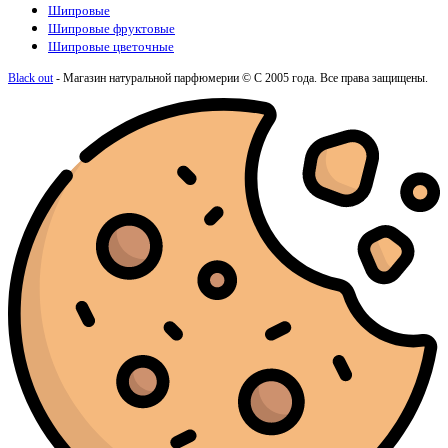
Шипровые
Шипровые фруктовые
Шипровые цветочные
Black out
- Магазин натуральной парфюмерии © С 2005 года. Все права защищены.