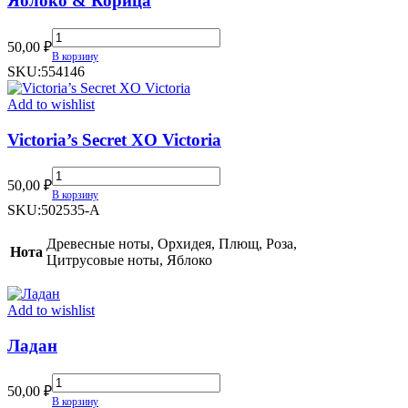
Яблоко & Корица
Яблоко
50,00
₽
&
В корзину
Корица
SKU:
554146
quantity
Add to wishlist
Victoria’s Secret XO Victoria
Victoria’s
50,00
₽
Secret
В корзину
XO
SKU:
502535-A
Victoria
quantity
Древесные ноты, Орхидея, Плющ, Роза,
Нота
Цитрусовые ноты, Яблоко
Add to wishlist
Ладан
Ладан
50,00
₽
quantity
В корзину