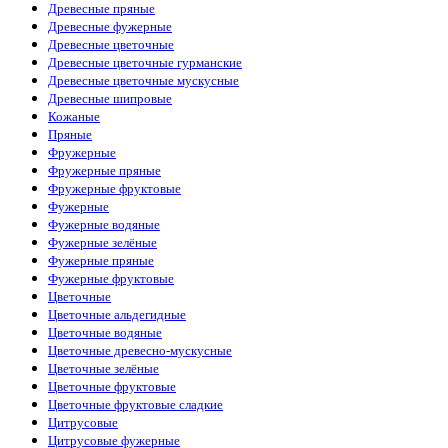
Древесные пряные
Древесные фужерные
Древесные цветочные
Древесные цветочные гурманские
Древесные цветочные мускусные
Древесные шипровые
Кожаные
Пряные
Фружерные
Фружерные пряные
Фружерные фруктовые
Фужерные
Фужерные водяные
Фужерные зелёные
Фужерные пряные
Фужерные фруктовые
Цветочные
Цветочные альдегидные
Цветочные водяные
Цветочные древесно-мускусные
Цветочные зелёные
Цветочные фруктовые
Цветочные фруктовые сладкие
Цитрусовые
Цитрусовые фужерные