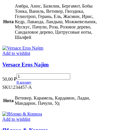
Амбра, Анис, Базилик, Бергамот, Бобы
Тонка, Ваниль, Ветивер, Гвоздика,
Гелиотроп, Герань, Ель, Жасмин, Ирис,
Нота
Кедр, Лаванда, Ландыш, Можжевельник,
Мускус, Пачули, Роза, Розовое дерево,
Сандаловое дерево, Цитрусовые ноты,
Шалфей
Add to wishlist
Versace Eros Najim
Versace
50,00
₽
Eros
В корзину
Najim
SKU:
234457-A
quantity
Ветивер, Карамель, Кардамон, Ладан,
Нота
Мандарин, Пачули, Уд
Add to wishlist