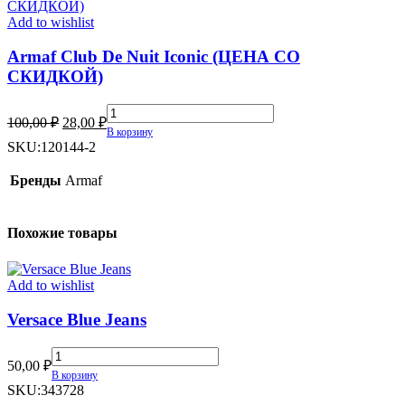
Add to wishlist
Armaf Club De Nuit Iconic (ЦЕНА СО
СКИДКОЙ)
Armaf
Первоначальная
Текущая
100,00
₽
28,00
₽
Club
В корзину
цена
цена:
De
SKU:
120144-2
составляла
28,00 ₽.
Nuit
100,00 ₽.
Iconic
Бренды
Armaf
(ЦЕНА
СО
СКИДКОЙ)
Похожие товары
quantity
Add to wishlist
Versace Blue Jeans
Versace
50,00
₽
Blue
В корзину
Jeans
SKU:
343728
quantity