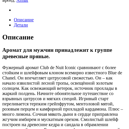
Бренд:
Armaf
(A)
(ЦЕНА
СО
СКИДКОЙ)
Описание
quantity
Детали
Описание
Аромат для мужчин принадлежит к группе
древесные пряные.
Фужерный аромат Club de Nuit Iconic сравнивают с более
стойким и шлейфовым клоном всемирно известного Blue de
Chanel. Он впечатляет цитрусовой свежестью. Он – как
начало извилистой лесной тропы, освещённой золотым
солнцем. Как освежающий ветерок, источник прохлады в
жаркий полдень. Начните обонятельное путешествие со
взрывных цитрусов и мягких специй. Игривый старт
переливается терпким грейпфрутом, ментоловой мятой,
розовым перцем и камфорной прохладой кардамона. Плюс –
много лимона. Сочная мякоть дыни в сердце приправлена
жгучим имбирем и мускатным орехом. Смолистый шлейф
построен на древесине кедра и сандала в обрамлении