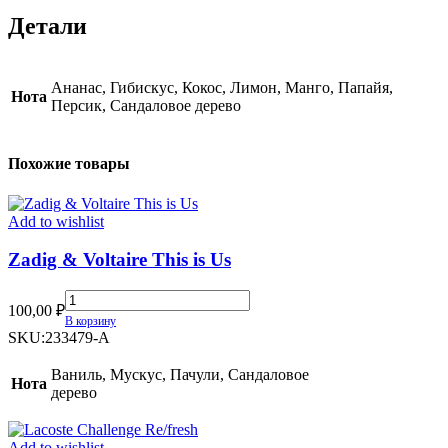
Детали
Ананас, Гибискус, Кокос, Лимон, Манго, Папайя,
Нота
Персик, Сандаловое дерево
Похожие товары
Add to wishlist
Zadig & Voltaire This is Us
Zadig
100,00
₽
&
В корзину
Voltaire
SKU:
233479-A
This
is
Ваниль, Мускус, Пачули, Сандаловое
Нота
Us
дерево
quantity
Add to wishlist