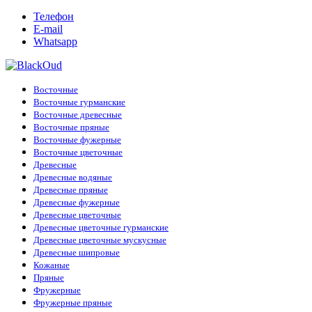
Телефон
E-mail
Whatsapp
Восточные
Восточные гурманские
Восточные древесные
Восточные пряные
Восточные фужерные
Восточные цветочные
Древесные
Древесные водяные
Древесные пряные
Древесные фужерные
Древесные цветочные
Древесные цветочные гурманские
Древесные цветочные мускусные
Древесные шипровые
Кожаные
Пряные
Фружерные
Фружерные пряные