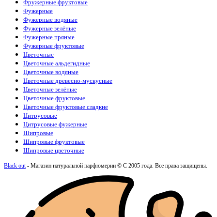
Фружерные фруктовые
Фужерные
Фужерные водяные
Фужерные зелёные
Фужерные пряные
Фужерные фруктовые
Цветочные
Цветочные альдегидные
Цветочные водяные
Цветочные древесно-мускусные
Цветочные зелёные
Цветочные фруктовые
Цветочные фруктовые сладкие
Цитрусовые
Цитрусовые фужерные
Шипровые
Шипровые фруктовые
Шипровые цветочные
Black out
- Магазин натуральной парфюмерии © С 2005 года. Все права защищены.