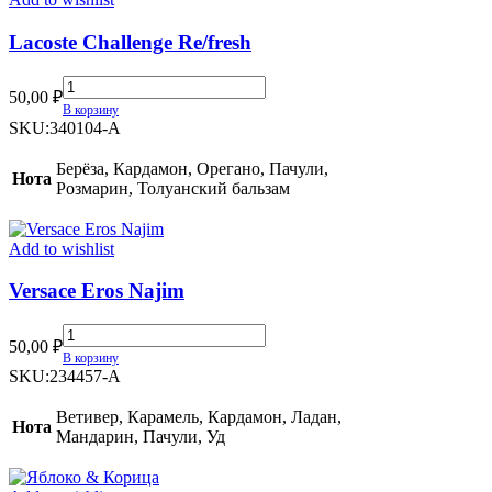
Lacoste Challenge Re/fresh
Lacoste
50,00
₽
Challenge
В корзину
Re/fresh
SKU:
340104-A
quantity
Берёза, Кардамон, Орегано, Пачули,
Нота
Розмарин, Толуанский бальзам
Add to wishlist
Versace Eros Najim
Versace
50,00
₽
Eros
В корзину
Najim
SKU:
234457-A
quantity
Ветивер, Карамель, Кардамон, Ладан,
Нота
Мандарин, Пачули, Уд