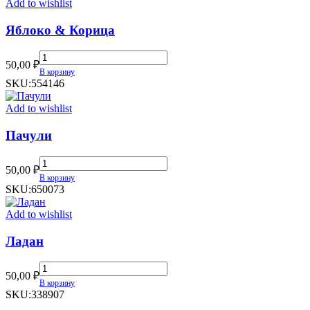
Add to wishlist
Яблоко & Корица
Яблоко
50,00
₽
&
В корзину
Корица
SKU:
554146
quantity
Add to wishlist
Пачули
Пачули
50,00
₽
quantity
В корзину
SKU:
650073
Add to wishlist
Ладан
Ладан
50,00
₽
quantity
В корзину
SKU:
338907