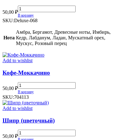
Lattafa
50,00
₽
Perfumes
В корзину
Hayaati
SKU:
Deluxe-068
Al
Maleky
Амбра, Бергамот, Древесные ноты, Имбирь,
(TR)
Нота
Кедр, Лабданум, Ладан, Мускатный орех,
quantity
Мускус, Розовый перец
Add to wishlist
Кофе-Моккачино
Кофе-
50,00
₽
Моккачино
В корзину
quantity
SKU:
704113
Add to wishlist
Шипр (цветочный)
Шипр
50,00
₽
(цветочный)
В корзину