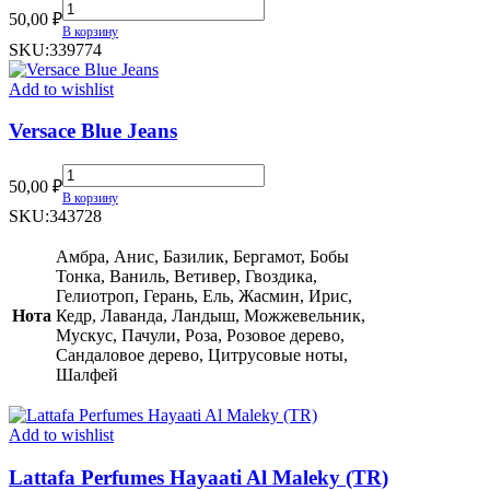
Кофе-
50,00
₽
Фраппе
В корзину
quantity
SKU:
339774
Add to wishlist
Versace Blue Jeans
Versace
50,00
₽
Blue
В корзину
Jeans
SKU:
343728
quantity
Амбра, Анис, Базилик, Бергамот, Бобы
Тонка, Ваниль, Ветивер, Гвоздика,
Гелиотроп, Герань, Ель, Жасмин, Ирис,
Нота
Кедр, Лаванда, Ландыш, Можжевельник,
Мускус, Пачули, Роза, Розовое дерево,
Сандаловое дерево, Цитрусовые ноты,
Шалфей
Add to wishlist
Lattafa Perfumes Hayaati Al Maleky (TR)