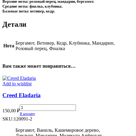
Верхние ноты: розовый перец, мандарин, бергамот.
Средние ноты: фиалка, клубника.
Базовые ноты: ветивер, кедр.
Детали
Бергамот, Ветивер, Кедр, Клубника, Мандарин,
Нота
Розовый перец, Фиалка
Вам также может понравиться…
Add to wishlist
Creed Eladaria
Creed
150,00
₽
Eladaria
В корзину
quantity
SKU:
120091-2
Бергамот, Ваниль, Кашемировое дерево,
Ландыш, Мандарин, Молекула Ambroxan,