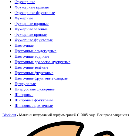
Фружерные
Фружерные пряные
Фружерные фруктовые
Фужерные
Фужерные водяные
Фужерные зелёные
Фужерные пряные
Фужерные фруктовые
Цветочные
Цветочные альдегидные
Цветочные водяные
Цветочные древесно-мускусные
Цветочные зелёные
Цветочные фруктовые
Цветочные фруктовые сладкие
Цитрусовые
Цитрусовые фужерные
Шипровые
Шипровые фруктовые
Шипровые цветочные
Black out
- Магазин натуральной парфюмерии © С 2005 года. Все права защищены.