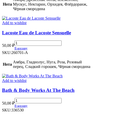
Нота
Мускус, Нектарин, Орхидея, Флёрдоранж,
Чёрная смородина
Add to wishlist
Lacoste Eau de Lacoste Sensuelle
Lacoste
50,00
₽
Eau
В корзину
de
SKU:
260701-A
Lacoste
Sensuelle
Амбра, Гладиолус, Нуга, Роза, Розовый
Нота
quantity
перец, Сладкий горошек, Чёрная смородина
Add to wishlist
Bath & Body Works At The Beach
Bath
50,00
₽
&
В корзину
Body
SKU:
336530
Works