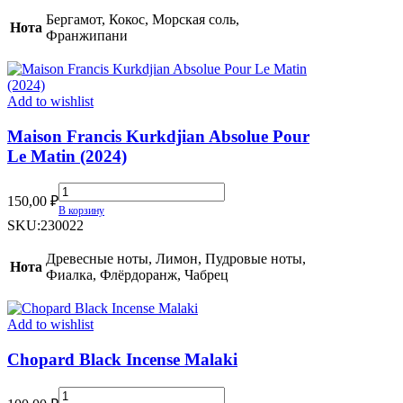
At
Бергамот, Кокос, Морская соль,
Нота
The
Франжипани
Beach
quantity
Add to wishlist
Maison Francis Kurkdjian Absolue Pour
Le Matin (2024)
Maison
150,00
₽
Francis
В корзину
Kurkdjian
SKU:
230022
Absolue
Pour
Древесные ноты, Лимон, Пудровые ноты,
Нота
Le
Фиалка, Флёрдоранж, Чабрец
Matin
(2024)
quantity
Add to wishlist
Chopard Black Incense Malaki
Chopard