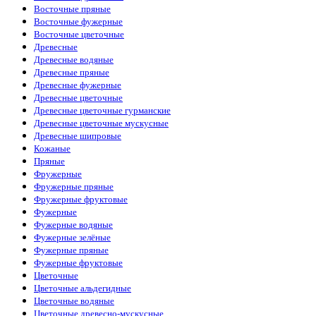
Восточные пряные
Восточные фужерные
Восточные цветочные
Древесные
Древесные водяные
Древесные пряные
Древесные фужерные
Древесные цветочные
Древесные цветочные гурманские
Древесные цветочные мускусные
Древесные шипровые
Кожаные
Пряные
Фружерные
Фружерные пряные
Фружерные фруктовые
Фужерные
Фужерные водяные
Фужерные зелёные
Фужерные пряные
Фужерные фруктовые
Цветочные
Цветочные альдегидные
Цветочные водяные
Цветочные древесно-мускусные