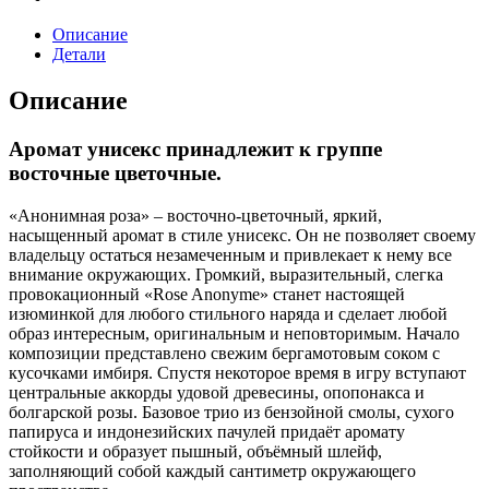
Описание
Детали
Описание
Аромат унисекс принадлежит к группе
восточные цветочные.
«Анонимная роза» – восточно-цветочный, яркий,
насыщенный аромат в стиле унисекс. Он не позволяет своему
владельцу остаться незамеченным и привлекает к нему все
внимание окружающих. Громкий, выразительный, слегка
провокационный «Rose Anonyme» станет настоящей
изюминкой для любого стильного наряда и сделает любой
образ интересным, оригинальным и неповторимым. Начало
композиции представлено свежим бергамотовым соком с
кусочками имбиря. Спустя некоторое время в игру вступают
центральные аккорды удовой древесины, опопонакса и
болгарской розы. Базовое трио из бензойной смолы, сухого
папируса и индонезийских пачулей придаёт аромату
стойкости и образует пышный, объёмный шлейф,
заполняющий собой каждый сантиметр окружающего