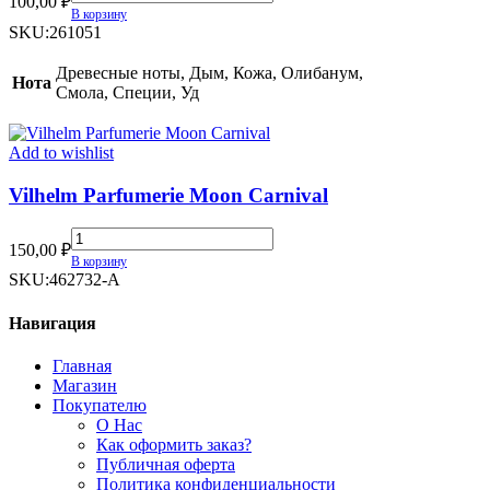
100,00
₽
Black
В корзину
Incense
SKU:
261051
Malaki
quantity
Древесные ноты, Дым, Кожа, Олибанум,
Нота
Смола, Специи, Уд
Add to wishlist
Vilhelm Parfumerie Moon Carnival
Vilhelm
150,00
₽
Parfumerie
В корзину
Moon
SKU:
462732-A
Carnival
quantity
Навигация
Главная
Магазин
Покупателю
О Нас
Как оформить заказ?
Публичная оферта
Политика конфиденциальности