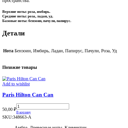
пространства.
Верхние ноты: роза, имбирь.
Средние ноты: роза, ладан, уд.
Базовые ноты: бензоин, пачули, папирус.
Детали
Нота
Бензоин, Имбирь, Ладан, Папирус, Пачули, Роза, Уд
Похожие товары
Add to wishlist
Paris Hilton Can Can
Paris
50,00
₽
Hilton
В корзину
Can
SKU:
348663-A
Can
quantity
Амбра, Древесные ноты, Клементин,