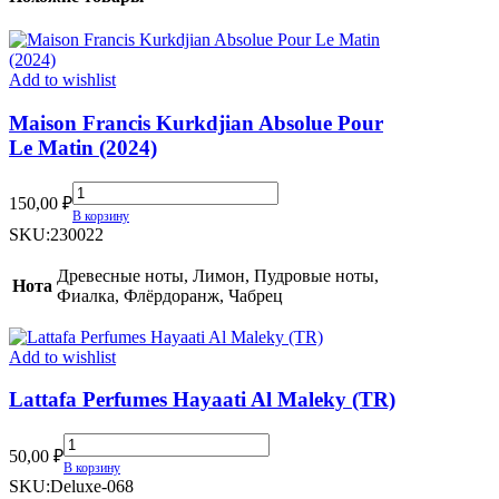
Add to wishlist
Maison Francis Kurkdjian Absolue Pour
Le Matin (2024)
Maison
150,00
₽
Francis
В корзину
Kurkdjian
SKU:
230022
Absolue
Pour
Древесные ноты, Лимон, Пудровые ноты,
Нота
Le
Фиалка, Флёрдоранж, Чабрец
Matin
(2024)
quantity
Add to wishlist
Lattafa Perfumes Hayaati Al Maleky (TR)
Lattafa
50,00
₽
Perfumes
В корзину
Hayaati
SKU:
Deluxe-068