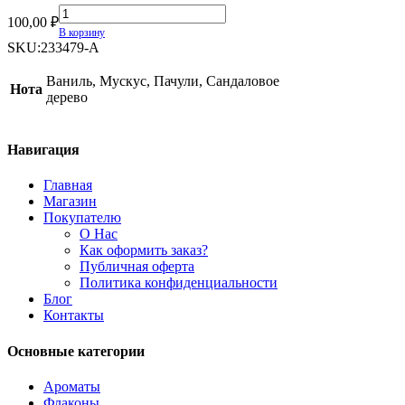
Zadig
100,00
₽
&
В корзину
Voltaire
SKU:
233479-A
This
is
Ваниль, Мускус, Пачули, Сандаловое
Нота
Us
дерево
quantity
Навигация
Главная
Магазин
Покупателю
О Нас
Как оформить заказ?
Публичная оферта
Политика конфиденциальности
Блог
Контакты
Основные категории
Ароматы
Флаконы