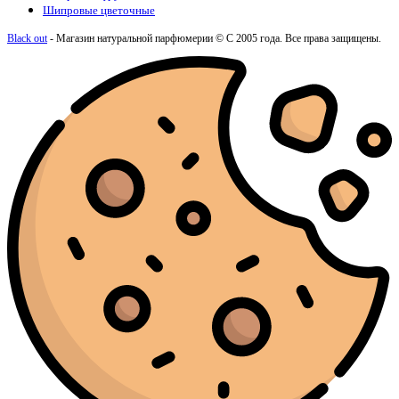
Шипровые цветочные
Black out
- Магазин натуральной парфюмерии © С 2005 года. Все права защищены.