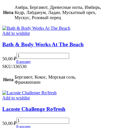
Al
Maleky
Амбра, Бергамот, Древесные ноты, Имбирь,
(TR)
Нота
Кедр, Лабданум, Ладан, Мускатный орех,
quantity
Мускус, Розовый перец
Add to wishlist
Bath & Body Works At The Beach
Bath
50,00
₽
&
В корзину
Body
SKU:
336530
Works
At
Бергамот, Кокос, Морская соль,
Нота
The
Франжипани
Beach
quantity
Add to wishlist
Lacoste Challenge Re/fresh
Lacoste
50,00
₽
Challenge
В корзину