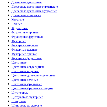
Древесные цветочные
Древесные цветочные гурманские
Древесные цветочные мускусные
Древесные шипровые
Кожаные
Пряные
Фружерные
Фружерные пряные
Фружерные фруктовые
Фужерные
Фужерные водяные
Фужерные зелёные
Фужерные пряные
Фужерные фруктовые
Цветочные
Цветочные альдегидные
Цветочные водяные
Цветочные древесно-мускусные
Цветочные зелёные
Цветочные фруктовые
Цветочные фруктовые сладкие
Цитрусовые
Цитрусовые фужерные
Шипровые
Шипровые фруктовые