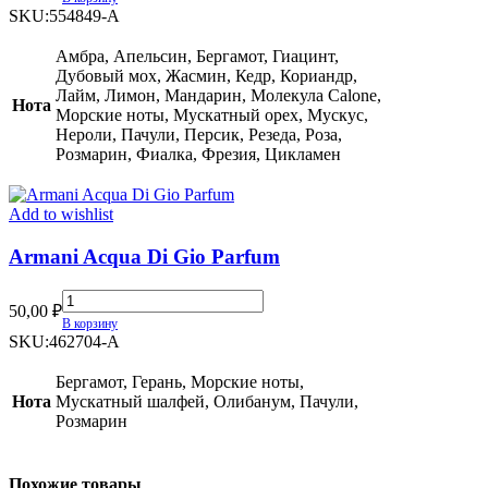
Di
SKU:
554849-А
Gio
Men
Амбра, Апельсин, Бергамот, Гиацинт,
quantity
Дубовый мох, Жасмин, Кедр, Кориандр,
Лайм, Лимон, Мандарин, Молекула Calone,
Нота
Морские ноты, Мускатный орех, Мускус,
Нероли, Пачули, Персик, Резеда, Роза,
Розмарин, Фиалка, Фрезия, Цикламен
Add to wishlist
Armani Acqua Di Gio Parfum
Armani
50,00
₽
Acqua
В корзину
Di
SKU:
462704-A
Gio
Parfum
Бергамот, Герань, Морские ноты,
quantity
Нота
Мускатный шалфей, Олибанум, Пачули,
Розмарин
Похожие товары