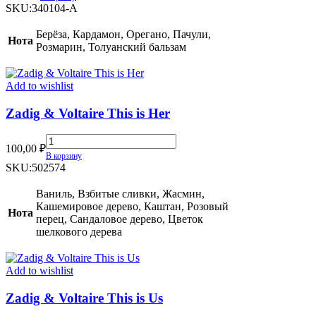
Re/fresh
SKU:
340104-A
quantity
Берёза, Кардамон, Орегано, Пачули,
Нота
Розмарин, Толуанский бальзам
Add to wishlist
Zadig & Voltaire This is Her
Zadig
100,00
₽
&
В корзину
Voltaire
SKU:
502574
This
is
Ваниль, Взбитые сливки, Жасмин,
Her
Кашемировое дерево, Каштан, Розовый
Нота
quantity
перец, Сандаловое дерево, Цветок
шелкового дерева
Add to wishlist
Zadig & Voltaire This is Us