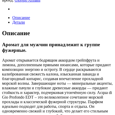
Бренд:
Giorgio Armani
EDT
quantity
Описание
Детали
Описание
Аромат для мужчин принадлежит к группе
фужерные.
Аромат открывается бодрящим аккордом грейпфрута и
лимона, дополненным пряными нюансами, которые придают
композиции энергию и остроту. В сердце раскрываются
калиброванная свежесть калона, изысканная лаванда и
благородный кипарис, создавая впечатление прохладной
морской волны. Завершающие ноты — минеральные акценты,
влажные пачули и глубокие древесные аккорды — придают
стойкость и характер, подчеркивая утончённую силу. Acqua di
Gio Profondo EDT – это великолепное сочетание морской
прохлады и классической фужерной структуры. Парфюм
идеально подходит для работы, спорта и отдыха. Он
одновременно свежий и глубокий, что делает его стильным