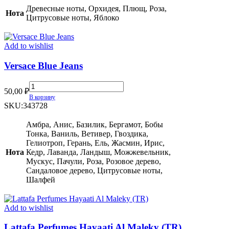
quantity
Древесные ноты, Орхидея, Плющ, Роза,
Нота
Цитрусовые ноты, Яблоко
Add to wishlist
Versace Blue Jeans
Versace
50,00
₽
Blue
В корзину
Jeans
SKU:
343728
quantity
Амбра, Анис, Базилик, Бергамот, Бобы
Тонка, Ваниль, Ветивер, Гвоздика,
Гелиотроп, Герань, Ель, Жасмин, Ирис,
Нота
Кедр, Лаванда, Ландыш, Можжевельник,
Мускус, Пачули, Роза, Розовое дерево,
Сандаловое дерево, Цитрусовые ноты,
Шалфей
Add to wishlist
Lattafa Perfumes Hayaati Al Maleky (TR)