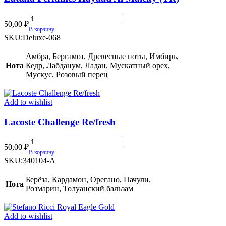
Lattafa
50,00
₽
Perfumes
В корзину
Hayaati
SKU:
Deluxe-068
Al
Maleky
Амбра, Бергамот, Древесные ноты, Имбирь,
(TR)
Нота
Кедр, Лабданум, Ладан, Мускатный орех,
quantity
Мускус, Розовый перец
Add to wishlist
Lacoste Challenge Re/fresh
Lacoste
50,00
₽
Challenge
В корзину
Re/fresh
SKU:
340104-A
quantity
Берёза, Кардамон, Орегано, Пачули,
Нота
Розмарин, Толуанский бальзам
Add to wishlist