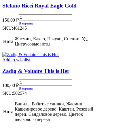
Stefano Ricci Royal Eagle Gold
Stefano
150,00
₽
Ricci
В корзину
Royal
SKU:
461245
Eagle
Gold
Жасмин, Какао, Пачули, Специи, Уд,
Нота
quantity
Цитрусовые ноты
Add to wishlist
Zadig & Voltaire This is Her
Zadig
100,00
₽
&
В корзину
Voltaire
SKU:
502574
This
is
Ваниль, Взбитые сливки, Жасмин,
Her
Кашемировое дерево, Каштан, Розовый
Нота
quantity
перец, Сандаловое дерево, Цветок
шелкового дерева