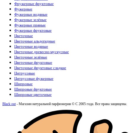
Фружерные фруктовые
Фужерные
Фужерные водяные
Фужерные зелёные
Фужерные пряные
Фужерные фруктовые
Цветочные
Цветочные альдегидные
Цветочные водяные
Цветочные древесно-мускусные
Цветочные зелёные
Цветочные фруктовые
Цветочные фруктовые сладкие
Цитрусовые
Цитрусовые фужерные
Шипровые
Шипровые фруктовые
Шипровые цветочные
Black out
- Магазин натуральной парфюмерии © С 2005 года. Все права защищены.