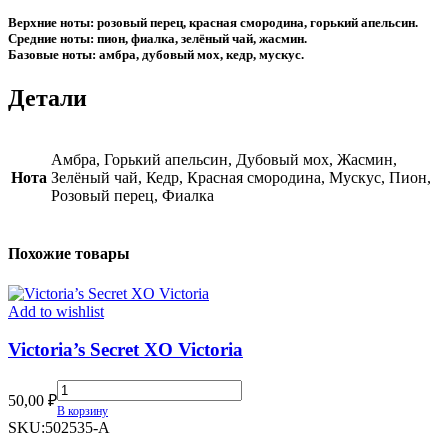
Верхние ноты: розовый перец, красная смородина, горький апельсин.
Средние ноты: пион, фиалка, зелёный чай, жасмин.
Базовые ноты: амбра, дубовый мох, кедр, мускус.
Детали
Амбра, Горький апельсин, Дубовый мох, Жасмин,
Нота
Зелёный чай, Кедр, Красная смородина, Мускус, Пион,
Розовый перец, Фиалка
Похожие товары
Add to wishlist
Victoria’s Secret XO Victoria
Victoria’s
50,00
₽
Secret
В корзину
XO
SKU:
502535-A
Victoria