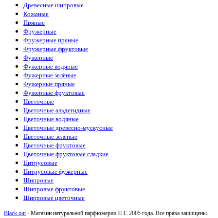
Древесные шипровые
Кожаные
Пряные
Фружерные
Фружерные пряные
Фружерные фруктовые
Фужерные
Фужерные водяные
Фужерные зелёные
Фужерные пряные
Фужерные фруктовые
Цветочные
Цветочные альдегидные
Цветочные водяные
Цветочные древесно-мускусные
Цветочные зелёные
Цветочные фруктовые
Цветочные фруктовые сладкие
Цитрусовые
Цитрусовые фужерные
Шипровые
Шипровые фруктовые
Шипровые цветочные
Black out
- Магазин натуральной парфюмерии © С 2005 года. Все права защищены.