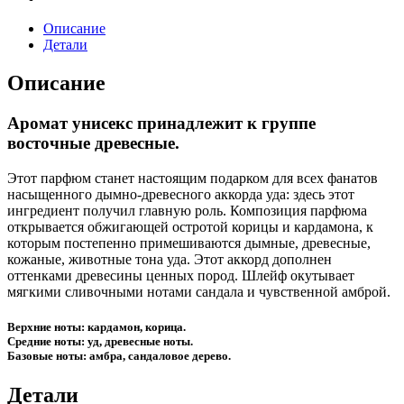
Описание
Детали
Описание
Аромат унисекс принадлежит к группе
восточные древесные.
Этот парфюм станет настоящим подарком для всех фанатов
насыщенного дымно-древесного аккорда уда: здесь этот
ингредиент получил главную роль. Композиция парфюма
открывается обжигающей остротой корицы и кардамона, к
которым постепенно примешиваются дымные, древесные,
кожаные, животные тона уда. Этот аккорд дополнен
оттенками древесины ценных пород. Шлейф окутывает
мягкими сливочными нотами сандала и чувственной амброй.
Верхние ноты: кардамон, корица.
Средние ноты: уд, древесные ноты.
Базовые ноты: амбра, сандаловое дерево.
Детали