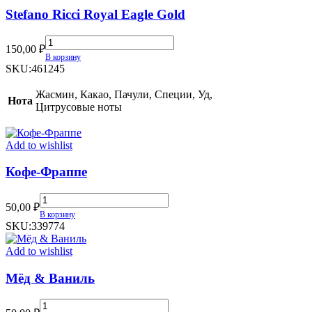
Stefano Ricci Royal Eagle Gold
Stefano
150,00
₽
Ricci
В корзину
Royal
SKU:
461245
Eagle
Gold
Жасмин, Какао, Пачули, Специи, Уд,
Нота
quantity
Цитрусовые ноты
Add to wishlist
Кофе-Фраппе
Кофе-
50,00
₽
Фраппе
В корзину
quantity
SKU:
339774
Add to wishlist
Мёд & Ваниль
Мёд