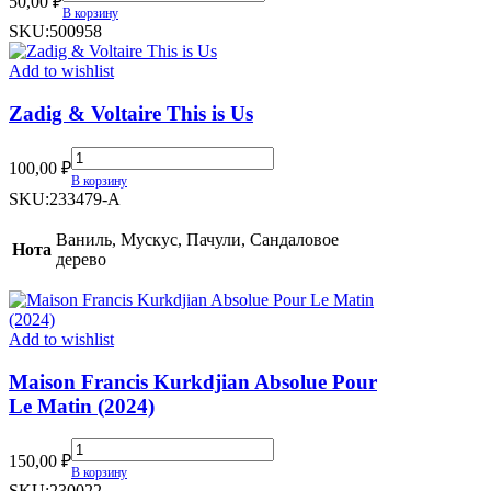
50,00
₽
&
В корзину
Ваниль
SKU:
500958
quantity
Add to wishlist
Zadig & Voltaire This is Us
Zadig
100,00
₽
&
В корзину
Voltaire
SKU:
233479-A
This
is
Ваниль, Мускус, Пачули, Сандаловое
Нота
Us
дерево
quantity
Add to wishlist
Maison Francis Kurkdjian Absolue Pour
Le Matin (2024)
Maison
150,00
₽
Francis
В корзину
Kurkdjian
SKU:
230022