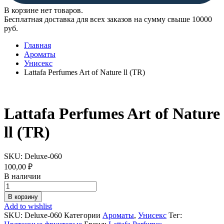
В корзине нет товаров.
Бесплатная доставка для всех заказов на сумму свыше 10000
руб.
Главная
Ароматы
Унисекс
Lattafa Perfumes Art of Nature ll (TR)
Lattafa Perfumes Art of Nature
ll (TR)
SKU:
Deluxe-060
100,00
₽
В наличии
Lattafa
Perfumes
В корзину
Art
Add to wishlist
of
SKU:
Deluxe-060
Категории
Ароматы
,
Унисекс
Тег:
Nature