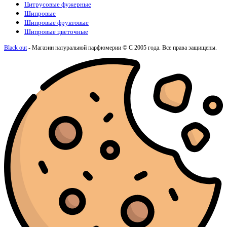
Цитрусовые фужерные
Шипровые
Шипровые фруктовые
Шипровые цветочные
Black out
- Магазин натуральной парфюмерии © С 2005 года. Все права защищены.