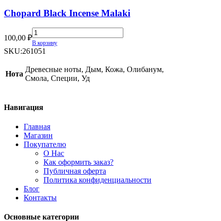
Chopard Black Incense Malaki
Chopard
100,00
₽
Black
В корзину
Incense
SKU:
261051
Malaki
quantity
Древесные ноты, Дым, Кожа, Олибанум,
Нота
Смола, Специи, Уд
Навигация
Главная
Магазин
Покупателю
О Нас
Как оформить заказ?
Публичная оферта
Политика конфиденциальности
Блог
Контакты
Основные категории