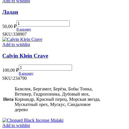
Add to wishlist
Ладан
Ладан
50,00
₽
quantity
В корзину
SKU:
338907
Add to wishlist
Calvin Klein Crave
Calvin
100,00
₽
Klein
В корзину
Crave
SKU:
234790
quantity
Базилик, Бергамот, Берёза, Бобы Тонка,
Ветивер, Гидропоника, Дубовый мох,
Нота
Кориандр, Красный перец, Морская звезда,
Мускатный орех, Мускус, Сандаловое
дерево
Add to wishlist