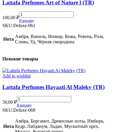
Lattafa Perfumes Art of Nature l (TR)
Lattafa
100,00
₽
Perfumes
В корзину
Art
SKU:
Deluxe-061
of
Nature
Амбра, Ваниль, Инжир, Кожа, Ревень, Роза,
Нота
l
Слива, Уд, Чёрная смородина
(TR)
quantity
Похожие товары
Add to wishlist
Lattafa Perfumes Hayaati Al Maleky (TR)
Lattafa
50,00
₽
Perfumes
В корзину
Hayaati
SKU:
Deluxe-068
Al
Maleky
Амбра, Бергамот, Древесные ноты, Имбирь,
(TR)
Нота
Кедр, Лабданум, Ладан, Мускатный орех,
quantity
Мускус, Розовый перец