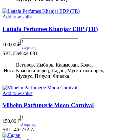
Add to wishlist
Lattafa Perfumes Khanjar EDP (TR)
Lattafa
100,00
₽
Perfumes
В корзину
Khanjar
SKU:
Deluxe-081
EDP
(TR)
Ветивер, Имбирь, Кашмеран, Кожа,
quantity
Нота
Красный перец, Ладан, Мускатный орех,
Мускус, Пачули, Фиалка
Add to wishlist
Vilhelm Parfumerie Moon Carnival
Vilhelm
150,00
₽
Parfumerie
В корзину
Moon
SKU:
462732-A
Carnival
quantity