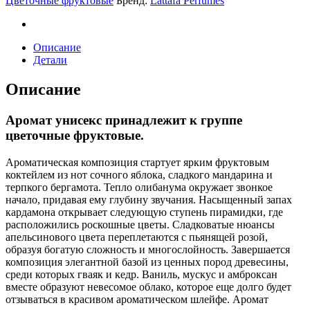
Цветочные фруктовые
Бренд:
Lattafa Perfumes
ll
(TR)
quantity
Описание
Детали
Описание
Аромат унисекс принадлежит к группе
цветочные фруктовые.
Ароматическая композиция стартует ярким фруктовым
коктейлем из нот сочного яблока, сладкого мандарина и
терпкого бергамота. Тепло олибанума окружает звонкое
начало, придавая ему глубину звучания. Насыщенный запах
кардамона открывает следующую ступень пирамидки, где
расположились роскошные цветы. Сладковатые нюансы
апельсинового цвета переплетаются с пьянящей розой,
образуя богатую сложность и многослойность. Завершается
композиция элегантной базой из ценных пород древесины,
среди которых гваяк и кедр. Ваниль, мускус и амброксан
вместе образуют невесомое облако, которое еще долго будет
отзываться в красивом ароматическом шлейфе. Аромат