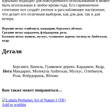
идеально подходит для повседневного использования и может
быть использован в любое время года. Его гармоничное
сочетание нот создаёт уютное и расслабляющее настроение,
что делает его отличным выбором, как для дня, так и для
вечера.
Верхние ноты: олибанум, мандарин, бергамот, яблоко.
Средние ноты: кардамон, флёрдоранж, роза.
Базовые ноты: ваниль, мускус, гуаяковое дерево, молекула Ambroxan,
кедр.
Детали
Бергамот, Ваниль, Гуаяковое дерево, Кардамон, Кедр,
Нота
Мандарин, Молекула Ambroxan, Мускус, Олибанум,
Роза, Флёрдоранж, Яблоко
Вам также может понравиться…
Add to wishlist