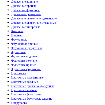
Древесные водяные
Древесные пряные
Древесные фужерные
Древесные цветочные
Древесные цветочные гурманские
Древесные цветочные мускусные
Древесные шипровые
Кожаные
Пряные
Фружерные
Фружерные пряные
Фружерные фруктовые
Фужерные
Фужерные водяные
Фужерные зелёные
Фужерные пряные
Фужерные фруктовые
Цветочные
Цветочные альдегидные
Цветочные водяные
Цветочные древесно-мускусные
Цветочные зелёные
Цветочные фруктовые
Цветочные фруктовые сладкие
Цитрусовые