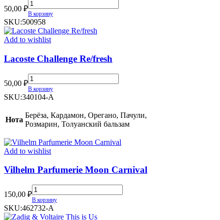
Мёд
50,00
₽
&
В корзину
Ваниль
SKU:
500958
quantity
Add to wishlist
Lacoste Challenge Re/fresh
Lacoste
50,00
₽
Challenge
В корзину
Re/fresh
SKU:
340104-A
quantity
Берёза, Кардамон, Орегано, Пачули,
Нота
Розмарин, Толуанский бальзам
Add to wishlist
Vilhelm Parfumerie Moon Carnival
Vilhelm
150,00
₽
Parfumerie
В корзину
Moon
SKU:
462732-A
Carnival