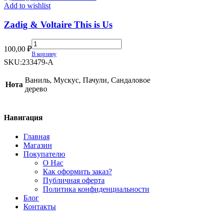
quantity
Add to wishlist
Zadig & Voltaire This is Us
Zadig
100,00
₽
&
В корзину
Voltaire
SKU:
233479-A
This
is
Ваниль, Мускус, Пачули, Сандаловое
Нота
Us
дерево
quantity
Навигация
Главная
Магазин
Покупателю
О Нас
Как оформить заказ?
Публичная оферта
Политика конфиденциальности
Блог
Контакты