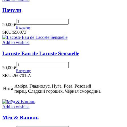
Пачули
Пачули
50,00
₽
quantity
В корзину
SKU:
650073
Add to wishlist
Lacoste Eau de Lacoste Sensuelle
Lacoste
50,00
₽
Eau
В корзину
de
SKU:
260701-A
Lacoste
Sensuelle
Амбра, Гладиолус, Нуга, Роза, Розовый
Нота
quantity
перец, Сладкий горошек, Чёрная смородина
Add to wishlist
Мёд & Ваниль