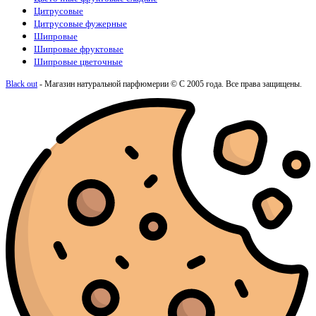
Цитрусовые
Цитрусовые фужерные
Шипровые
Шипровые фруктовые
Шипровые цветочные
Black out
- Магазин натуральной парфюмерии © С 2005 года. Все права защищены.