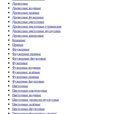
Древесные
Древесные водяные
Древесные пряные
Древесные фужерные
Древесные цветочные
Древесные цветочные гурманские
Древесные цветочные мускусные
Древесные шипровые
Кожаные
Пряные
Фружерные
Фружерные пряные
Фружерные фруктовые
Фужерные
Фужерные водяные
Фужерные зелёные
Фужерные пряные
Фужерные фруктовые
Цветочные
Цветочные альдегидные
Цветочные водяные
Цветочные древесно-мускусные
Цветочные зелёные
Цветочные фруктовые
Цветочные фруктовые сладкие