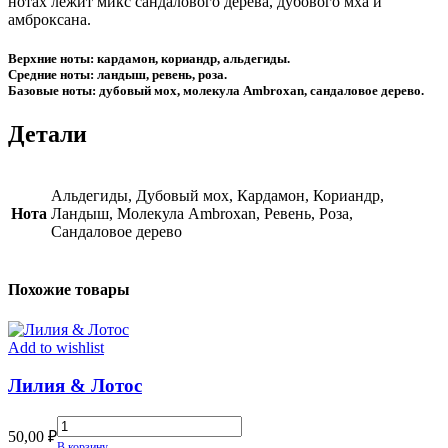
нотах лежит микс сандалового дерева, дубового мха и
амброксана.
Верхние ноты: кардамон, кориандр, альдегиды.
Средние ноты: ландыш, ревень, роза.
Базовые ноты: дубовый мох, молекула Ambroxan, сандаловое дерево.
Детали
Альдегиды, Дубовый мох, Кардамон, Кориандр,
Нота
Ландыш, Молекула Ambroxan, Ревень, Роза,
Сандаловое дерево
Похожие товары
Add to wishlist
Лилия & Лотос
Лилия
50,00
₽
&
В корзину