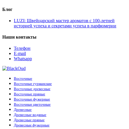
Блог
LUZI: Швейцарский мастер ароматов с 100-летней
историей успеха и секретами успеха в парфюмерии
Наши контакты
Телефон
E-mail
Whatsapp
Восточные
Восточные гурманские
Восточные древесные
Восточные пряные
Восточные фужерные
Восточные цветочные
Древесные
Древесные водяные
Древесные пряные
Древесные фужерные