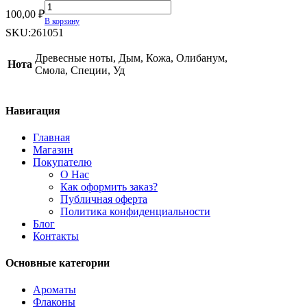
Chopard
100,00
₽
Black
В корзину
Incense
SKU:
261051
Malaki
quantity
Древесные ноты, Дым, Кожа, Олибанум,
Нота
Смола, Специи, Уд
Навигация
Главная
Магазин
Покупателю
О Нас
Как оформить заказ?
Публичная оферта
Политика конфиденциальности
Блог
Контакты
Основные категории
Ароматы
Флаконы