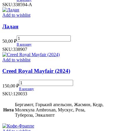
Лотос
SKU:
338594-А
quantity
Add to wishlist
Ладан
Ладан
50,00
₽
quantity
В корзину
SKU:
338907
Add to wishlist
Creed Royal Mayfair (2024)
Creed
150,00
₽
Royal
В корзину
Mayfair
SKU:
120033
(2024)
quantity
Бергамот, Горький апельсин, Жасмин, Кедр,
Нота
Молекула Ambroxan, Мускус, Роза,
Тубероза, Эвкалипт