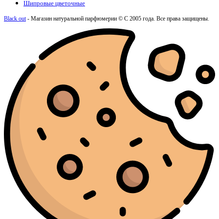
Шипровые цветочные
Black out
- Магазин натуральной парфюмерии © С 2005 года. Все права защищены.