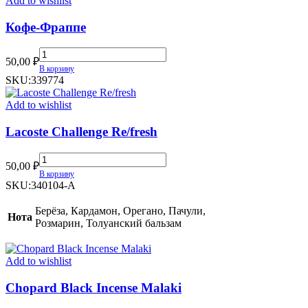
Add to wishlist
Кофе-Фраппе
Кофе-
50,00
₽
Фраппе
В корзину
quantity
SKU:
339774
Add to wishlist
Lacoste Challenge Re/fresh
Lacoste
50,00
₽
Challenge
В корзину
Re/fresh
SKU:
340104-A
quantity
Берёза, Кардамон, Орегано, Пачули,
Нота
Розмарин, Толуанский бальзам
Add to wishlist
Chopard Black Incense Malaki