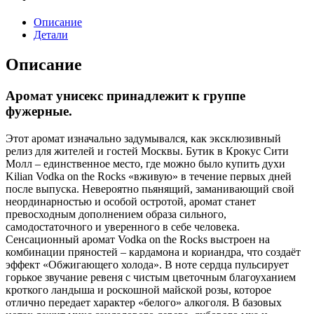
Описание
Детали
Описание
Аромат унисекс принадлежит к группе
фужерные.
Этот аромат изначально задумывался, как эксклюзивный
релиз для жителей и гостей Москвы. Бутик в Крокус Сити
Молл – единственное место, где можно было купить духи
Kilian Vodka on the Rocks «вживую» в течение первых дней
после выпуска. Невероятно пьянящий, заманивающий свой
неординарностью и особой остротой, аромат станет
превосходным дополнением образа сильного,
самодостаточного и уверенного в себе человека.
Сенсационный аромат Vodka on the Rocks выстроен на
комбинации пряностей – кардамона и кориандра, что создаёт
эффект «Обжигающего холода». В ноте сердца пульсирует
горькое звучание ревеня с чистым цветочным благоуханием
кроткого ландыша и роскошной майской розы, которое
отлично передает характер «белого» алкоголя. В базовых