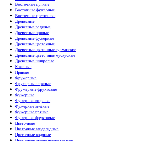
Восточные пряные
Восточные фужерные
Восточные цветочные
Древесные
Древесные водяные
Древесные пряные
Древесные фужерные
Древесные цветочные
Древесные цветочные гурманские
Древесные цветочные мускусные
Древесные шипровые
Кожаные
Пряные
Фружерные
Фружерные пряные
Фружерные фруктовые
Фужерные
Фужерные водяные
Фужерные зелёные
Фужерные пряные
Фужерные фруктовые
Цветочные
Цветочные альдегидные
Цветочные водяные
Цветочные древесно-мускусные