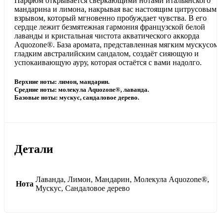
Парфюм открывается сверкающими нотами итальянского
мандарина и лимона, накрывая вас настоящим цитрусовым
взрывом, который мгновенно пробуждает чувства. В его
сердце лежит безмятежная гармония французской белой
лаванды и кристальная чистота акватического аккорда
Aquozone®. База аромата, представленная мягким мускусом
гладким австралийским сандалом, создаёт сияющую и
успокаивающую ауру, которая остаётся с вами надолго.
Верхние ноты: лимон, мандарин.
Средние ноты: молекула Aquozone®, лаванда.
Базовые ноты: мускус, сандаловое дерево.
Детали
Лаванда, Лимон, Мандарин, Молекула Aquozone®,
Нота
Мускус, Сандаловое дерево