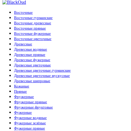
Восточные
Восточные гурманские
Восточные древесные
Восточные пряные
Восточные фужерные
Восточные цветочные
Древесные
Древесные водяные
Древесные пряные
Древесные фужерные
Древесные цветочные
Древесные цветочные гурманские
Древесные цветочные мускусные
Древесные шипровые
Кожаные
Пряные
Фружерные
Фружерные пряные
Фружерные фруктовые
Фужерные
Фужерные водяные
Фужерные зелёные
Фужерные пряные