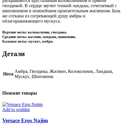
раскрываются хрустальным колокольчиком и пряной
гвоздикой. В сердце звучит тонкий ландыш, сочетаемый с
шиповником и нежнейшим пронзительным жасмином. База
же соткана из согревающей душу амбры и
облагораживающего мускуса.
Верхние ноты: колокольчик, гвоздика.
Средние ноты: жасмин, ландыш, шиповник.
Базовые ноты: мускус, амбра.
Детали
Амбра, Гвоздика, Жасмин, Колокольчик, Ландыш,
Нота
Мускус, Шиповник
Похожие товары
Add to wishlist
Versace Eros Najim