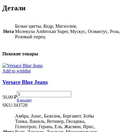
Детали
Белые цветы, Кедр, Магнолия,
Нота
Молекула Ambroxan Super, Мускус, Османтус, Роза,
Розовый перец
Похожие товары
Add to wishlist
Versace Blue Jeans
Versace
50,00
₽
Blue
В корзину
Jeans
SKU:
343728
quantity
Амбра, Анис, Базилик, Бергамот, Бобы
Тонка, Ваниль, Ветивер, Гвоздика,
Гелиотроп, Герань, Ель, Жасмин, Ирис,
Нота
Кедр, Лаванда, Ландыш, Можжевельник,