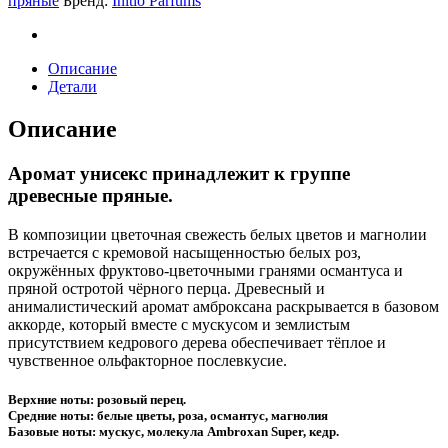
пряные
Бренд:
Initio Parfums
quantity
Описание
Детали
Описание
Аромат унисекс принадлежит к группе
древесные пряные.
В композиции цветочная свежесть белых цветов и магнолии
встречается с кремовой насыщенностью белых роз,
окружённых фруктово-цветочными гранями османтуса и
пряной остротой чёрного перца. Древесный и
анималистический аромат амброксана раскрывается в базовом
аккорде, который вместе с мускусом и землистым
присутствием кедрового дерева обеспечивает тёплое и
чувственное ольфакторное послевкусие.
Верхние ноты: розовый перец.
Средние ноты: белые цветы, роза, османтус, магнолия
Базовые ноты: мускус, молекула Ambroxan Super, кедр.