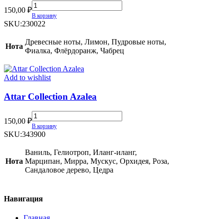
Maison
150,00
₽
Francis
В корзину
Kurkdjian
SKU:
230022
Absolue
Pour
Древесные ноты, Лимон, Пудровые ноты,
Нота
Le
Фиалка, Флёрдоранж, Чабрец
Matin
(2024)
quantity
Add to wishlist
Attar Collection Azalea
Attar
150,00
₽
Collection
В корзину
Azalea
SKU:
343900
quantity
Ваниль, Гелиотроп, Иланг-иланг,
Нота
Марципан, Мирра, Мускус, Орхидея, Роза,
Сандаловое дерево, Цедра
Навигация
Главная