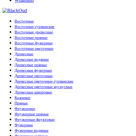
Whatsapp
Восточные
Восточные гурманские
Восточные древесные
Восточные пряные
Восточные фужерные
Восточные цветочные
Древесные
Древесные водяные
Древесные пряные
Древесные фужерные
Древесные цветочные
Древесные цветочные гурманские
Древесные цветочные мускусные
Древесные шипровые
Кожаные
Пряные
Фружерные
Фружерные пряные
Фружерные фруктовые
Фужерные
Фужерные водяные
Фужерные зелёные