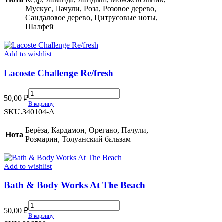
Мускус, Пачули, Роза, Розовое дерево,
Сандаловое дерево, Цитрусовые ноты,
Шалфей
Add to wishlist
Lacoste Challenge Re/fresh
Lacoste
50,00
₽
Challenge
В корзину
Re/fresh
SKU:
340104-A
quantity
Берёза, Кардамон, Орегано, Пачули,
Нота
Розмарин, Толуанский бальзам
Add to wishlist
Bath & Body Works At The Beach
Bath
50,00
₽
&
В корзину
Body