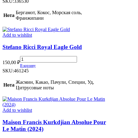
SKU:
336530
Works
At
Бергамот, Кокос, Морская соль,
Нота
The
Франжипани
Beach
quantity
Add to wishlist
Stefano Ricci Royal Eagle Gold
Stefano
150,00
₽
Ricci
В корзину
Royal
SKU:
461245
Eagle
Gold
Жасмин, Какао, Пачули, Специи, Уд,
Нота
quantity
Цитрусовые ноты
Add to wishlist
Maison Francis Kurkdjian Absolue Pour
Le Matin (2024)