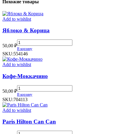
Похожие товары
Add to wishlist
Яблоко & Корица
Яблоко
50,00
₽
&
В корзину
Корица
SKU:
554146
quantity
Add to wishlist
Кофе-Моккачино
Кофе-
50,00
₽
Моккачино
В корзину
quantity
SKU:
704113
Add to wishlist
Paris Hilton Can Can
Paris