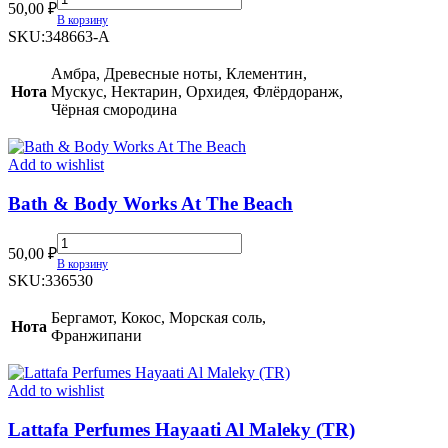
50,00
₽
Hilton
В корзину
Can
SKU:
348663-A
Can
quantity
Амбра, Древесные ноты, Клементин,
Нота
Мускус, Нектарин, Орхидея, Флёрдоранж,
Чёрная смородина
Add to wishlist
Bath & Body Works At The Beach
Bath
50,00
₽
&
В корзину
Body
SKU:
336530
Works
At
Бергамот, Кокос, Морская соль,
Нота
The
Франжипани
Beach
quantity
Add to wishlist
Lattafa Perfumes Hayaati Al Maleky (TR)