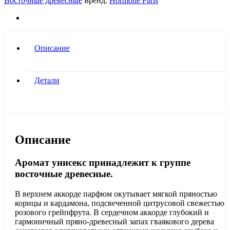
Восточные древесные
Бренд:
Hormone Paris
Testosterone
(TR)
quantity
Описание
Детали
Описание
Аромат унисекс принадлежит к группе
восточные древесные.
В верхнем аккорде парфюм окутывает мягкой пряностью
корицы и кардамона, подсвеченной цитрусовой свежестью
розового грейпфрута. В сердечном аккорде глубокий и
гармоничный пряно-древесный запах гваякового дерева