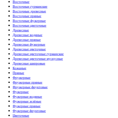
Восточные
Восточные гурманские
Восточные древесные
Восточные пряные
Восточные фужерные
Восточные цветочные
Древесные
Древесные водяные
Древесные пряные
Древесные фужерные
Древесные цветочные
Древесные цветочные гурманские
Древесные цветочные мускусные
Древесные шипровые
Кожаные
Пряные
Фружерные
Фружерные пряные
Фружерные фруктовые
Фужерные
Фужерные водяные
Фужерные зелёные
Фужерные пряные
Фужерные фруктовые
Цветочные