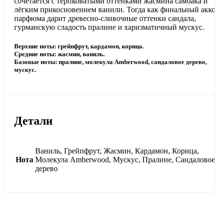
сочетается с терпковатыми оттенками жасмина самбака и
лёгким прикосновением ванили. Тогда как финальный акко
парфюма дарит древесно-сливочные оттенки сандала,
гурманскую сладость пралине и харизматичный мускус.
Верхние ноты: грейпфрут, кардамон, корица.
Средние ноты: жасмин, ваниль.
Базовые ноты: пралине, молекула Amberwood, сандаловое дерево,
мускус.
Детали
Ваниль, Грейпфрут, Жасмин, Кардамон, Корица,
Нота
Молекула Amberwood, Мускус, Пралине, Сандаловое
дерево