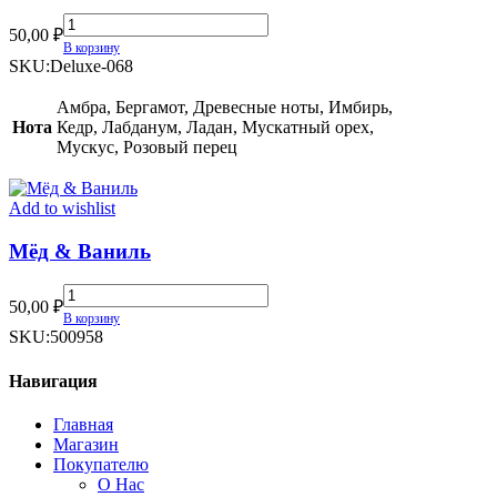
Lattafa
50,00
₽
Perfumes
В корзину
Hayaati
SKU:
Deluxe-068
Al
Maleky
Амбра, Бергамот, Древесные ноты, Имбирь,
(TR)
Нота
Кедр, Лабданум, Ладан, Мускатный орех,
quantity
Мускус, Розовый перец
Add to wishlist
Мёд & Ваниль
Мёд
50,00
₽
&
В корзину
Ваниль
SKU:
500958
quantity
Навигация
Главная
Магазин
Покупателю
О Нас