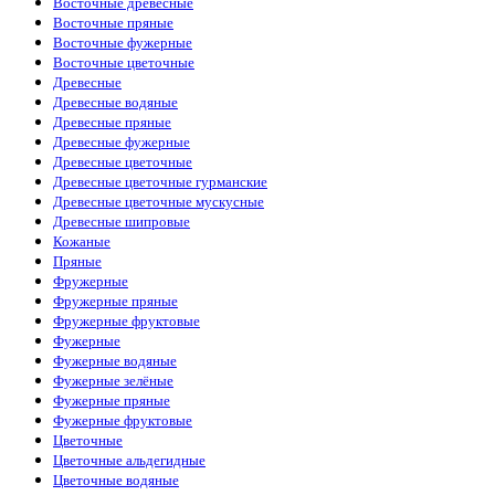
Восточные древесные
Восточные пряные
Восточные фужерные
Восточные цветочные
Древесные
Древесные водяные
Древесные пряные
Древесные фужерные
Древесные цветочные
Древесные цветочные гурманские
Древесные цветочные мускусные
Древесные шипровые
Кожаные
Пряные
Фружерные
Фружерные пряные
Фружерные фруктовые
Фужерные
Фужерные водяные
Фужерные зелёные
Фужерные пряные
Фужерные фруктовые
Цветочные
Цветочные альдегидные
Цветочные водяные