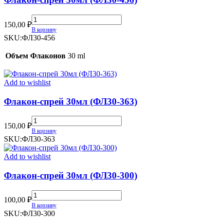
Флакон-
150,00
₽
спрей
В корзину
30мл
SKU:
ФЛ30-456
(ФЛ30-
456)
Объем Флаконов
30 ml
quantity
Add to wishlist
Флакон-спрей 30мл (ФЛ30-363)
Флакон-
150,00
₽
спрей
В корзину
30мл
SKU:
ФЛ30-363
(ФЛ30-
363)
Add to wishlist
quantity
Флакон-спрей 30мл (ФЛ30-300)
Флакон-
100,00
₽
спрей
В корзину
30мл
SKU:
ФЛ30-300