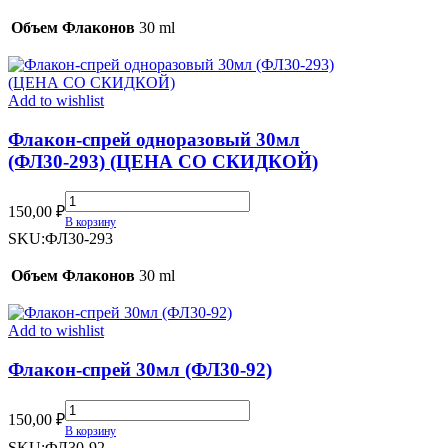
(ФЛ30-
300)
Объем Флаконов
30 ml
quantity
Add to wishlist
Флакон-спрей одноразовый 30мл
(ФЛ30-293) (ЦЕНА СО СКИДКОЙ)
Флакон-
150,00
₽
спрей
В корзину
одноразовый
SKU:
ФЛ30-293
30мл
(ФЛ30-
Объем Флаконов
30 ml
293)
(ЦЕНА
СО
Add to wishlist
СКИДКОЙ)
quantity
Флакон-спрей 30мл (ФЛ30-92)
Флакон-
150,00
₽
спрей
В корзину
30мл
SKU:
ФЛ30-92