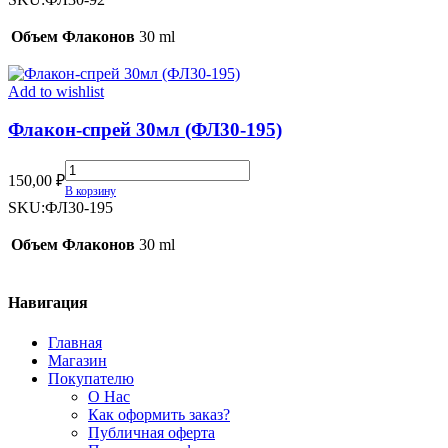
(ФЛ30-
92)
Объем Флаконов
30 ml
quantity
Add to wishlist
Флакон-спрей 30мл (ФЛ30-195)
Флакон-
150,00
₽
спрей
В корзину
30мл
SKU:
ФЛ30-195
(ФЛ30-
195)
Объем Флаконов
30 ml
quantity
Навигация
Главная
Магазин
Покупателю
О Нас
Как оформить заказ?
Публичная оферта