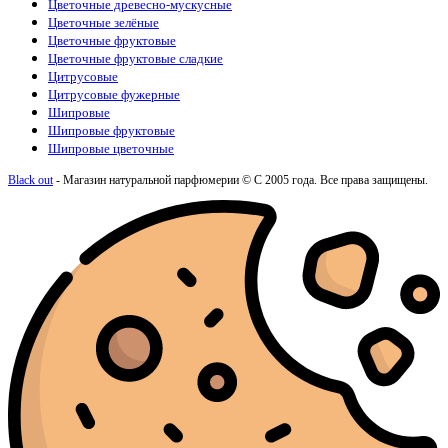
Цветочные древесно-мускусные
Цветочные зелёные
Цветочные фруктовые
Цветочные фруктовые сладкие
Цитрусовые
Цитрусовые фужерные
Шипровые
Шипровые фруктовые
Шипровые цветочные
Black out
- Магазин натуральной парфюмерии © С 2005 года. Все права защищены.