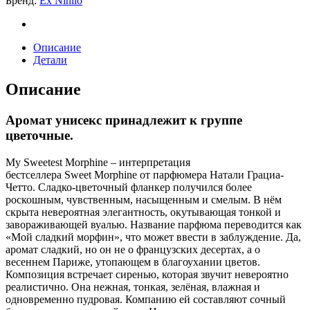
Бренд:
Ex Nihilo
quantity
Описание
Детали
Описание
Аромат унисекс принадлежит к группе
цветочные.
My Sweetest Morphine – интерпретация
бестселлера Sweet Morphine от парфюмера Натали Грациа-
Четто. Сладко-цветочный фланкер получился более
роскошным, чувственным, насыщенным и смелым. В нём
скрыта невероятная элегантность, окутывающая тонкой и
завораживающей вуалью. Название парфюма переводится как
«Мой сладкий морфин», что может ввести в заблуждение. Да,
аромат сладкий, но он не о французских десертах, а о
весеннем Париже, утопающем в благоухании цветов.
Композиция встречает сиренью, которая звучит невероятно
реалистично. Она нежная, тонкая, зелёная, влажная и
одновременно пудровая. Компанию ей составляют сочный