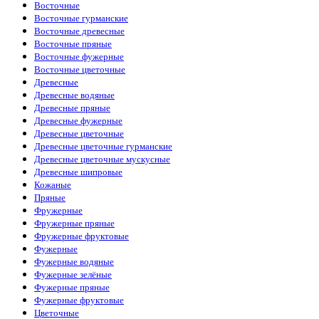
Восточные
Восточные гурманские
Восточные древесные
Восточные пряные
Восточные фужерные
Восточные цветочные
Древесные
Древесные водяные
Древесные пряные
Древесные фужерные
Древесные цветочные
Древесные цветочные гурманские
Древесные цветочные мускусные
Древесные шипровые
Кожаные
Пряные
Фружерные
Фружерные пряные
Фружерные фруктовые
Фужерные
Фужерные водяные
Фужерные зелёные
Фужерные пряные
Фужерные фруктовые
Цветочные