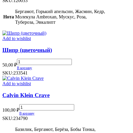
SKU:
120033
(2024)
quantity
Бергамот, Горький апельсин, Жасмин, Кедр,
Нота
Молекула Ambroxan, Мускус, Роза,
Тубероза, Эвкалипт
Add to wishlist
Шипр (цветочный)
Шипр
50,00
₽
(цветочный)
В корзину
quantity
SKU:
233541
Add to wishlist
Calvin Klein Crave
Calvin
100,00
₽
Klein
В корзину
Crave
SKU:
234790
quantity
Базилик, Бергамот, Берёза, Бобы Тонка,