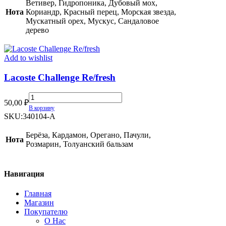
Ветивер, Гидропоника, Дубовый мох,
Нота
Кориандр, Красный перец, Морская звезда,
Мускатный орех, Мускус, Сандаловое
дерево
Add to wishlist
Lacoste Challenge Re/fresh
Lacoste
50,00
₽
Challenge
В корзину
Re/fresh
SKU:
340104-A
quantity
Берёза, Кардамон, Орегано, Пачули,
Нота
Розмарин, Толуанский бальзам
Навигация
Главная
Магазин
Покупателю
О Нас