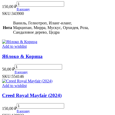
Attar
150,00
₽
Collection
В корзину
Azalea
SKU:
343900
quantity
Ваниль, Гелиотроп, Иланг-иланг,
Нота
Марципан, Мирра, Мускус, Орхидея, Роза,
Сандаловое дерево, Цедра
Add to wishlist
Яблоко & Корица
Яблоко
50,00
₽
&
В корзину
Корица
SKU:
554146
quantity
Add to wishlist
Creed Royal Mayfair (2024)
Creed
150,00
₽
Royal
В корзину
Mayfair