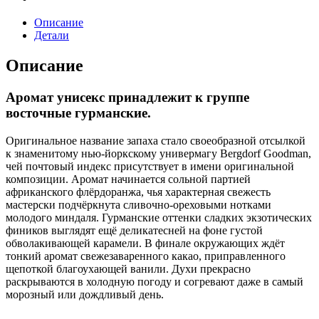
Описание
Детали
Описание
Аромат унисекс принадлежит к группе
восточные гурманские.
Оригинальное название запаха стало своеобразной отсылкой
к знаменитому нью-йоркскому универмагу Bergdorf Goodman,
чей почтовый индекс присутствует в имени оригинальной
композиции. Аромат начинается сольной партией
африканского флёрдоранжа, чья характерная свежесть
мастерски подчёркнута сливочно-ореховыми нотками
молодого миндаля. Гурманские оттенки сладких экзотических
фиников выглядят ещё деликатесней на фоне густой
обволакивающей карамели. В финале окружающих ждёт
тонкий аромат свежезаваренного какао, приправленного
щепоткой благоухающей ванили. Духи прекрасно
раскрываются в холодную погоду и согревают даже в самый
морозный или дождливый день.