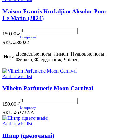
Maison Francis Kurkdjian Absolue Pour
Le Matin (2024)
Maison
150,00
₽
Francis
В корзину
Kurkdjian
SKU:
230022
Absolue
Pour
Древесные ноты, Лимон, Пудровые ноты,
Нота
Le
Фиалка, Флёрдоранж, Чабрец
Matin
(2024)
quantity
Add to wishlist
Vilhelm Parfumerie Moon Carnival
Vilhelm
150,00
₽
Parfumerie
В корзину
Moon
SKU:
462732-A
Carnival
quantity
Add to wishlist
Шипр (цветочный)