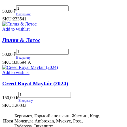
Шипр
50,00
₽
(цветочный)
В корзину
quantity
SKU:
233541
Add to wishlist
Лилия & Лотос
Лилия
50,00
₽
&
В корзину
Лотос
SKU:
338594-А
quantity
Add to wishlist
Creed Royal Mayfair (2024)
Creed
150,00
₽
Royal
В корзину
Mayfair
SKU:
120033
(2024)
quantity
Бергамот, Горький апельсин, Жасмин, Кедр,
Нота
Молекула Ambroxan, Мускус, Роза,
Тубероза, Эвкалипт