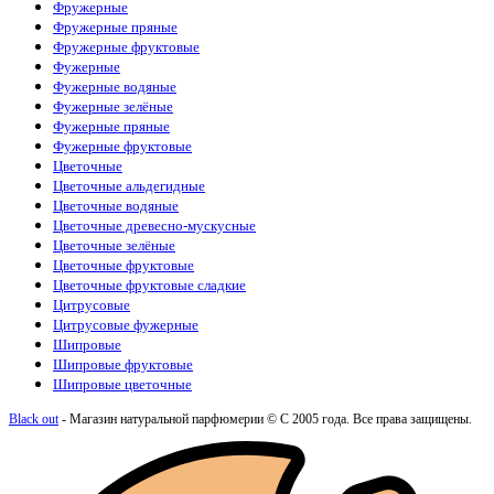
Фружерные
Фружерные пряные
Фружерные фруктовые
Фужерные
Фужерные водяные
Фужерные зелёные
Фужерные пряные
Фужерные фруктовые
Цветочные
Цветочные альдегидные
Цветочные водяные
Цветочные древесно-мускусные
Цветочные зелёные
Цветочные фруктовые
Цветочные фруктовые сладкие
Цитрусовые
Цитрусовые фужерные
Шипровые
Шипровые фруктовые
Шипровые цветочные
Black out
- Магазин натуральной парфюмерии © С 2005 года. Все права защищены.