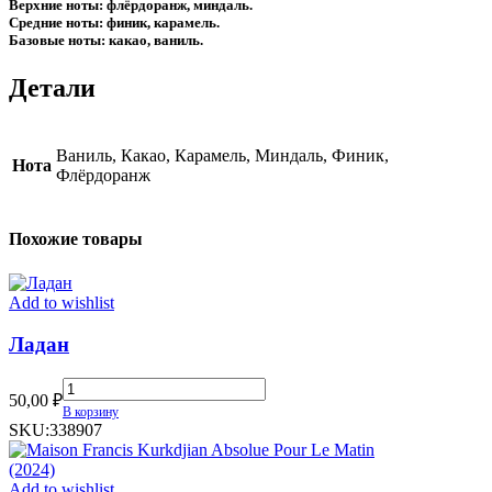
Верхние ноты: флёрдоранж, миндаль.
Средние ноты: финик, карамель.
Базовые ноты: какао, ваниль.
Детали
Ваниль, Какао, Карамель, Миндаль, Финик,
Нота
Флёрдоранж
Похожие товары
Add to wishlist
Ладан
Ладан
50,00
₽
quantity
В корзину
SKU:
338907
Add to wishlist