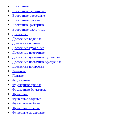
Восточные
Восточные гурманские
Восточные древесные
Восточные пряные
Восточные фужерные
Восточные цветочные
Древесные
Древесные водяные
Древесные пряные
Древесные фужерные
Древесные цветочные
Древесные цветочные гурманские
Древесные цветочные мускусные
Древесные шипровые
Кожаные
Пряные
Фружерные
Фружерные пряные
Фружерные фруктовые
Фужерные
Фужерные водяные
Фужерные зелёные
Фужерные пряные
Фужерные фруктовые