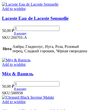
Add to wishlist
Lacoste Eau de Lacoste Sensuelle
Lacoste
50,00
₽
Eau
В корзину
de
SKU:
260701-A
Lacoste
Sensuelle
Амбра, Гладиолус, Нуга, Роза, Розовый
Нота
quantity
перец, Сладкий горошек, Чёрная смородина
Add to wishlist
Мёд & Ваниль
Мёд
50,00
₽
&
В корзину
Ваниль
SKU:
500958
quantity
Add to wishlist