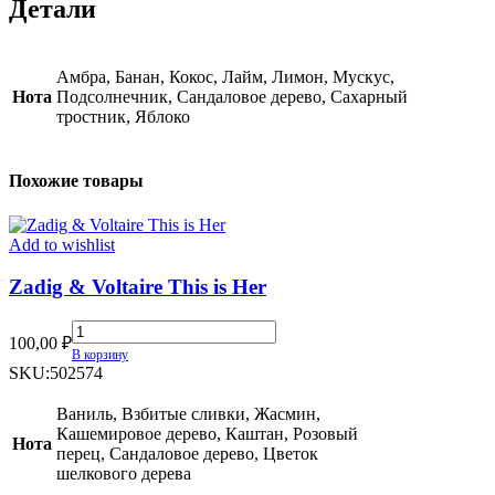
Детали
Амбра, Банан, Кокос, Лайм, Лимон, Мускус,
Нота
Подсолнечник, Сандаловое дерево, Сахарный
тростник, Яблоко
Похожие товары
Add to wishlist
Zadig & Voltaire This is Her
Zadig
100,00
₽
&
В корзину
Voltaire
SKU:
502574
This
is
Ваниль, Взбитые сливки, Жасмин,
Her
Кашемировое дерево, Каштан, Розовый
Нота
quantity
перец, Сандаловое дерево, Цветок
шелкового дерева