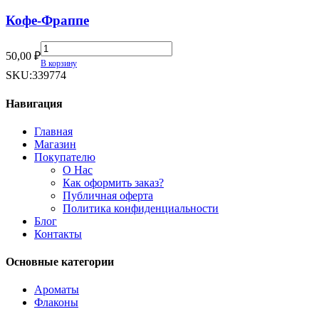
Кофе-Фраппе
Кофе-
50,00
₽
Фраппе
В корзину
quantity
SKU:
339774
Навигация
Главная
Магазин
Покупателю
О Нас
Как оформить заказ?
Публичная оферта
Политика конфиденциальности
Блог
Контакты
Основные категории
Ароматы
Флаконы