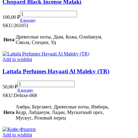
Chopard Black Incense Malaki
Chopard
100,00
₽
Black
В корзину
Incense
SKU:
261051
Malaki
quantity
Древесные ноты, Дым, Кожа, Олибанум,
Нота
Смола, Специи, Уд
Add to wishlist
Lattafa Perfumes Hayaati Al Maleky (TR)
Lattafa
50,00
₽
Perfumes
В корзину
Hayaati
SKU:
Deluxe-068
Al
Maleky
Амбра, Бергамот, Древесные ноты, Имбирь,
(TR)
Нота
Кедр, Лабданум, Ладан, Мускатный орех,
quantity
Мускус, Розовый перец
Add to wishlist