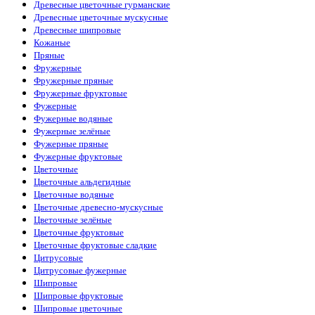
Древесные цветочные гурманские
Древесные цветочные мускусные
Древесные шипровые
Кожаные
Пряные
Фружерные
Фружерные пряные
Фружерные фруктовые
Фужерные
Фужерные водяные
Фужерные зелёные
Фужерные пряные
Фужерные фруктовые
Цветочные
Цветочные альдегидные
Цветочные водяные
Цветочные древесно-мускусные
Цветочные зелёные
Цветочные фруктовые
Цветочные фруктовые сладкие
Цитрусовые
Цитрусовые фужерные
Шипровые
Шипровые фруктовые
Шипровые цветочные