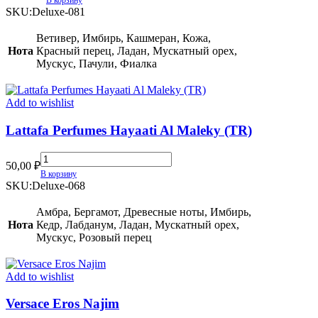
В корзину
Khanjar
SKU:
Deluxe-081
EDP
(TR)
Ветивер, Имбирь, Кашмеран, Кожа,
quantity
Нота
Красный перец, Ладан, Мускатный орех,
Мускус, Пачули, Фиалка
Add to wishlist
Lattafa Perfumes Hayaati Al Maleky (TR)
Lattafa
50,00
₽
Perfumes
В корзину
Hayaati
SKU:
Deluxe-068
Al
Maleky
Амбра, Бергамот, Древесные ноты, Имбирь,
(TR)
Нота
Кедр, Лабданум, Ладан, Мускатный орех,
quantity
Мускус, Розовый перец
Add to wishlist
Versace Eros Najim