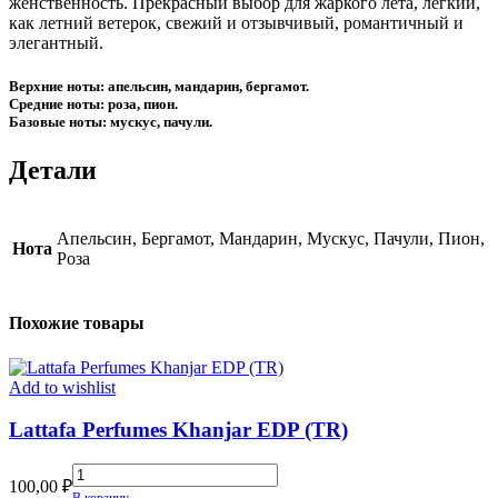
женственность. Прекрасный выбор для жаркого лета, лёгкий,
как летний ветерок, свежий и отзывчивый, романтичный и
элегантный.
Верхние ноты: апельсин, мандарин, бергамот.
Средние ноты: роза, пион.
Базовые ноты: мускус, пачули.
Детали
Апельсин, Бергамот, Мандарин, Мускус, Пачули, Пион,
Нота
Роза
Похожие товары
Add to wishlist
Lattafa Perfumes Khanjar EDP (TR)
Lattafa
100,00
₽
Perfumes