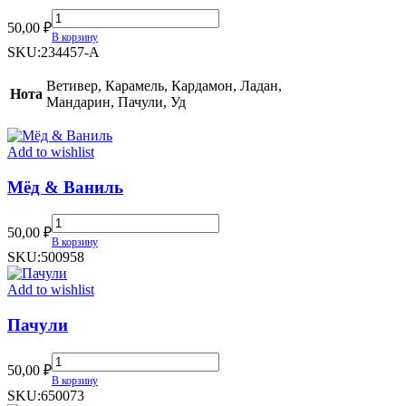
Versace
50,00
₽
Eros
В корзину
Najim
SKU:
234457-A
quantity
Ветивер, Карамель, Кардамон, Ладан,
Нота
Мандарин, Пачули, Уд
Add to wishlist
Мёд & Ваниль
Мёд
50,00
₽
&
В корзину
Ваниль
SKU:
500958
quantity
Add to wishlist
Пачули
Пачули
50,00
₽
quantity
В корзину
SKU:
650073