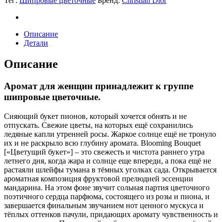
Тег:
Шипровые цветочные
Бренд:
Christian Dior
quantity
Описание
Детали
Описание
Аромат для женщин принадлежит к группе
шипровые цветочные.
Сияющий букет пионов, который хочется обнять и не
отпускать. Свежие цветы, на которых ещё сохранились
ледяные капли утренней росы. Жаркое солнце ещё не тронуло
их и не раскрыло всю глубину аромата. Blooming Bouquet
[«Цветущий букет»] – это свежесть и чистота раннего утра
летнего дня, когда жара и солнце еще впереди, а пока ещё не
растаяли шлейфы тумана в тёмных уголках сада. Открывается
ароматная композиция фруктовой прелюдией эссенции
мандарина. На этом фоне звучит сольная партия цветочного
поэтичного сердца парфюма, состоящего из розы и пиона, и
завершается финальным звучанием нот ценного мускуса и
тёплых оттенков пачули, придающих аромату чувственность и