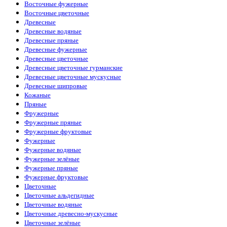
Восточные фужерные
Восточные цветочные
Древесные
Древесные водяные
Древесные пряные
Древесные фужерные
Древесные цветочные
Древесные цветочные гурманские
Древесные цветочные мускусные
Древесные шипровые
Кожаные
Пряные
Фружерные
Фружерные пряные
Фружерные фруктовые
Фужерные
Фужерные водяные
Фужерные зелёные
Фужерные пряные
Фужерные фруктовые
Цветочные
Цветочные альдегидные
Цветочные водяные
Цветочные древесно-мускусные
Цветочные зелёные