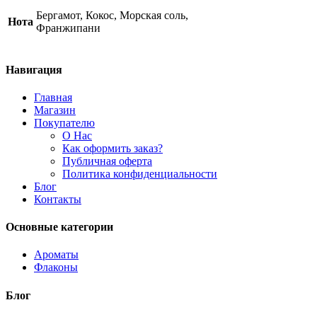
At
Бергамот, Кокос, Морская соль,
Нота
The
Франжипани
Beach
quantity
Навигация
Главная
Магазин
Покупателю
О Нас
Как оформить заказ?
Публичная оферта
Политика конфиденциальности
Блог
Контакты
Основные категории
Ароматы
Флаконы
Блог