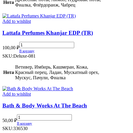
Нота
Le
Фиалка, Флёрдоранж, Чабрец
Matin
(2024)
quantity
Add to wishlist
Lattafa Perfumes Khanjar EDP (TR)
Lattafa
100,00
₽
Perfumes
В корзину
Khanjar
SKU:
Deluxe-081
EDP
(TR)
Ветивер, Имбирь, Кашмеран, Кожа,
quantity
Нота
Красный перец, Ладан, Мускатный орех,
Мускус, Пачули, Фиалка
Add to wishlist
Bath & Body Works At The Beach
Bath
50,00
₽
&
В корзину
Body
SKU:
336530
Works