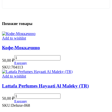
Похожие товары
Add to wishlist
Кофе-Моккачино
Кофе-
50,00
₽
Моккачино
В корзину
quantity
SKU:
704113
Add to wishlist
Lattafa Perfumes Hayaati Al Maleky (TR)
Lattafa
50,00
₽
Perfumes
В корзину
Hayaati
SKU:
Deluxe-068
Al