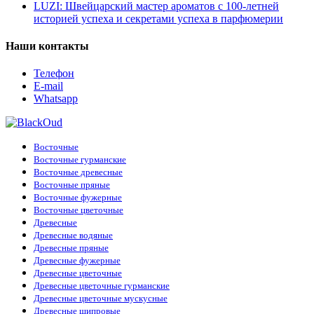
LUZI: Швейцарский мастер ароматов с 100-летней
историей успеха и секретами успеха в парфюмерии
Наши контакты
Телефон
E-mail
Whatsapp
Восточные
Восточные гурманские
Восточные древесные
Восточные пряные
Восточные фужерные
Восточные цветочные
Древесные
Древесные водяные
Древесные пряные
Древесные фужерные
Древесные цветочные
Древесные цветочные гурманские
Древесные цветочные мускусные
Древесные шипровые