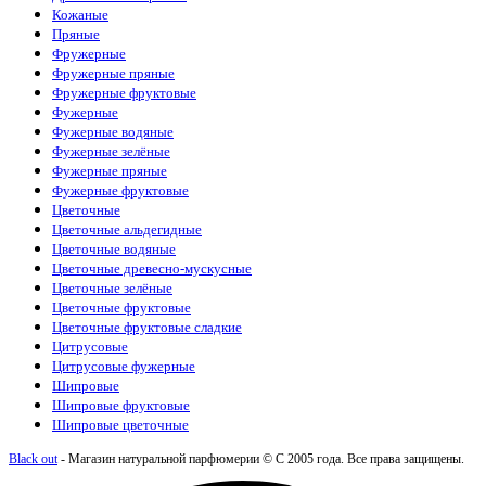
Кожаные
Пряные
Фружерные
Фружерные пряные
Фружерные фруктовые
Фужерные
Фужерные водяные
Фужерные зелёные
Фужерные пряные
Фужерные фруктовые
Цветочные
Цветочные альдегидные
Цветочные водяные
Цветочные древесно-мускусные
Цветочные зелёные
Цветочные фруктовые
Цветочные фруктовые сладкие
Цитрусовые
Цитрусовые фужерные
Шипровые
Шипровые фруктовые
Шипровые цветочные
Black out
- Магазин натуральной парфюмерии © С 2005 года. Все права защищены.