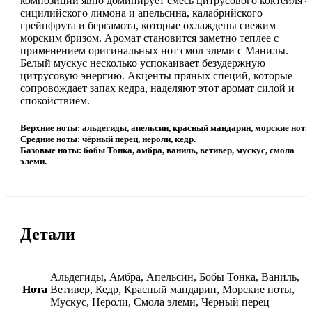
композиции явно доминирует смесь цитрусового коктейля –
сицилийского лимона и апельсина, калабрийского
грейпфрута и бергамота, которые охлаждены свежим
морским бризом. Аромат становится заметно теплее с
применением оригинальных нот смол элеми с Манилы.
Белый мускус несколько успокаивает безудержную
цитрусовую энергию. Акценты пряных специй, которые
сопровождает запах кедра, наделяют этот аромат силой и
спокойствием.
Верхние ноты: альдегиды, апельсин, красный мандарин, морские ноты
Средние ноты: чёрный перец, нероли, кедр.
Базовые ноты: бобы Тонка, амбра, ваниль, ветивер, мускус, смола
элеми.
Детали
Альдегиды, Амбра, Апельсин, Бобы Тонка, Ваниль,
Нота
Ветивер, Кедр, Красный мандарин, Морские ноты,
Мускус, Нероли, Смола элеми, Чёрный перец