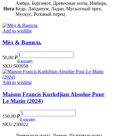
Maleky
Амбра, Бергамот, Древесные ноты, Имбирь,
(TR)
Нота
Кедр, Лабданум, Ладан, Мускатный орех,
quantity
Мускус, Розовый перец
Add to wishlist
Мёд & Ваниль
Мёд
50,00
₽
&
В корзину
Ваниль
SKU:
500958
quantity
Add to wishlist
Maison Francis Kurkdjian Absolue Pour
Le Matin (2024)
Maison
150,00
₽
Francis
В корзину
Kurkdjian
SKU:
230022
Absolue
Pour
Древесные ноты, Лимон, Пудровые ноты,