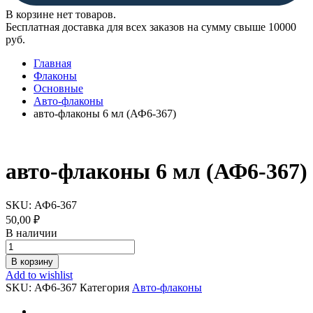
В корзине нет товаров.
Бесплатная доставка для всех заказов на сумму свыше 10000
руб.
Главная
Флаконы
Основные
Авто-флаконы
авто-флаконы 6 мл (АФ6-367)
авто-флаконы 6 мл (АФ6-367)
SKU:
АФ6-367
50,00
₽
В наличии
авто-
флаконы
В корзину
6
Add to wishlist
мл
SKU:
АФ6-367
Категория
Авто-флаконы
(АФ6-
367)