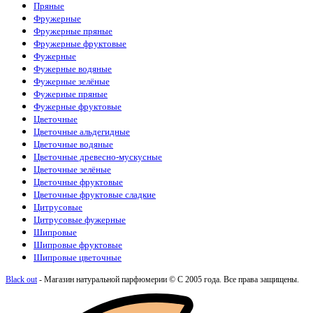
Пряные
Фружерные
Фружерные пряные
Фружерные фруктовые
Фужерные
Фужерные водяные
Фужерные зелёные
Фужерные пряные
Фужерные фруктовые
Цветочные
Цветочные альдегидные
Цветочные водяные
Цветочные древесно-мускусные
Цветочные зелёные
Цветочные фруктовые
Цветочные фруктовые сладкие
Цитрусовые
Цитрусовые фужерные
Шипровые
Шипровые фруктовые
Шипровые цветочные
Black out
- Магазин натуральной парфюмерии © С 2005 года. Все права защищены.