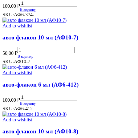
авто-
100,00
₽
флакон
В корзину
6
SKU:
АФ6-374-
мл
(АФ6-
Add to wishlist
374)
quantity
авто флакон 10 мл (АФ10-7)
авто
50,00
₽
флакон
В корзину
10
SKU:
АФ10-7
мл
(АФ10-
Add to wishlist
7)
quantity
авто-флакон 6 мл (АФ6-412)
авто-
100,00
₽
флакон
В корзину
6
SKU:
АФ6-412
мл
(АФ6-
Add to wishlist
412)
quantity
авто флакон 10 мл (АФ10-8)