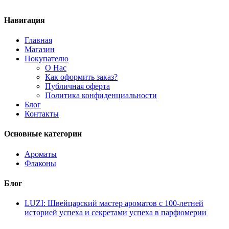
Brioni
(1)
Britney Spears
(3)
Навигация
Burberry
(2)
Bvlgari
(5)
Главная
Byredo
(12)
Магазин
Calvin Klein
(3)
Покупателю
Carolina Herrera
(8)
О Нас
Cartier
(2)
Как оформить заказ?
Chanel
(9)
Публичная оферта
Chloe
(1)
Политика конфиденциальности
Chopard
(6)
Блог
Christian Dior
(8)
Контакты
Clean
(2)
Clinique
(2)
Clive Christian
(15)
Основные категории
Coach
(1)
Creed
(14)
Ароматы
Davidoff
(1)
Флаконы
Diesel
(2)
Diptyque
(3)
Блог
Dolce & Gabbana
(10)
Escada
(9)
LUZI: Швейцарский мастер ароматов с 100-летней
Escentric Molecules
(17)
историей успеха и секретами успеха в парфюмерии
Essential Parfums
(3)
Estee Lauder
(1)