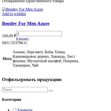
Отображение единственного товара
Add to wishlist
Bentley For Men Azure
Bentley
100,00
₽
For
В корзину
Men
SKU:
353786-G
Azure
quantity
Ананас, Бергамот, Бобы Тонка,
Кашемировое дерево, Лаванда, Лист
Нота
фиалки, Мускатный шалфей, Паприка,
Танжерин, Чай
Отфильтровать продукцию
Категории
Ароматы