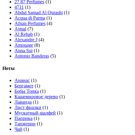
27 87 Perfumes
(1)
4711
(1)
Abdul Samad Al Qurashi
(1)
Acqua di Parma
(1)
Afnan Perfumes
(4)
Ajmal
(7)
Al Rehab
(1)
Alexandre J
(4)
Amouage
(8)
Anna Sui
(1)
Antonio Banderas
(5)
Arabian Oud
(1)
Ard Al Zaafaran
(10)
Ноты
Ariana Grande
(1)
Armaf
(7)
Ананас
(1)
Armand Basi
(1)
Бергамот
(1)
Asdaaf
(4)
Бобы Тонка
(1)
Atelier Cologne
(3)
Кашемировое дерево
(1)
Attar Collection
(4)
Лаванда
(1)
Azzaro
(2)
Лист фиалки
(1)
Bath & Body Works
(3)
Мускатный шалфей
(1)
BDK Parfums
(5)
Паприка
(1)
Boadicea The Victorious
(10)
Танжерин
(1)
Bois 1920
(1)
Чай
(1)
Bottega Veneta
(2)