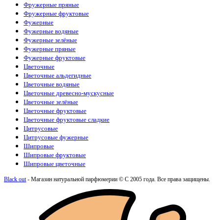
Фружерные пряные
Kajal
(4)
Фружерные фруктовые
Katty Perry
(1)
Фужерные
Kayali
(3)
Фужерные водяные
Kenzo
(5)
Фужерные зелёные
Kilian
(26)
Фужерные пряные
La Sultane de Saba
(4)
Фужерные фруктовые
Lacoste
(10)
Цветочные
Lanvin
(3)
Цветочные альдегидные
Lattafa Perfumes
(51)
Цветочные водяные
Le Labo
(15)
Цветочные древесно-мускусные
Loewe
(1)
Цветочные зелёные
Louis Vuitton
(18)
Цветочные фруктовые
Maison Crivelli
(4)
Цветочные фруктовые сладкие
Maison Francis Kurkdjian
(12)
Цитрусовые
Maison Martin Margiela
(2)
Цитрусовые фужерные
Mancera
(6)
Шипровые
Marc Antoine Barrois
(7)
Шипровые фруктовые
Marc Jacobs
(1)
Шипровые цветочные
Mazzolari
(1)
Memo
(15)
Black out
- Магазин натуральной парфюмерии © С 2005 года. Все права защищены.
Mercedes-Benz
(1)
Moncler
(1)
Montale
(15)
Montblanc
(3)
Morph
(1)