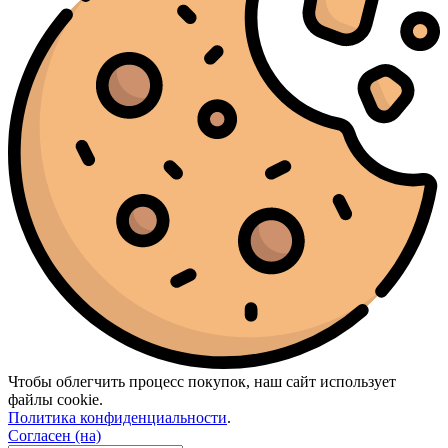
Moschino
(1)
Nasomatto
(2)
Nina Ricci
(1)
Nishane
(2)
Orlov Paris
(2)
Ormonde Jayne
(3)
Orto Parisi
(3)
Paco Rabanne
(12)
Parfums de Marly
(16)
Paris Hilton
(2)
Penhaligon’s
(3)
Phlur
(1)
Prada
(2)
Ralph Lauren
(3)
Rasasi
(2)
Rave
(1)
RicHarD Maison De Parfum
(1)
Roja Parfums
(5)
Shaik
(3)
Sol De Janeiro
(5)
Sospiro
(5)
Чтобы облегчить процесс покупок, наш сайт использует
Stefano Ricci
(1)
файлы cookie.
Tauer Perfumes
(1)
Политика конфиденциальности
.
The Beautiful Mind Series
(1)
Согласен (на)
The Body
(1)