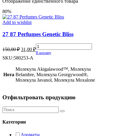
Отображение единственного товара
80%
Add to wishlist
27 87 Perfumes Genetic Bliss
27
Первоначальная
Текущая
150,00
₽
31,00
₽
87
В корзину
цена
цена:
Perfumes
SKU:
580253-A
составляла
31,00 ₽.
Genetic
150,00 ₽.
Bliss
Молекула Akigalawood™, Молекула
quantity
Нота
Belambre, Молекула Georgywood®,
Молекула Javanol, Молекула Moxalone
Отфильтровать продукцию
Категории
Ароматы