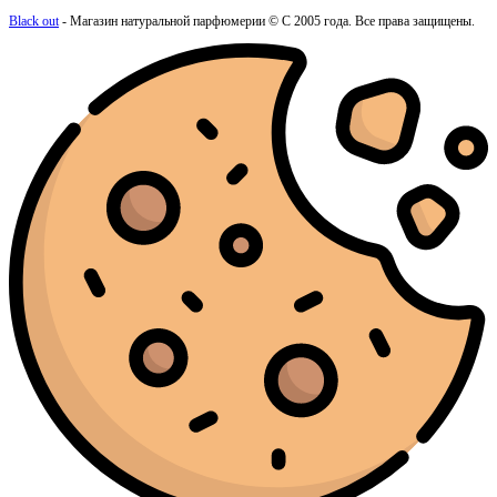
Moschino
(1)
Black out
- Магазин натуральной парфюмерии © С 2005 года. Все права защищены.
Nasomatto
(2)
Nina Ricci
(1)
Nishane
(2)
Orlov Paris
(2)
Ormonde Jayne
(3)
Orto Parisi
(3)
Paco Rabanne
(12)
Parfums de Marly
(16)
Paris Hilton
(2)
Penhaligon’s
(3)
Phlur
(1)
Prada
(2)
Ralph Lauren
(3)
Rasasi
(2)
Rave
(1)
RicHarD Maison De Parfum
(1)
Roja Parfums
(5)
Shaik
(3)
Sol De Janeiro
(5)
Sospiro
(5)
Stefano Ricci
(1)
Tauer Perfumes
(1)
The Beautiful Mind Series
(1)
The Body
(1)