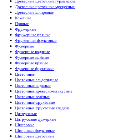
Древесные цветочные гурманские
Kajal
(4)
Древесные цветочные мускусные
Katty Perry
(1)
Древесные шипровые
Kayali
(3)
Кожаные
Kenzo
(5)
Пряные
Kilian
(26)
Фружерные
La Sultane de Saba
(4)
Фружерные пряные
Lacoste
(10)
Фружерные фруктовые
Lanvin
(3)
Фужерные
Lattafa Perfumes
(51)
Фужерные водяные
Le Labo
(15)
Фужерные зелёные
Loewe
(1)
Фужерные пряные
Louis Vuitton
(18)
Фужерные фруктовые
Maison Crivelli
(4)
Цветочные
Maison Francis Kurkdjian
(12)
Цветочные альдегидные
Maison Martin Margiela
(2)
Цветочные водяные
Mancera
(6)
Цветочные древесно-мускусные
Marc Antoine Barrois
(7)
Цветочные зелёные
Marc Jacobs
(1)
Цветочные фруктовые
Mazzolari
(1)
Цветочные фруктовые сладкие
Memo
(15)
Цитрусовые
Mercedes-Benz
(1)
Цитрусовые фужерные
Moncler
(1)
Шипровые
Montale
(15)
Шипровые фруктовые
Montblanc
(3)
Шипровые цветочные
Morph
(1)