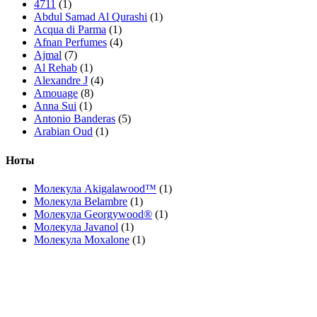
4711
(1)
Abdul Samad Al Qurashi
(1)
Acqua di Parma
(1)
Afnan Perfumes
(4)
Ajmal
(7)
Al Rehab
(1)
Alexandre J
(4)
Amouage
(8)
Anna Sui
(1)
Antonio Banderas
(5)
Arabian Oud
(1)
Ard Al Zaafaran
(10)
Ariana Grande
(1)
Ноты
Armaf
(7)
Armand Basi
(1)
Молекула Akigalawood™
(1)
Asdaaf
(4)
Молекула Belambre
(1)
Atelier Cologne
(3)
Молекула Georgywood®
(1)
Attar Collection
(4)
Молекула Javanol
(1)
Azzaro
(2)
Молекула Moxalone
(1)
Bath & Body Works
(3)
BDK Parfums
(5)
Bentley
(1)
Boadicea The Victorious
(10)
Bois 1920
(1)
Bottega Veneta
(2)