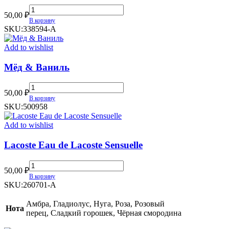
Лилия
50,00
₽
&
В корзину
Лотос
SKU:
338594-А
quantity
Add to wishlist
Мёд & Ваниль
Мёд
50,00
₽
&
В корзину
Ваниль
SKU:
500958
quantity
Add to wishlist
Lacoste Eau de Lacoste Sensuelle
Lacoste
50,00
₽
Eau
В корзину
de
SKU:
260701-A
Lacoste
Sensuelle
Амбра, Гладиолус, Нуга, Роза, Розовый
Нота
quantity
перец, Сладкий горошек, Чёрная смородина