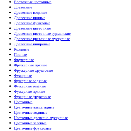
Восточные цветочные
Древесные
Древесные водяные
Древесные пряные
Древесные фужерные
Древесные цветочные
Древесные цветочные гурманские
Древесные цветочные мускусные
Древесные шипровые
Кожаные
Пряные
Фружерные
Фружерные пряные
Фружерные фруктовые
Фужерные
Фужерные водяные
Фужерные зелёные
Фужерные пряные
Фужерные фруктовые
Цветочные
Цветочные альдегидные
Цветочные водяные
Цветочные древесно-мускусные
Цветочные зелёные
Цветочные фруктовые