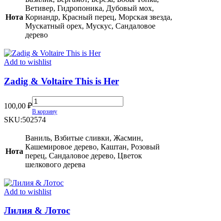
Ветивер, Гидропоника, Дубовый мох,
Нота
Кориандр, Красный перец, Морская звезда,
Мускатный орех, Мускус, Сандаловое
дерево
Add to wishlist
Zadig & Voltaire This is Her
Zadig
100,00
₽
&
В корзину
Voltaire
SKU:
502574
This
is
Ваниль, Взбитые сливки, Жасмин,
Her
Кашемировое дерево, Каштан, Розовый
Нота
quantity
перец, Сандаловое дерево, Цветок
шелкового дерева
Add to wishlist
Лилия & Лотос