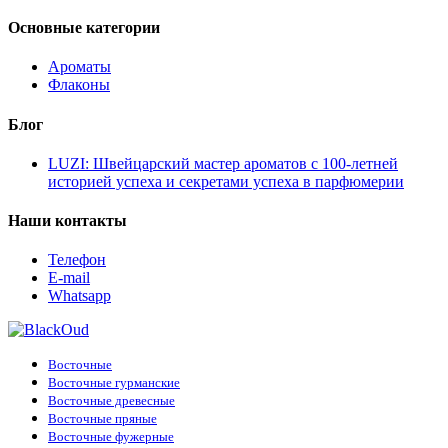
Основные категории
Ароматы
Флаконы
Блог
LUZI: Швейцарский мастер ароматов с 100-летней
историей успеха и секретами успеха в парфюмерии
Наши контакты
Телефон
E-mail
Whatsapp
Восточные
Восточные гурманские
Восточные древесные
Восточные пряные
Восточные фужерные