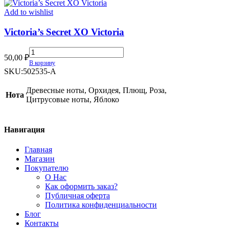
Add to wishlist
Victoria’s Secret XO Victoria
Victoria’s
50,00
₽
Secret
В корзину
XO
SKU:
502535-A
Victoria
quantity
Древесные ноты, Орхидея, Плющ, Роза,
Нота
Цитрусовые ноты, Яблоко
Навигация
Главная
Магазин
Покупателю
О Нас
Как оформить заказ?
Публичная оферта
Политика конфиденциальности
Блог
Контакты