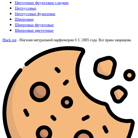
Цветочные фруктовые сладкие
Цитрусовые
Цитрусовые фужерные
Шипровые
Шипровые фруктовые
Шипровые цветочные
Black out
- Магазин натуральной парфюмерии © С 2005 года. Все права защищены.