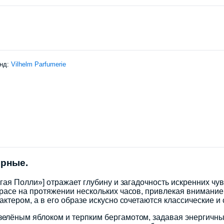
нд:
Vilhelm Parfumerie
ерные.
ая Полли»] отражает глубину и загадочность искренних чув
расе на протяжении нескольких часов, привлекая внимани
ктером, а в его образе искусно сочетаются классические и
лёным яблоком и терпким бергамотом, задавая энергичный