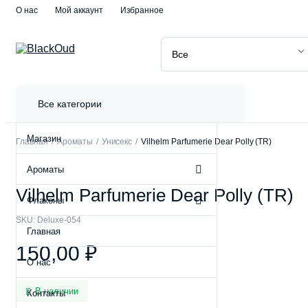
О нас
Мой аккаунт
Избранное
Все категории
Магазин
Главная
Ароматы
Унисекс
Vilhelm Parfumerie Dear Polly (TR)
Ароматы
Vilhelm Parfumerie Dear Polly (TR)
Флаконы
SKU:
Deluxe-054
Главная
150,00
₽
О нас
В наличии
Контакты