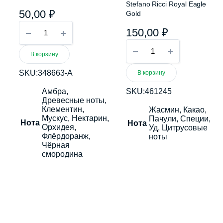
Stefano Ricci Royal Eagle
50,00
₽
Gold
Paris
150,00
₽
Hilton
Can
Stefano
Can
Ricci
В корзину
quantity
Royal
Eagle
SKU:
348663-A
В корзину
Gold
quantity
Амбра,
SKU:
461245
Древесные ноты,
Клементин,
Жасмин, Какао,
Мускус, Нектарин,
Пачули, Специи,
Нота
Нота
Орхидея,
Уд, Цитрусовые
Флёрдоранж,
ноты
Чёрная
смородина