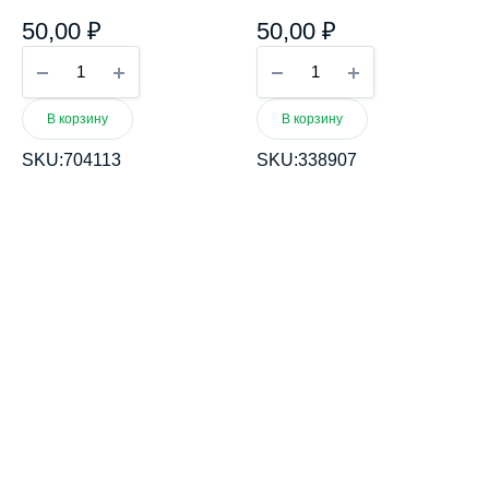
50,00
₽
50,00
₽
Кофе-
Ладан
Моккачино
quantity
quantity
В корзину
В корзину
SKU:
704113
SKU:
338907