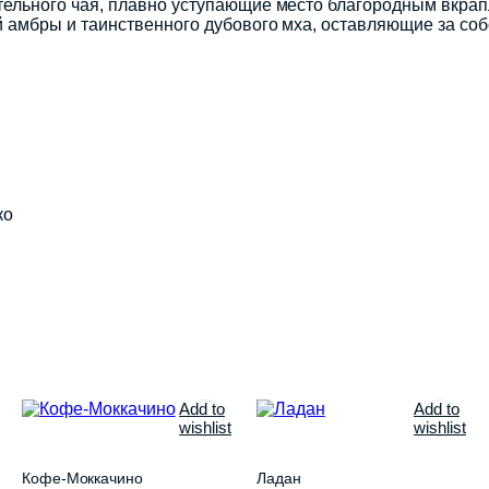
ительного чая, плавно уступающие место благородным вк
 амбры и таинственного дубового мха, оставляющие за соб
ко
Add to
Add to
wishlist
wishlist
Кофе-Моккачино
Ладан