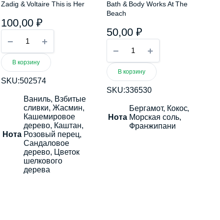
Zadig & Voltaire This is Her
Bath & Body Works At The
Beach
100,00
₽
50,00
₽
Zadig
&
Bath
Voltaire
&
This
Body
В корзину
is
Works
В корзину
Her
At
SKU:
502574
quantity
The
SKU:
336530
Beach
Ваниль, Взбитые
quantity
сливки, Жасмин,
Бергамот, Кокос,
Кашемировое
Нота
Морская соль,
дерево, Каштан,
Франжипани
Нота
Розовый перец,
Сандаловое
дерево, Цветок
шелкового
дерева