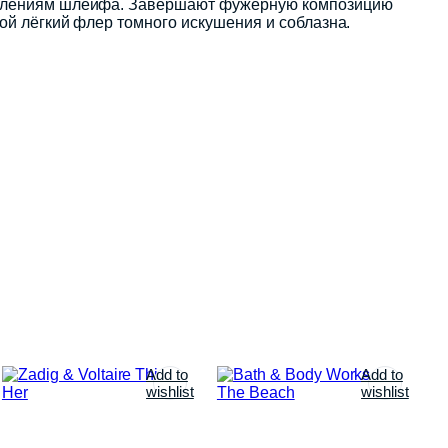
раплениям шлейфа. Завершают фужерную композицию
ой лёгкий флер томного искушения и соблазна.
Add to
Add to
wishlist
wishlist