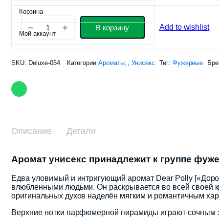
Корзина
Vilhelm
Add to wishlist
В корзину
Parfumerie
Мой аккаунт
Dear
Polly
(TR)
SKU:
Deluxe-054
Категории
Ароматы
,
Унисекс
Тег:
Фужерные
Бре
quantity
Описание
Детали
Аромат унисекс принадлежит к группе фуж
Едва уловимый и интригующий аромат Dear Polly [«Дорог
влюбленными людьми. Он раскрывается во всей своей к
оригинальных духов наделён мягким и романтичным хара
Верхние нотки парфюмерной пирамиды играют сочным зе