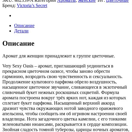
SKU:
462359-A
Категории
Ароматы
,
Женские
Тег:
Цветочные
Бренд:
Victoria’s Secret
Описание
Детали
Описание
Аромат для женщин принадлежит к группе цветочные.
Very Sexy Oasis – аромат, приглашающий уединиться в
прекрасном цветочном оазисе, чтобы заново обрести
гармонию, возродить свою чувственность и сексуальность.
Продолжение культового парфюма обрело воздушность,
насыщенное цветочное звучание, сливающееся в экзотичный
сливочный букет нежных роскошных соцветий. Формула
аромата построена вокруг трёх ярких нот, каждая из которых
сплетает букет парфюма. Насыщенный верхний аккорд
дразнит чувства окружающих нотой заводного оранжевого
апельсина, чтобы сообщить им об игривом настроении своей
владелицы. Нота загадочного цветка камелии, с его тонкими
зеленоватыми нюансами, раскрывается в сердце композиции.
Знойная сладость томной туберозы, царицы ночных ароматов,