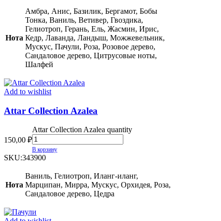
Амбра, Анис, Базилик, Бергамот, Бобы
Тонка, Ваниль, Ветивер, Гвоздика,
Гелиотроп, Герань, Ель, Жасмин, Ирис,
Нота
Кедр, Лаванда, Ландыш, Можжевельник,
Мускус, Пачули, Роза, Розовое дерево,
Сандаловое дерево, Цитрусовые ноты,
Шалфей
Add to wishlist
Attar Collection Azalea
Attar Collection Azalea quantity
150,00
₽
В корзину
SKU:
343900
Ваниль, Гелиотроп, Иланг-иланг,
Нота
Марципан, Мирра, Мускус, Орхидея, Роза,
Сандаловое дерево, Цедра
Add to wishlist