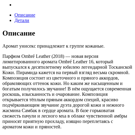
Описание
Детали
Описание
Аромат унисекс принадлежит к группе кожаные.
Парфюм Ombré Leather (2018) — новая версия
лимитированного аромата Ombré Leather 16, который
выпускался к десятилетнему юбилею легендарной Тосканской
Кожи. Пирамида кажется на первый взгляд весьма скромной.
Композиция состоит из цветочного и пряного аккордов,
обрамляющих оттенок кожи. Но каким же насыщенным и
богатым получилось звучание! В нём ощущается современная
роскошь, изысканность и очарование. Композиция
открывается тёплым пряным аккордом специй, красиво
подчёркивающим звучание дуэта дорогой кожи и нежного
жасмина Самбак в сердце аромата. В базе горьковатая
свежесть пачули и лесного мха в облаке чувственной амбры
приносят приятную прохладу, изящно переплетаясь с
ароматом кожи и пряностей.