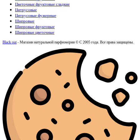
Цветочные фруктовые сладкие
Цитрусовые
Цитрусовые фужерные
Шипровые
Шипровые фруктовые
Шипровые цветочные
Black out
- Магазин натуральной парфюмерии © С 2005 года. Все права защищены.