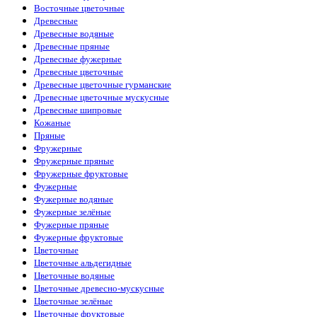
Восточные цветочные
Древесные
Древесные водяные
Древесные пряные
Древесные фужерные
Древесные цветочные
Древесные цветочные гурманские
Древесные цветочные мускусные
Древесные шипровые
Кожаные
Пряные
Фружерные
Фружерные пряные
Фружерные фруктовые
Фужерные
Фужерные водяные
Фужерные зелёные
Фужерные пряные
Фужерные фруктовые
Цветочные
Цветочные альдегидные
Цветочные водяные
Цветочные древесно-мускусные
Цветочные зелёные
Цветочные фруктовые