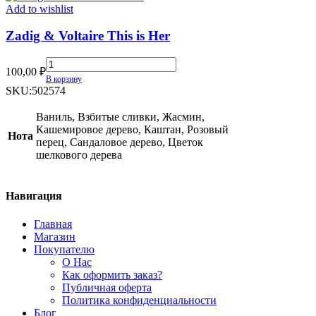
Add to wishlist
Zadig & Voltaire This is Her
Zadig
100,00
₽
&
В корзину
Voltaire
SKU:
502574
This
is
Ваниль, Взбитые сливки, Жасмин,
Her
Кашемировое дерево, Каштан, Розовый
Нота
quantity
перец, Сандаловое дерево, Цветок
шелкового дерева
Навигация
Главная
Магазин
Покупателю
О Нас
Как оформить заказ?
Публичная оферта
Политика конфиденциальности
Блог