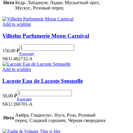
(TR)
Нота
Кедр, Лабданум, Ладан, Мускатный орех,
quantity
Мускус, Розовый перец
Add to wishlist
Vilhelm Parfumerie Moon Carnival
Vilhelm
150,00
₽
Parfumerie
В корзину
Moon
SKU:
462732-A
Carnival
quantity
Add to wishlist
Lacoste Eau de Lacoste Sensuelle
Lacoste
50,00
₽
Eau
В корзину
de
SKU:
260701-A
Lacoste
Sensuelle
Амбра, Гладиолус, Нуга, Роза, Розовый
Нота
quantity
перец, Сладкий горошек, Чёрная смородина