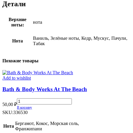
Детали
Верхние
нота
ноты:
Ваниль, Зелёные ноты, Кедр, Мускус, Пачули,
Нота
Табак
Похожие товары
Add to wishlist
Bath & Body Works At The Beach
Bath
50,00
₽
&
В корзину
Body
SKU:
336530
Works
At
Бергамот, Кокос, Морская соль,
Нота
The
Франжипани
Beach