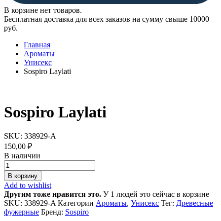
В корзине нет товаров.
Бесплатная доставка для всех заказов на сумму свыше 10000
руб.
Главная
Ароматы
Унисекс
Sospiro Laylati
Sospiro Laylati
SKU:
338929-A
150,00
₽
В наличии
Sospiro
Laylati
В корзину
quantity
Add to wishlist
Другим тоже нравится это.
У 1 людей это сейчас в корзине
SKU:
338929-A
Категории
Ароматы
,
Унисекс
Тег:
Древесные
фужерные
Бренд:
Sospiro