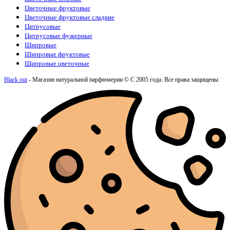
Цветочные фруктовые
Цветочные фруктовые сладкие
Цитрусовые
Цитрусовые фужерные
Шипровые
Шипровые фруктовые
Шипровые цветочные
Black out
- Магазин натуральной парфюмерии © С 2005 года. Все права защищены.