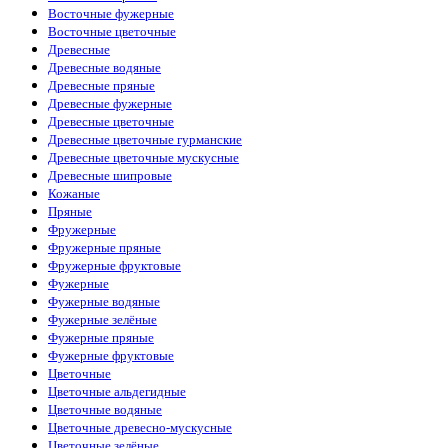
Восточные фужерные
Восточные цветочные
Древесные
Древесные водяные
Древесные пряные
Древесные фужерные
Древесные цветочные
Древесные цветочные гурманские
Древесные цветочные мускусные
Древесные шипровые
Кожаные
Пряные
Фружерные
Фружерные пряные
Фружерные фруктовые
Фужерные
Фужерные водяные
Фужерные зелёные
Фужерные пряные
Фужерные фруктовые
Цветочные
Цветочные альдегидные
Цветочные водяные
Цветочные древесно-мускусные
Цветочные зелёные