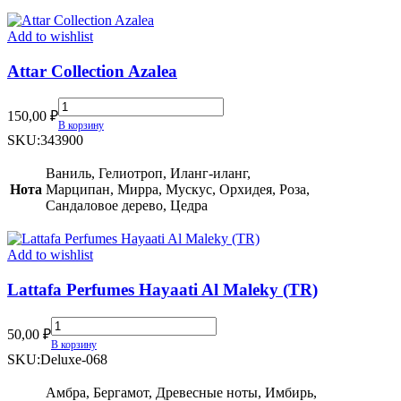
quantity
Add to wishlist
Attar Collection Azalea
Attar
150,00
₽
Collection
В корзину
Azalea
SKU:
343900
quantity
Ваниль, Гелиотроп, Иланг-иланг,
Нота
Марципан, Мирра, Мускус, Орхидея, Роза,
Сандаловое дерево, Цедра
Add to wishlist
Lattafa Perfumes Hayaati Al Maleky (TR)
Lattafa
50,00
₽
Perfumes
В корзину
Hayaati
SKU:
Deluxe-068
Al
Maleky
Амбра, Бергамот, Древесные ноты, Имбирь,