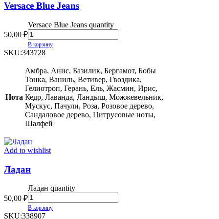
Versace Blue Jeans
Versace Blue Jeans quantity
50,00
₽
В корзину
SKU:
343728
Амбра, Анис, Базилик, Бергамот, Бобы
Тонка, Ваниль, Ветивер, Гвоздика,
Гелиотроп, Герань, Ель, Жасмин, Ирис,
Нота
Кедр, Лаванда, Ландыш, Можжевельник,
Мускус, Пачули, Роза, Розовое дерево,
Сандаловое дерево, Цитрусовые ноты,
Шалфей
Add to wishlist
Ладан
Ладан quantity
50,00
₽
В корзину
SKU:
338907