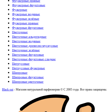
Фружерные пряные
Фружерные фруктовые
Фужерные
Фужерные водяные
Фужерные зелёные
Фужерные пряные
Фужерные фруктовые
Цветочные
Цветочные альдегидные
Цветочные водяные
Цветочные древесно-мускусные
Цветочные зелёные
Цветочные фруктовые
Цветочные фруктовые сладкие
Цитрусовые
Цитрусовые фужерные
Шипровые
Шипровые фруктовые
Шипровые цветочные
Black out
- Магазин натуральной парфюмерии © С 2005 года. Все права защищены.